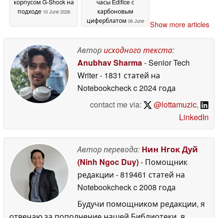
корпусом G-Shock на
часы Edifice с
подходе
карбоновым
10 June 2026
циферблатом
06 June
Show more articles
2026
Автор
исходного текста
:
Anubhav Sharma
- Senior Tech
Writer
- 1831 статей на
Notebookcheck
c 2024 года
contact me via:
@lottamuzic
,
LinkedIn
Автор перевода:
Нин Нгок Дуй
(Ninh Ngoc Duy)
- Помощник
редакции
- 819461 статей на
Notebookcheck
c 2008 года
Будучи помощником редакции, я
отвечаю за пополнение нашей Библиотеки, в