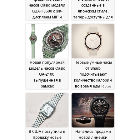
часов Casio модели
созданные в
GBX-H5600 с ЖК-
японском стиле,
дисплеем MIP и
теперь доступны для
оптическим
покупки в США
17 June
датчиком
2026
сердечного ритма
18
June 2026
Новая популярная
Первые умные часы
модель часов Casio
от Sharp
GA-2100,
подсчитывают
выпущенная в
количество калорий
рамках
во время еды
16 June
коллаборации,
2026
наконец-то
появилась в
продаже в США
17
June 2026
В США поступили в
Начались продажи
продажу новые
новой линейки