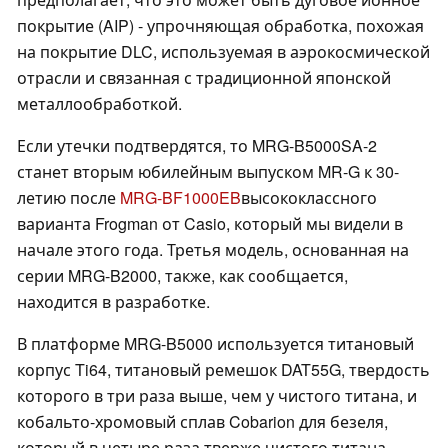
покрытие (AIP) - упрочняющая обработка, похожая
на покрытие DLC, используемая в аэрокосмической
отрасли и связанная с традиционной японской
металлообработкой.
Если утечки подтвердятся, то MRG-B5000SA-2
станет вторым юбилейным выпуском MR-G к 30-
летию после
MRG-BF1000EB
высококлассного
варианта Frogman от Casio, который мы видели в
начале этого года. Третья модель, основанная на
серии MRG-B2000, также, как сообщается,
находится в разработке.
В платформе MRG-B5000 используется титановый
корпус Ti64, титановый ремешок DAT55G, твердость
которого в три раза выше, чем у чистого титана, и
кобальто-хромовый сплав Cobarion для безеля,
который в четыре раза тверже чистого титана.