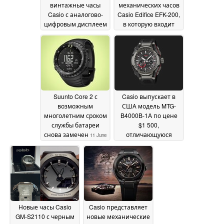
винтажные часы
механических часов
Casio с аналогово-
Casio Edifice EFK-200,
цифровым дисплеем
в которую входит
и браслетом
модель с корпусом
серебристого цвета
из углеродного
волокна
16 June 2026
12 June 2026
Suunto Core 2 с
Casio выпускает в
возможным
США модель MTG-
многолетним сроком
B4000B-1A по цене
службы батареи
$1 500,
снова замечен
отличающуюся
11 June
дизайном из
2026
углеродного волокна
и стали
10 June 2026
Новые часы Casio
Casio представляет
GM-S2110 с черным
новые механические