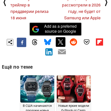
⟨
⟩
трейлер в
рассмотрели в 2026
преддверии релиза
году, не будет от
18 июня
Samsung или Apple
Add as a preferred
source on Google
Ещё по теме
В США начинаются
Новые яркие модели
продажи новых
G-Shock от Casio,