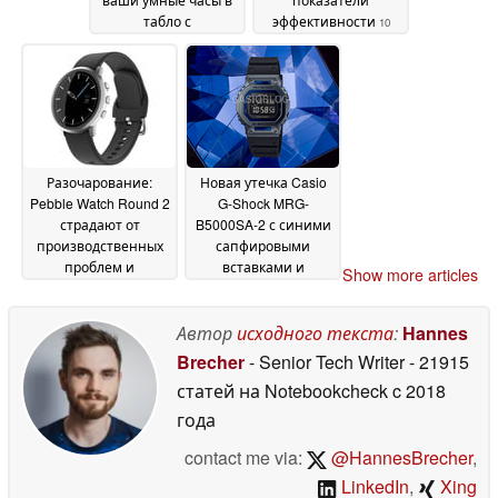
табло с
эффективности
10
результатами
June 2026
Чемпионата мира в
режиме реального
времени
15 June 2026
Разочарование:
Новая утечка Casio
Pebble Watch Round 2
G-Shock MRG-
страдают от
B5000SA-2 с синими
производственных
сапфировыми
проблем и
вставками и
Show more articles
дальнейших
возможным
задержек
покрытием AIP
10 June 2026
09 June
Автор
исходного текста
:
Hannes
2026
Brecher
- Senior Tech Writer
- 21915
статей на Notebookcheck
c 2018
года
contact me via:
@HannesBrecher
,
LinkedIn
,
Xing