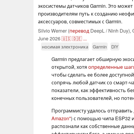
экосистемы датчиков Garmin. Это может
производителям путь к созданию неоф
аксессуаров, совместимых с Garmin.
Silvio Werner (
перевод
DeepL / Ninh Duy),
June 2026
🇺🇸
🇩🇪
...
носимая электроника
Garmin
DIY
Garmin предлагает обширную экос
открытой, хотя
определенные шаг
чтобы сделать ее более доступной
сопрячь любой датчик со смарт-ча
показатели, как эффективность бе
конечных пользователей, но поте
Программисту удалось отправить д
Amazon
) с помощью чипа ESP32 и
распознали как собственные данны
эффективности бега, а именно вре