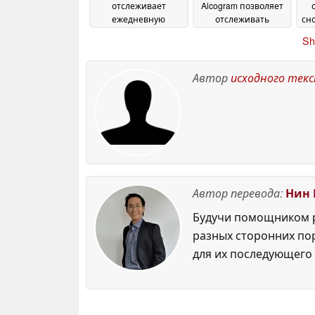
отслеживает
Alcogram позволяет
ежедневную
отслеживать
сн
интенсивность
уровень алкоголя
Sh
солнечного
прямо на запястье
13
излучения и
June 2026
состояние кожи
15
Автор
исходного тек
June 2026
Автор перевода:
Нин 
Будучи помощником р
разных сторонних по
для их последующего 