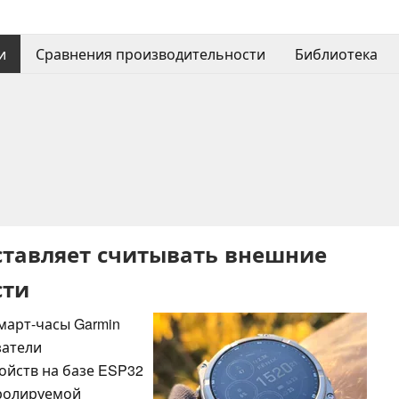
и
Сравнения производительности
Библиотека
аставляет считывать внешние
сти
март-часы Garmin
затели
ойств на базе ESP32
тролируемой