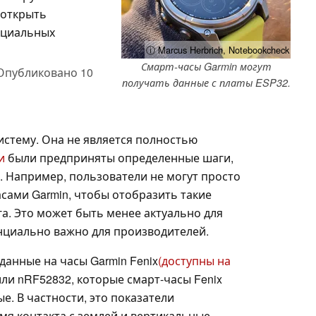
 открыть
ициальных
ⓘ Marcus Herbrich, Notebookcheck
Смарт-часы Garmin могут
Опубликовано
10
получать данные с платы ESP32.
истему. Она не является полностью
и
были предприняты определенные шаги,
. Например, пользователи не могут просто
сами Garmin, чтобы отобразить такие
га. Это может быть менее актуально для
нциально важно для производителей.
анные на часы Garmin Fenix
(доступны на
ли nRF52832, которые смарт-часы Fenix
е. В частности, это показатели
мя контакта с землей и вертикальные