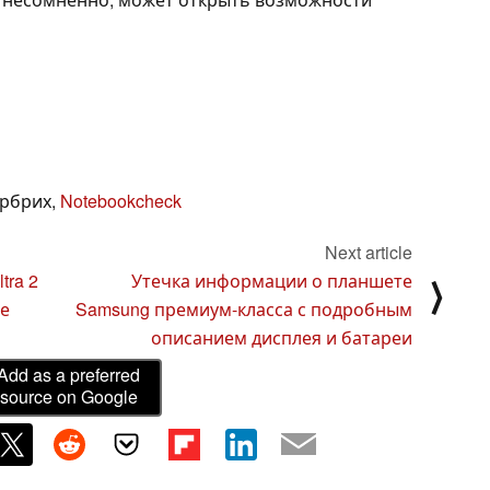
ербрих,
Notebookcheck
Next article
tra 2
Утечка информации о планшете
⟩
е
Samsung премиум-класса с подробным
описанием дисплея и батареи
Add as a preferred
source on Google