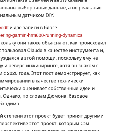
ьзованы выборочные данные, а не реальные
нальным датчиком DIY.
ddit
и две записи в блоге
neering-garmin-hrm600-running-dynamics
кольку они также объясняют, как происходил
пользовал Claude в качестве инструмента и,
уждался в этой помощи, поскольку ему не
rgy и реверс-инжиниринге, хотя он знаком с
с 2020 года. Этот пост демонстрирует, как
аммировании в качестве технически
ритически оценивает собственные идеи и
 Однако, по словам Дюмона, базовое
бходимо.
ой степени этот проект будет принят другими
перспективе этот проект, которым Сэм
, несомненно, может открыть возможности