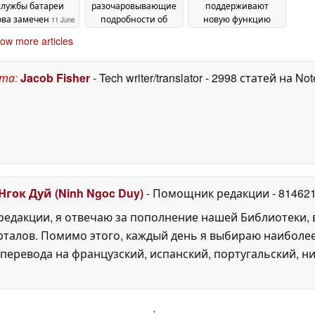
службы батареи
разочаровывающие
поддерживают
ова замечен
подробности об
новую функцию
11 June
альтернативе Whoop
iPhone
2026
08 June 2026
ow more articles
08 June 2026
ста
:
Jacob Fisher
- Tech writer/translator
- 2998 статей на No
Нгок Дуй (Ninh Ngoc Duy)
- Помощник редакции
- 81462
едакции, я отвечаю за пополнение нашей Библиотеки, 
рталов. Помимо этого, каждый день я выбираю наиболе
перевода на французский, испанский, португальский, ни
'