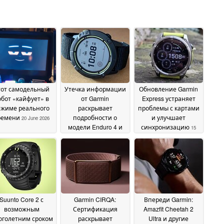
тот самодельный
Утечка информации
Обновление Garmin
обот «кайфует» в
от Garmin
Express устраняет
ежиме реального
раскрывает
проблемы с картами
ремени
подробности о
и улучшает
20 June 2026
модели Enduro 4 и
синхронизацию
15
новых функциях
June 2026
Garmin Connect+
17
June 2026
Suunto Core 2 с
Garmin CIRQA:
Впереди Garmin:
возможным
Сертификация
Amazfit Cheetah 2
оголетним сроком
раскрывает
Ultra и другие