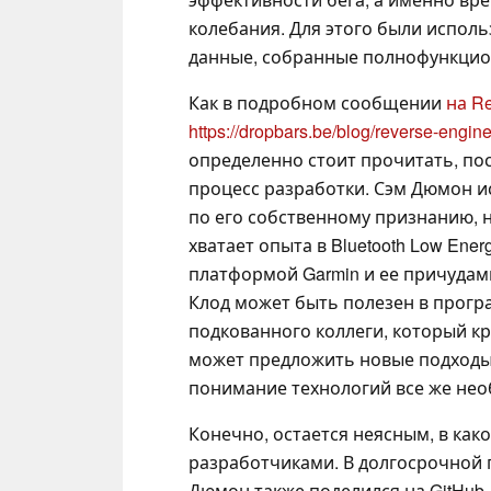
колебания. Для этого были испол
данные, собранные полнофункцио
Как в подробном сообщении
на Re
https://dropbars.be/blog/reverse-engi
определенно стоит прочитать, пос
процесс разработки. Сэм Дюмон ис
по его собственному признанию, н
хватает опыта в Bluetooth Low Ene
платформой Garmin и ее причудами 
Клод может быть полезен в прогр
подкованного коллеги, который к
может предложить новые подходы.
понимание технологий все же нео
Конечно, остается неясным, в как
разработчиками. В долгосрочной 
Дюмон также поделился на GitHub