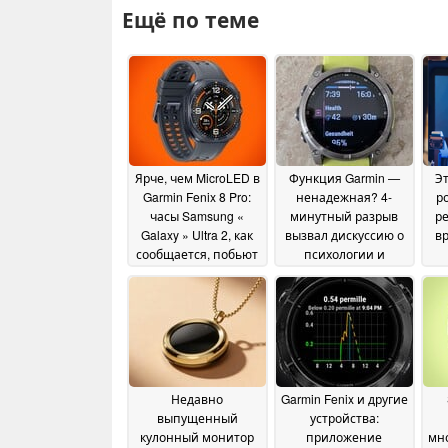
Ещё по теме
Ярче, чем MicroLED в
Функция Garmin —
Э
Garmin Fenix 8 Pro:
ненадежная? 4-
р
часы Samsung «
минутный разрыв
р
Galaxy » Ultra 2, как
вызвал дискуссию о
в
сообщается, побьют
психологии и
рекорды
спортивных
29 June 2026
результатах
22 June
2026
Недавно
Garmin Fenix и другие
выпущенный
устройства:
кулонный монитор
приложение
мн