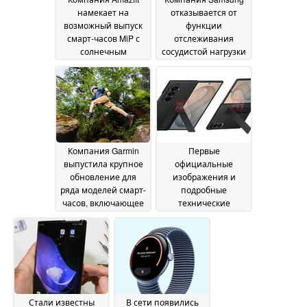
намекает на
отказывается от
возможный выпуск
функции
смарт-часов MiP с
отслеживания
солнечным
сосудистой нагрузки
питанием
для пользователей
02 July 2026
Galaxy Watch в США
02 July 2026
Компания Garmin
Первые
выпустила крупное
официальные
обновление для
изображения и
ряда моделей смарт-
подробные
часов, включающее
технические
более полудюжины
характеристики всех
изменений
трёх моделей
02 July 2026
Samsung серии «
Galaxy » с дисплеем
Z Fold в преддверии
запуска
30 June 2026
Стали известны
В сети появились