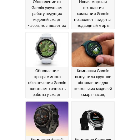
Обновление от
Новая морская
Garmin улучшает
технология
работу ведущих
компании Garmin
моделей смарт-
позволяет «видеть»
часов, но лишает их
подводный мир в
ключевых функций
режиме реального
времени
15 July 2026
08 July 2026
Обновление
Компания Garmin
программного
выпустила крупное
обеспечения Garmin
обновление для
повышает точность
нескольких моделей
работы у смарт-
смарт-часов,
часов высокого
включающее
класса
десятки новых
03 July 2026
функций и
улучшений
02 July 2026
Компания Amazfit
Компания Samsung