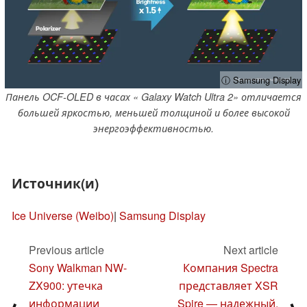
ⓘ Samsung Display
Панель OCF-OLED в часах « Galaxy Watch Ultra 2» отличается
большей яркостью, меньшей толщиной и более высокой
энергоэффективностью.
Источник(и)
Ice Universe (Weibo)
|
Samsung Display
Previous article
Next article
Sony Walkman NW-
Компания Spectra
ZX900: утечка
представляет XSR
информации
Spire — надежный,