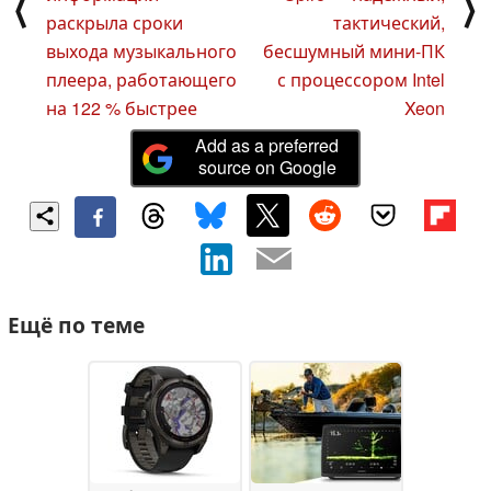
⟨
⟩
раскрыла сроки
тактический,
выхода музыкального
бесшумный мини-ПК
плеера, работающего
с процессором Intel
на 122 % быстрее
Xeon
Add as a preferred
source on Google
Ещё по теме