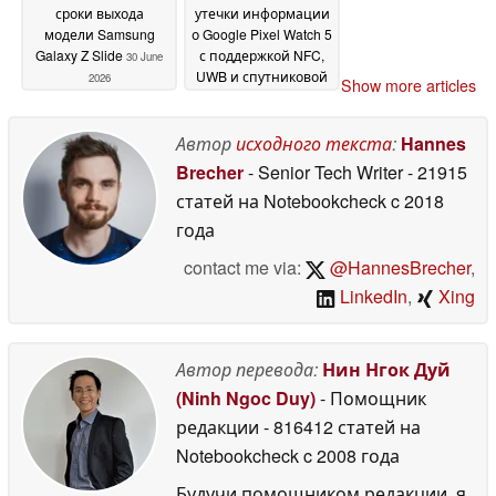
сроки выхода
утечки информации
модели Samsung
о Google Pixel Watch 5
Galaxy Z Slide
с поддержкой NFC,
30 June
UWB и спутниковой
2026
Show more articles
связи
30 June 2026
Автор
исходного текста
:
Hannes
Brecher
- Senior Tech Writer
- 21915
статей на Notebookcheck
c 2018
года
contact me via:
@HannesBrecher
,
LinkedIn
,
Xing
Автор перевода:
Нин Нгок Дуй
(Ninh Ngoc Duy)
- Помощник
редакции
- 816412 статей на
Notebookcheck
c 2008 года
Будучи помощником редакции, я