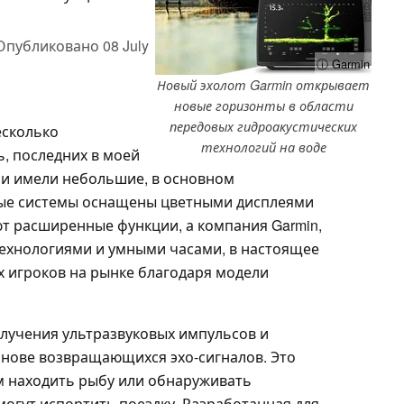
Опубликовано
08 July
ⓘ Garmin
Новый эхолот Garmin открывает
новые горизонты в области
передовых гидроакустических
есколько
технологий на воде
ь, последних в моей
 и имели небольшие, в основном
ые системы оснащены цветными дисплеями
т расширенные функции, а компания Garmin,
ехнологиями и умными часами, в настоящее
х игроков на рынке благодаря модели
лучения ультразвуковых импульсов и
нове возвращающихся эхо-сигналов. Это
 находить рыбу или обнаруживать
могут испортить поездку. Разработанная для