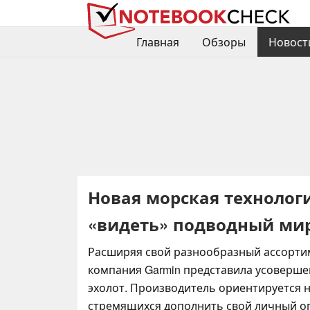
Главная
Обзоры
Новост
Новая морская технолог
«видеть» подводный мир
Расширяя свой разнообразный ассорти
компания Garmin представила усоверш
эхолот. Производитель ориентируется 
стремящихся дополнить свой личный о