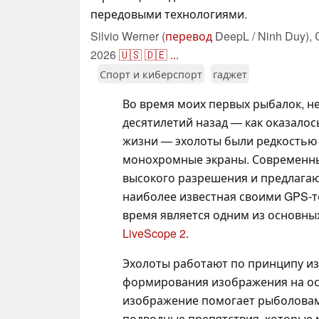
передовыми технологиями.
Silvio Werner (
перевод
DeepL / Ninh Duy),
2026
🇺🇸
🇩🇪
...
Спорт и киберспорт
гаджет
Во время моих первых рыбалок, н
десятилетий назад — как оказалос
жизни — эхолоты были редкостью
монохромные экраны. Современн
высокого разрешения и предлагаю
наиболее известная своими GPS-т
время является одним из основны
LiveScope 2
.
Эхолоты работают по принципу из
формирования изображения на ос
изображение помогает рыболовам
подводные препятствия, которые 