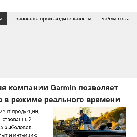
и
Сравнения производительности
Библиотека
ия компании Garmin позволяет
 в режиме реального времени
мент продукции,
енствованный
на рыболовов,
пыт и интуицию