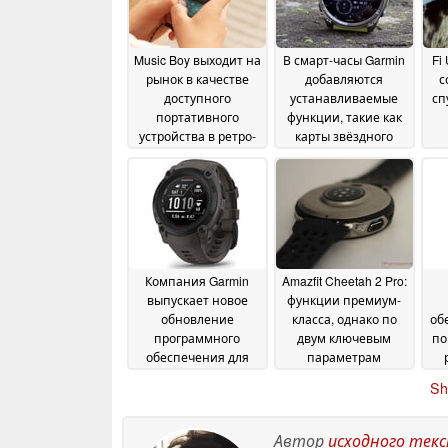
Music Boy выходит на
В смарт-часы Garmin
Fi
рынок в качестве
добавляются
с
доступного
устанавливаемые
сп
портативного
функции, такие как
устройства в ретро-
карты звёздного
стиле для
неба в режиме
прослушивания
реального времени
музыки в высоком
11 July 2026
качестве
20 July 2026
Компания Garmin
Amazfit Cheetah 2 Pro:
выпускает новое
функции премиум-
обновление
класса, однако по
об
программного
двум ключевым
по
обеспечения для
параметрам
популярной
устройство уступает
Sh
линейки смарт-
моделям « Apple » и
часов
Garmin
08 July 2026
07 July 2026
Автор
исходного тек