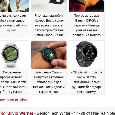
 Ultra отслеживает
Японская линейка
Торговые марки
обак с помощью
Kokuyo Energy Line
Garmin CIRQA в
утников Starlink
позволяет питать
Европе и Канаде
09
пять устройств без
указывают на
July 2026
использования ни
появление нового
одной розетки
датчика
09 July
08 July 2026
2026
Обновление
Компания Garmin
«Ok, Garmin»: смарт-
программного
выпустила крупное
часы Garmin
еспечения Garmin
обновление для
получили новые
вышает точность
нескольких моделей
функции благодаря
работы у смарт-
смарт-часов,
последнему
часов высокого
включающее
обновлению
02 July
ow more articles
класса
десятки новых
03 July 2026
2026
функций и
улучшений
02 July 2026
ста
:
Silvio Werner
- Senior Tech Writer
- 17786 статей на Not