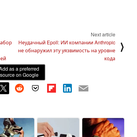
Next article
набор
Неудачный Epoll: ИИ компании Anthropic
⟩
не обнаружил эту уязвимость на уровне
лей
кода
Add as a preferred
source on Google