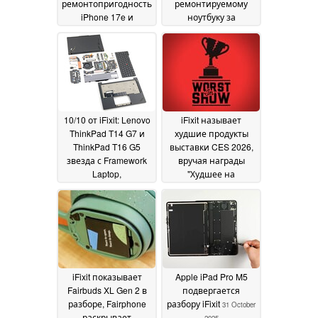
ремонтопригодность
ремонтируемому
iPhone 17e и
ноутбуку за
неожиданное
последние 14 лет
обновление MagSafe
оценку 6/10
17 March
для 16e
19 March 2026
2026
10/10 от iFixit: Lenovo
iFixit называет
ThinkPad T14 G7 и
худшие продукты
ThinkPad T16 G5
выставки CES 2026,
звезда с Framework
вручая награды
Laptop,
"Худшее на
соответствующая
выставке"
10 January
ремонтопригодности
2026
11 March 2026
iFixit показывает
Apple iPad Pro M5
Fairbuds XL Gen 2 в
подвергается
разборе, Fairphone
разбору iFixit
31 October
раскрывает
2025