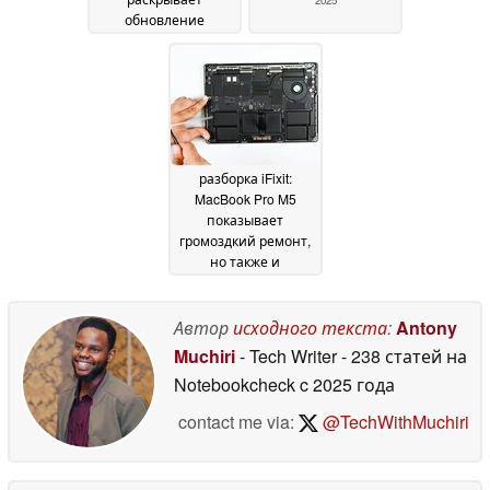
обновление
драйверов и цены
на детали
11 December
2025
разборка iFixit:
MacBook Pro M5
показывает
громоздкий ремонт,
но также и
улучшения
27 October
2025
Автор
исходного текста
:
Antony
Muchiri
- Tech Writer
- 238 статей на
Notebookcheck
c 2025 года
contact me via:
@TechWithMuchiri