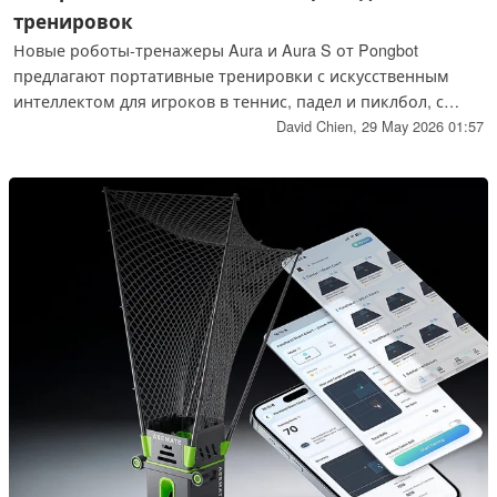
тренировок
Новые роботы-тренажеры Aura и Aura S от Pongbot
предлагают портативные тренировки с искусственным
интеллектом для игроков в теннис, падел и пиклбол, с
управлением с помощью смарт-часов и возможностью
David Chien,
29 May 2026 01:57
часами запускать мячи от аккумулятора. Aura S добавляет
анализ ударов с помощью двойной камеры, судейство с
помощью искусственного интеллекта и дополнительную
мобильность для более реалистичных тренировок.