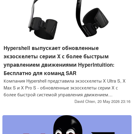
Hypershell выпускает обновленные
экзоскелеты серии X с более быстрым
управлением движениями HyperIntuition:
Бесплатно для команд SAR
Компания Hypershell представила экзоскелеты X Ultra S, X
Max S и X Pro S - обновленные экзоскелеты серии X с
более быстрой системой управления движением
HyperIntuition, обеспечивающей до 1000 Вт мощности при
David Chien,
20 May 2026 23:16
ходьбе. Бесплатные устройства предоставляются
командам поисково-спасательных служб (SAR) по всему
миру в рамках программы Hyperlift.