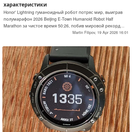
характеристики
Honor' Lightning гуманоидный робот потряс мир, выиграв
полумарафон 2026 Beijing E-Town Humanoid Robot Half
Marathon за чистое время 50:26, побив мировой рекорд
угандийского бегуна Джейкоба Киплимо в полумарафоне,
Martin Filipov,
19 Apr 2026 16:01
равный 57:20. Ярко-красный робот от производителя
смартфонов ростом 169 см оснащен высокодинамичным
управлением движениями, воплощенным искусственным
интеллектом для автономной навигации и
усовершенствованной системой жидкостного охлаждения.