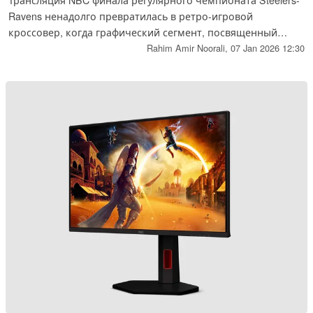
Трансляция NBC финала регулярного чемпионата Steelers-
Ravens ненадолго превратилась в ретро-игровой
кроссовер, когда графический сегмент, посвященный
"лягушачьей стойке" Кэма Хейворда, был необъяснимым
Rahim Amir Noorali,
07 Jan 2026 12:30
образом поставлен на музыку Bubblegloop Swamp из игры
1998 года Banjo-Kazooie. Неожиданная реплика вызвала
волну ностальгических откликов в социальных сетях и
даже ошеломила композитора игры Гранта Киркхоупа,
который узнал об этом моменте от фанатов в сети.