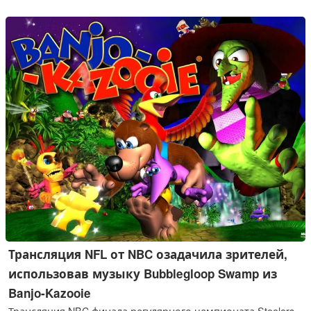
или систем "заплатил - выиграл".
Трансляция NFL от NBC озадачила зрителей,
использовав музыку Bubblegloop Swamp из
Banjo-Kazooie