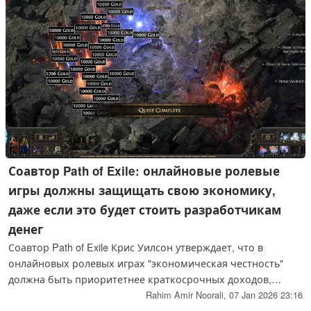
Соавтор Path of Exile: онлайновые ролевые
игры должны защищать свою экономику,
даже если это будет стоить разработчикам
денег
Соавтор Path of Exile Крис Уилсон утверждает, что в
онлайновых ролевых играх "экономическая честность"
должна быть приоритетнее краткосрочных доходов,
настаивая на том, что развитие должно происходить за
Rahim Amir Noorali,
07 Jan 2026 23:16
счет игры и мастерства, а не эксплойтов, жульничества