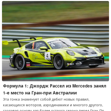
десятки тысяч индивидуальных полей для гольфа по всему
миру, и его можно комбинировать с другими продуктами
Garmin.
Формула 1: Джордж Рассел из Mercedes занял
1-е место на Гран-при Австралии
Эта гонка знаменует собой дебют новых правил,
касающихся моторов, аэродинамики и многого другого,
создавая основу для более острого сезона перед Гран-При