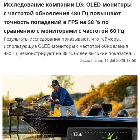
Исследование компании LG: OLED-мониторы
с частотой обновления 480 Гц повышают
точность попаданий в FPS на 38 % по
сравнению с мониторами с частотой 60 Гц
Результаты исследования показывают, что геймеры,
использующие OLED-мониторы с частотой обновления
480 Гц, демонстрируют на 38 % более высокие показатели
попаданий по сравнению с частотой 60 Гц, а также более
Jacob Fisher,
11 Jul 2026 13:59
быструю реакцию и улучшенное отслеживание цели.
Однако данные независимых исследований
свидетельствуют о том, что прирост производительности
может снижаться при частоте обновления выше 144 Гц, в
связи с чем утверждения компании LG о преимуществах
OLED-технологии требуют дальнейшего тщательного
анализа.