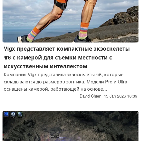
Vigx представляет компактные экзоскелеты
π6 с камерой для съемки местности с
искусственным интеллектом
Компания Vigx представила экзоскелеты π6, которые
складываются до размеров зонтика. Модели Pro и Ultra
оснащены камерой, работающей на основе
искусственного интеллекта, которая автоматически
David Chien,
15 Jan 2026 10:39
регулирует подачу энергии в зависимости от текущего
рельефа, а модель Base - нет.