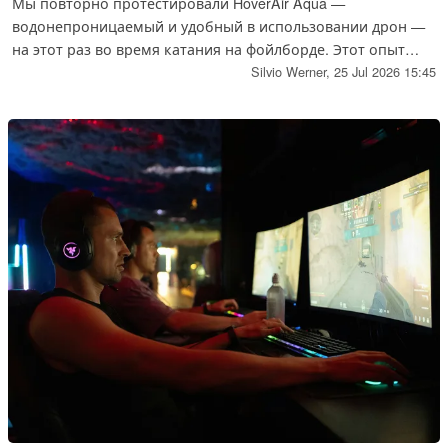
Мы повторно протестировали HoverAir Aqua —
водонепроницаемый и удобный в использовании дрон —
на этот раз во время катания на фойлборде. Этот опыт
подтвердил наше положительное впечатление, а
Silvio Werner,
25 Jul 2026 15:45
обновление программного обеспечения добавило
полезные новые функции.