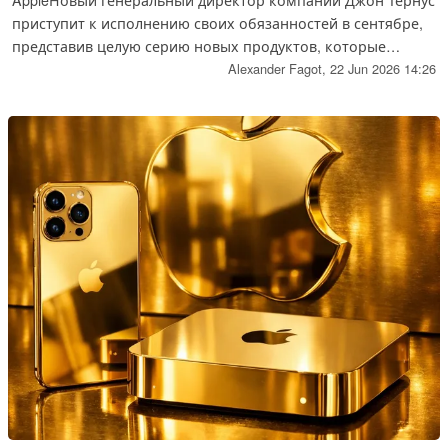
AppleНовый генеральный директор компании Джон Тернус
приступит к исполнению своих обязанностей в сентябре,
представив целую серию новых продуктов, которые
порадуют поклонников « Apple » множеством
Alexander Fagot,
22 Jun 2026 14:26
захватывающих новинок. Известный аналитик агентства
Bloomberg Марк Гурман перечислил наиболее значимые
новинки, которые появятся на рынке после летних
каникул, в том числе первые модели, которые, возможно,
будут носить название «Ultra».