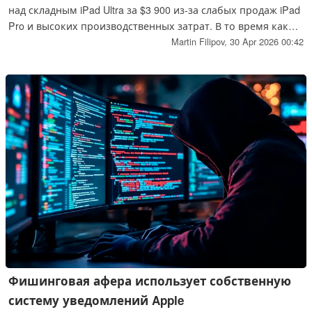
над складным iPad Ultra за $3 900 из-за слабых продаж iPad
Pro и высоких производственных затрат. В то время как
выпуск складного iPhone Ultra и MacBook Ultra с сенсорным
Martin Filipov,
30 Apr 2026 00:42
экраном по-прежнему запланирован на 2026 год, проект
20-дюймового складного iPad столкнулся с проблемами
веса и ценообразования. Вот все подробности (включая
предполагаемые характеристики).
Фишинговая афера использует собственную
систему уведомлений Apple