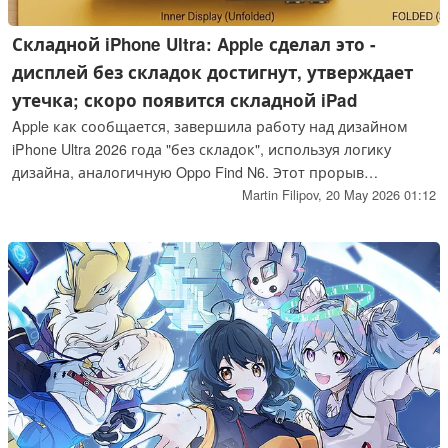
Складной iPhone Ultra: Apple сделал это -
дисплей без складок достигнут, утверждает
утечка; скоро появится складной iPad
Apple как сообщается, завершила работу над дизайном
iPhone Ultra 2026 года "без складок", используя логику
дизайна, аналогичную Oppo Find N6. Этот прорыв
открывает путь к созданию первого складного устройства
Martin Filipov,
20 May 2026 01:12
в стиле книги Apple. Ожидается, что со временем эта
технология перейдет на более крупный iPad Fold.