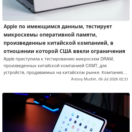
Apple по имеющимся данным, тестирует
микросхемы оперативной памяти,
произведенные китайской компанией, в
отношении которой США ввели ограничения
Apple приступила к тестированию микросхем DRAM,
произведенных китайской компанией CXMT, для
устройств, продаваемых на китайском рынке. Компания
CXMT была включена в список 1260H Пентагона, в
Antony Muchiri,
09 Jul 2026 02:21
который входят компании, связанные с китайскими
вооруженными силами. Компания « Apple » по-прежнему
ожидает разрешения от правительства США на
использование этих микросхем. Данный шаг последовал
за резким повышением цен на модели Mac и iPad,
вызванным глобальным дефицитом памяти.