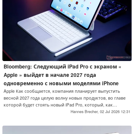
Bloomberg: Следующий iPad Pro с экраном «
Apple » выйдет в начале 2027 года
одновременно с новыми моделями iPhone
Apple Как сообщается, компания планирует выпустить
весной 2027 года целую волну новых продуктов, во главе
которой будет стоять новый iPad Pro, который, как
ожидается, продемонстрирует значительно более
Hannes Brecher,
02 Jul 2026 12:31
высокую производительность. По данным Bloomberg, на
весну также запланированы выпуск MacBook Pro с
совершенно новым дизайном, iPhone Air второго