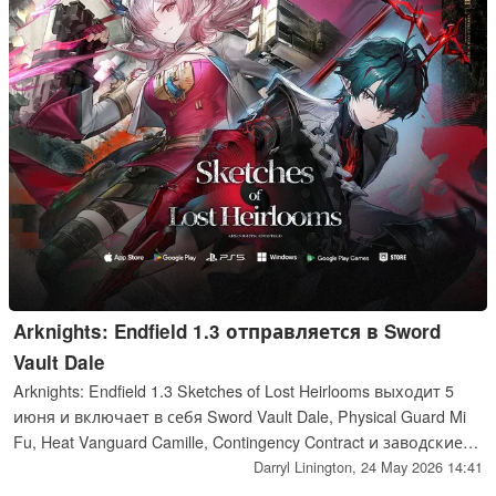
Arknights: Endfield 1.3 отправляется в Sword
Vault Dale
Arknights: Endfield 1.3 Sketches of Lost Heirlooms выходит 5
июня и включает в себя Sword Vault Dale, Physical Guard Mi
Fu, Heat Vanguard Camille, Contingency Contract и заводские
улучшения.
Darryl Linington,
24 May 2026 14:41