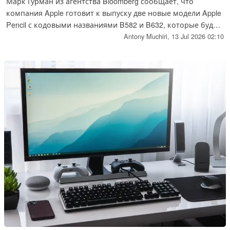
Марк Гурман из агентства Bloomberg сообщает, что
компания Apple готовит к выпуску две новые модели Apple
Pencil с кодовыми названиями B582 и B632, которые будут
представлены одновременно с обновлёнными моделями
Antony Muchiri,
13 Jul 2026 02:10
iPad в первой половине 2027 года. Преемник Apple Pencil
Pro, возможно, будет отличаться улучшенной
ремонтопригодностью в соответствии с новыми
правилами ЕС, требующими использования сменных
аккумуляторов.