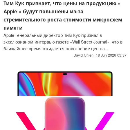
Тим Кук признает, что цены на продукцию «
Apple » будут повышены из-за
стремительного роста стоимости микросхем
памяти
Apple Генеральный директор Тим Кук признал в
эксклюзивном интервью газете «Wall Street Journal», что в
ближайшее время ожидается повышение цен на
продукцию « Apple » из-за острой нехватки компонентов
David Chien,
18 Jun 2026 03:37
памяти, поскольку центры обработки данных
искусственного интеллекта продолжают увеличивать
спрос на них. Конкретные модели и сроки повышения цен
не были указаны.