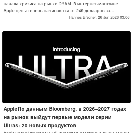
начала кризиса на рынке DRAM. В интернет-магазине
Apple цены теперь начинаются от 249 долларов за
телевизор Apple 4K, от 799 долларов за MacBook Neo и от 2
Hannes Brecher,
26 Jun 2026 03:06
999 долларов за 16-дюймовый MacBook Pro.
AppleПо данным Bloomberg, в 2026–2027 годах
на рынок выйдут первые модели серии
Ultras: 20 новых продуктов