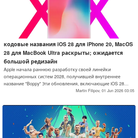
кодовые названия iOS 28 для iPhone 20, MacOS
28 для MacBook Ultra раскрыты; ожидается
большой редизайн
Apple начала раннюю разработку своей линейки
операционных систем 2028, получившей внутреннее
название "Boppy" Эти обновления, включающие iOS 28
(кодовое название "Bell") и macOS 28 (кодовое название
Martin Filipov,
01 Jun 2026 03:05
"Poppy"), ожидаются более значительными, чем
предстоящие релизы "27", специально приуроченные к 20-
летию iPhone.