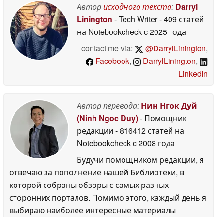
Автор
исходного текста
:
Darryl
May 2026
Linington
- Tech Writer
- 409 статей
на Notebookcheck
c 2025 года
contact me via:
@DarrylLinington
,
Facebook
,
DarrylLinington
,
LinkedIn
Автор перевода:
Нин Нгок Дуй
(Ninh Ngoc Duy)
- Помощник
редакции
- 816412 статей на
Notebookcheck
c 2008 года
Будучи помощником редакции, я
отвечаю за пополнение нашей Библиотеки, в
которой собраны обзоры с самых разных
сторонних порталов. Помимо этого, каждый день я
выбираю наиболее интересные материалы