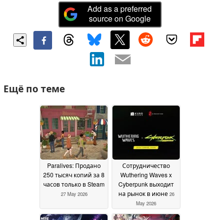
Add as a preferred
source on Google
Ещё по теме
Paralives: Продано
Сотрудничество
250 тысяч копий за 8
Wuthering Waves x
часов только в Steam
Cyberpunk выходит
на рынок в июне
27 May 2026
26
May 2026