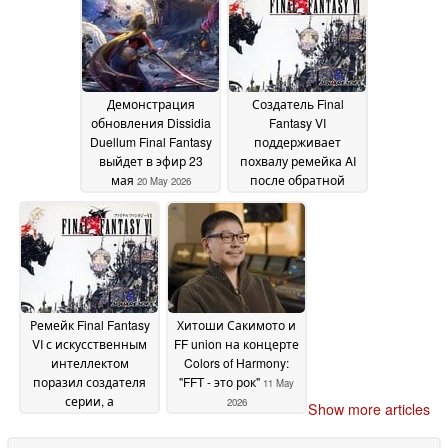
Демонстрация
Создатель Final
обновления Dissidia
Fantasy VI
Duellum Final Fantasy
поддерживает
выйдет в эфир 23
похвалу ремейка AI
мая
после обратной
20 May 2026
реакции
20 May 2026
Ремейк Final Fantasy
Хитоши Сакимото и
VI с искусственным
FF union на концерте
интеллектом
Colors of Harmony:
поразил создателя
"FFT - это рок"
11 May
серии, а
2026
Show more articles
разработчики
ответили отказом
20