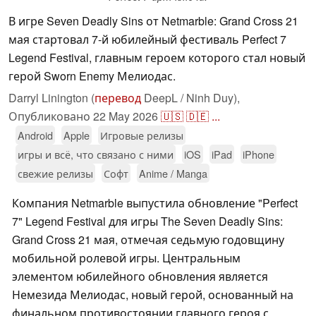
В игре Seven Deadly Sins от Netmarble: Grand Cross 21
мая стартовал 7-й юбилейный фестиваль Perfect 7
Legend Festival, главным героем которого стал новый
герой Sworn Enemy Мелиодас.
Darryl Linington (
перевод
DeepL / Ninh Duy),
Опубликовано
22 May 2026
🇺🇸
🇩🇪
...
Android
Apple
Игровые релизы
игры и всё, что связано с ними
iOS
iPad
iPhone
свежие релизы
Софт
Anime / Manga
Компания Netmarble выпустила обновление "Perfect
7" Legend Festival для игры The Seven Deadly Sins:
Grand Cross 21 мая, отмечая седьмую годовщину
мобильной ролевой игры. Центральным
элементом юбилейного обновления является
Немезида Мелиодас, новый герой, основанный на
финальном противостоянии главного героя с