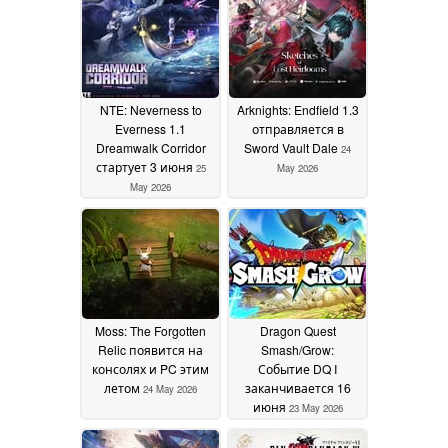
NTE: Neverness to
Arknights: Endfield 1.3
Everness 1.1
отправляется в
Dreamwalk Corridor
Sword Vault Dale
24
стартует 3 июня
25
May 2026
May 2026
Moss: The Forgotten
Dragon Quest
Relic появится на
Smash/Grow:
консолях и PC этим
Событие DQ I
летом
заканчивается 16
24 May 2026
июня
23 May 2026