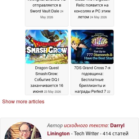
отправляется в
Relic появится на
Sword Vault Dale
консолях и PC этим
24
летом
May 2026
24 May 2026
Dragon Quest
7DS Grand Cross 7-я
Smash/Grow:
годовщина:
Событие DQ I
Бесплатные
заканчивается 16
бриллианты и
июня
награды Perfect 7
23 May 2026
22
May 2026
Show more articles
Автор
исходного текста
:
Darryl
Linington
- Tech Writer
- 414 статей