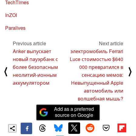
TechTimes
InZOI
Paralives
Previous article
Next article
Anker выпускает
электромобиль Ferrari
новый пауэрбанк с
Luce стоимостью $640
более безопасным
000 превратился в
⟨
⟩
неолитий-ионным
сенсацию мемов:
аккумулятором
Невыпущенный Apple
автомобиль или
волшебная мышь?
Add as a preferred
source on Google