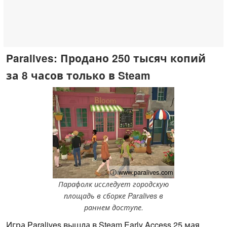
Paralives: Продано 250 тысяч копий
за 8 часов только в Steam
ⓘ www.paralives.com
Парафолк исследует городскую
площадь в сборке Paralives в
раннем доступе.
Игра Paralives вышла в Steam Early Access 25 мая,