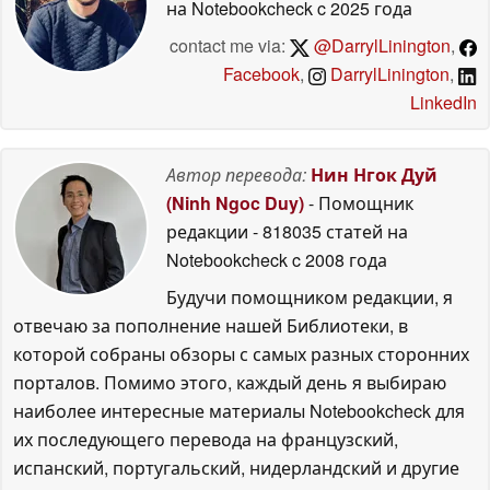
на Notebookcheck
c 2025 года
contact me via:
@DarrylLinington
,
Facebook
,
DarrylLinington
,
LinkedIn
Автор перевода:
Нин Нгок Дуй
(Ninh Ngoc Duy)
- Помощник
редакции
- 818035 статей на
Notebookcheck
c 2008 года
Будучи помощником редакции, я
отвечаю за пополнение нашей Библиотеки, в
которой собраны обзоры с самых разных сторонних
порталов. Помимо этого, каждый день я выбираю
наиболее интересные материалы Notebookcheck для
их последующего перевода на французский,
испанский, португальский, нидерландский и другие