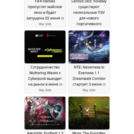
FIFA Heroes
Lenovo G02: почему
пропустит майское
существуют
окно и будет
нелегальные ПЗУ
запущена 22 июня
для нового
28
портативного
May 2026
компьютера в стиле
Game Boy
28 May 2026
Сотрудничество
NTE: Neverness to
Wuthering Waves x
Everness 1.1
Cyberpunk выходит
Dreamwalk Corridor
на рынок в июне
стартует 3 июня
26
25
May 2026
May 2026
Arknights: Endfield 1.3
Moss: The Forgotten