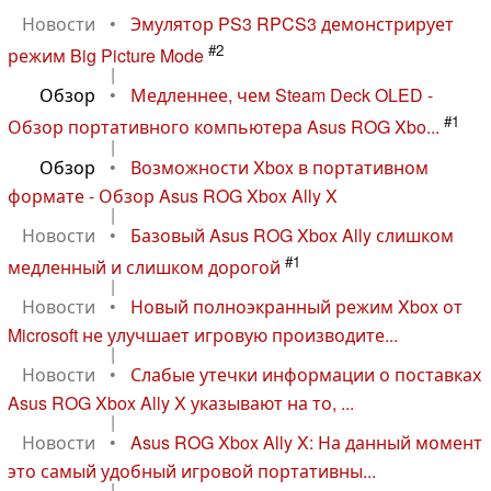
Новости
•
Эмулятор PS3 RPCS3 демонстрирует
#2
режим Big Picture Mode
|
Обзор
•
Медленнее, чем Steam Deck OLED -
#1
Обзор портативного компьютера Asus ROG Xbo...
|
Обзор
•
Возможности Xbox в портативном
формате - Обзор Asus ROG Xbox Ally X
|
Новости
•
Базовый Asus ROG Xbox Ally слишком
#1
медленный и слишком дорогой
|
Новости
•
Новый полноэкранный режим Xbox от
Microsoft не улучшает игровую производите...
|
Новости
•
Слабые утечки информации о поставках
Asus ROG Xbox Ally X указывают на то, ...
|
Новости
•
Asus ROG Xbox Ally X: На данный момент
это самый удобный игровой портативны...
|