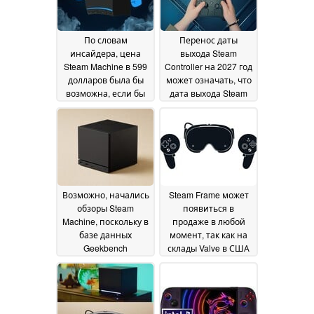
По словам
Перенос даты
инсайдера, цена
выхода Steam
Steam Machine в 599
Controller на 2027 год
долларов была бы
может означать, что
возможна, если бы
дата выхода Steam
Valve справилась с
Machine не
проблемой нехватки
оправдает
памяти
ожиданий
28 June 2026
19 June 2026
Возможно, начались
Steam Frame может
обзоры Steam
появиться в
Machine, поскольку в
продаже в любой
базе данных
момент, так как на
Geekbench
склады Valve в США
появились две
поступают новые
новые записи
партии товара
16 June
13 June
2026
2026