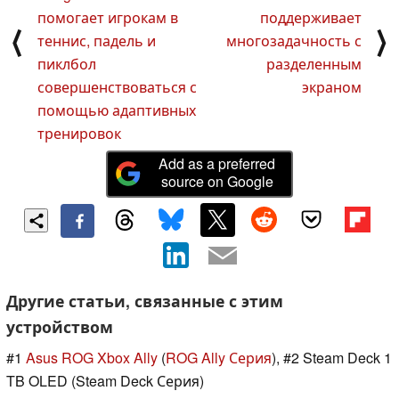
помогает игрокам в
поддерживает
⟨
⟩
теннис, падель и
многозадачность с
пиклбол
разделенным
совершенствоваться с
экраном
помощью адаптивных
тренировок
Add as a preferred
source on Google
Другие статьи, связанные с этим
устройством
#1
Asus ROG Xbox Ally
(
ROG Ally Серия
), #2 Steam Deck 1
TB OLED (Steam Deck Серия)