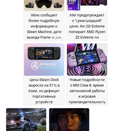
Valve сообщает
Intel предупреждает
более подробную
о "сумасшедшей"
информацию о
цене: Arc G3 Extreme
Steam Machine, дате
попирает AMD Ryzen
выхода Frame
Z2 Extreme по
06 June
дороговизне
2026
02 June
2026
Цена Steam Deck
Новые подробности
выросла на 51% в
о MSI Claw 8: время
Азии, но дефицит
автономной работы
портативных
и игровая
устройств
производительность
продолжается
02 June
29 May 2026
2026