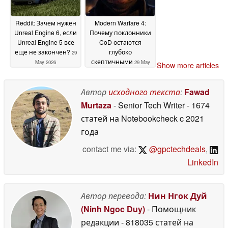
Reddit: Зачем нужен
Modern Warfare 4:
Unreal Engine 6, если
Почему поклонники
Unreal Engine 5 все
CoD остаются
еще не закончен?
глубоко
29
скептичными
May 2026
29 May
Show more articles
2026
Автор
исходного текста
:
Fawad
Murtaza
- Senior Tech Writer
- 1674
статей на Notebookcheck
c 2021
года
contact me via:
@gpctechdeals
,
LinkedIn
Автор перевода:
Нин Нгок Дуй
(Ninh Ngoc Duy)
- Помощник
редакции
- 818035 статей на