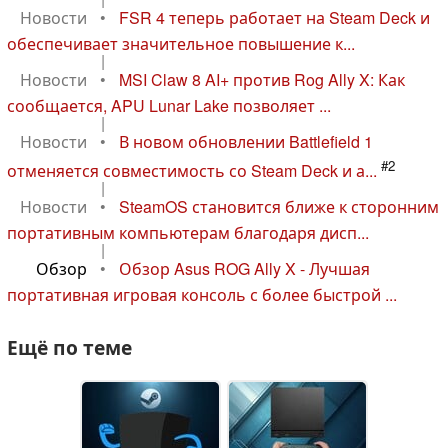
Новости
•
FSR 4 теперь работает на Steam Deck и
обеспечивает значительное повышение к...
|
Новости
•
MSI Claw 8 AI+ против Rog Ally X: Как
сообщается, APU Lunar Lake позволяет ...
|
Новости
•
В новом обновлении Battlefield 1
#2
отменяется совместимость со Steam Deck и а...
|
Новости
•
SteamOS становится ближе к сторонним
портативным компьютерам благодаря дисп...
|
Обзор
•
Обзор Asus ROG Ally X - Лучшая
портативная игровая консоль с более быстрой ...
Ещё по теме