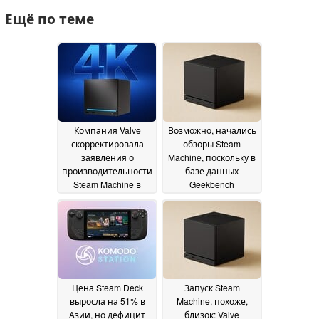
Ещё по теме
Компания Valve
Возможно, начались
скорректировала
обзоры Steam
заявления о
Machine, поскольку в
производительности
базе данных
Steam Machine в
Geekbench
разрешении 4K,
появились две
поскольку в обзорах
новые записи
16 June
подвергается
2026
сомнению цена
26
June 2026
Цена Steam Deck
Запуск Steam
выросла на 51% в
Machine, похоже,
Азии, но дефицит
близок: Valve