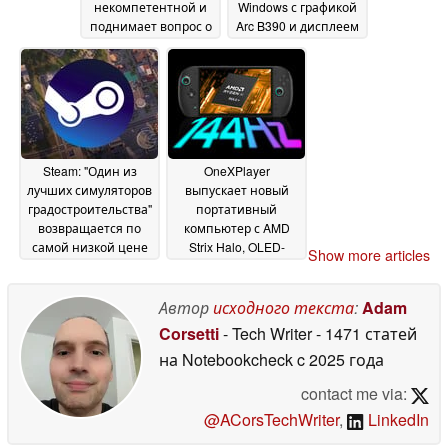
некомпетентной и
Windows с графикой
поднимает вопрос о
Arc B390 и дисплеем
цене Steam Machine
120 Гц
28 May 2026
29 May 2026
Steam: "Один из
OneXPlayer
лучших симуляторов
выпускает новый
градостроительства"
портативный
возвращается по
компьютер с AMD
самой низкой цене
Strix Halo, OLED-
Show more articles
дисплеем с яркостью
28 May 2026
700 нит и
жидкостным
Автор
исходного текста
:
Adam
охлаждением
28 May
Corsetti
- Tech Writer
- 1471 статей
2026
на Notebookcheck
c 2025 года
contact me via:
@ACorsTechWriter
,
LinkedIn