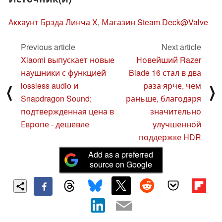
Аккаунт Брэда Линча X
,
Магазин Steam Deck@Valve
Previous article
Next article
Xiaomi выпускает новые
Новейший Razer
наушники с функцией
Blade 16 стал в два
lossless audio и
раза ярче, чем
⟨
⟩
Snapdragon Sound;
раньше, благодаря
подтвержденная цена в
значительно
Европе - дешевле
улучшенной
поддержке HDR
Add as a preferred
source on Google