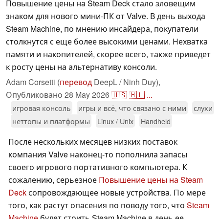
Повышение цены на Steam Deck стало зловещим
знаком для нового мини-ПК от Valve. В день выхода
Steam Machine, по мнению инсайдера, покупатели
столкнутся с еще более высокими ценами. Нехватка
памяти и накопителей, скорее всего, также приведет
к росту цены на альтернативу консоли.
Adam Corsetti (
перевод
DeepL / Ninh Duy),
Опубликовано
28 May 2026
🇺🇸
🇭🇺
...
игровая консоль
игры и всё, что связано с ними
слухи
неттопы и платформы
Linux / Unix
Handheld
После нескольких месяцев низких поставок
компания Valve наконец-то пополнила запасы
своего игрового портативного компьютера. К
сожалению, серьезное
Повышение цены на Steam
Deck
сопровождающее новые устройства. По мере
того, как растут опасения по поводу того, что
Steam
Machine
будет стоить Steam Machine в день ее