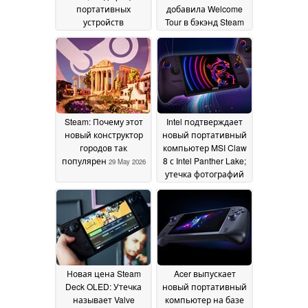
портативных
добавила Welcome
устройств
Tour в бэкэнд Steam
продолжается
02 June
31 May 2026
2026
Steam: Почему этот
Intel подтверждает
новый конструктор
новый портативный
городов так
компьютер MSI Claw
популярен
8 с Intel Panther Lake;
29 May 2026
утечка фотографий
показывает
радикальный
дизайн
29 May 2026
Новая цена Steam
Acer выпускает
Deck OLED: Утечка
новый портативный
называет Valve
компьютер на базе