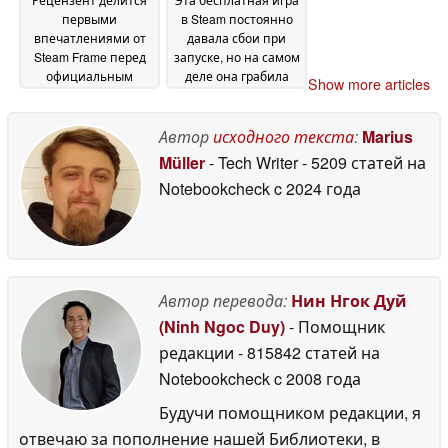
первыми
в Steam постоянно
впечатлениями от
давала сбои при
Steam Frame перед
запуске, но на самом
официальным
деле она грабила
Show more articles
запуском
пользователей в
20 May 2026
фоновом режиме
20
Автор
исходного текста
:
Marius
May 2026
Müller
- Tech Writer
- 5209 статей на
Notebookcheck
c 2024 года
Автор перевода:
Нин Нгок Дуй
(Ninh Ngoc Duy)
- Помощник
редакции
- 815842 статей на
Notebookcheck
c 2008 года
Будучи помощником редакции, я
отвечаю за пополнение нашей Библиотеки, в