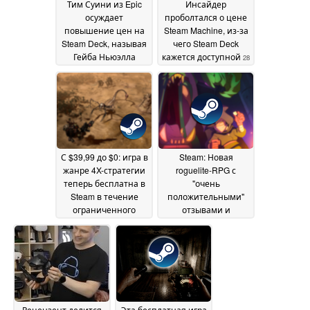
Тим Суини из Epic
Инсайдер
осуждает
проболтался о цене
повышение цен на
Steam Machine, из-за
Steam Deck, называя
чего Steam Deck
Гейба Ньюэлла
кажется доступной
28
жадным
29 May 2026
May 2026
С $39,99 до $0: игра в
Steam: Новая
жанре 4X-стратегии
roguelite-RPG с
теперь бесплатна в
"очень
Steam в течение
положительными"
ограниченного
отзывами и
времени
стартовой скидкой
22 May 2026
20
May 2026
Рецензент делится
Эта бесплатная игра