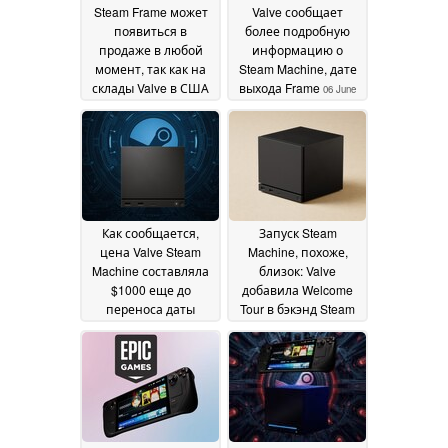
Steam Frame может
Valve сообщает
появиться в
более подробную
продаже в любой
информацию о
момент, так как на
Steam Machine, дате
склады Valve в США
выхода Frame
06 June
поступают новые
2026
партии товара
13 June
2026
Как сообщается,
Запуск Steam
цена Valve Steam
Machine, похоже,
Machine составляла
близок: Valve
$1000 еще до
добавила Welcome
переноса даты
Tour в бэкэнд Steam
релиза
31 May 2026
31 May 2026