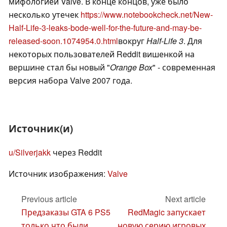
мифологией Valve. В конце концов, уже было
несколько утечек
https://www.notebookcheck.net/New-
Half-Life-3-leaks-bode-well-for-the-future-and-may-be-
released-soon.1074954.0.html
вокруг
Half-Life 3
. Для
некоторых пользователей Reddit вишенкой на
вершине стал бы новый "
Orange Box
" - современная
версия набора Valve 2007 года.
Источник(и)
u/Silverjakk
через Reddit
Источник изображения:
Valve
Previous article
Next article
Предзаказы GTA 6 PS5
RedMagic запускает
только что были
новую серию игровых