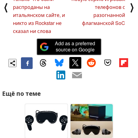
⟨
⟩
распроданы на
телефонов с
итальянском сайте, и
разогнанной
никто из Rockstar не
флагманской SoC
сказал ни слова
Add as a preferred
source on Google
Ещё по теме