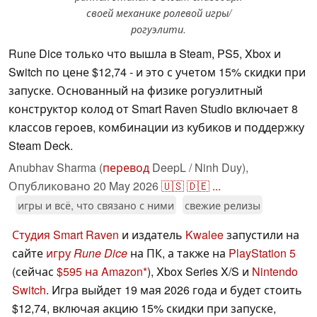
своей механике ролевой игры/
рогуэлити.
Rune Dice только что вышла в Steam, PS5, Xbox и
Switch по цене $12,74 - и это с учетом 15% скидки при
запуске. Основанный на физике рогуэлитный
конструктор колод от Smart Raven Studio включает 8
классов героев, комбинации из кубиков и поддержку
Steam Deck.
Anubhav Sharma (
перевод
DeepL / Ninh Duy),
Опубликовано
20 May 2026
🇺🇸
🇩🇪
...
игры и всё, что связано с ними
свежие релизы
Студия Smart Raven
и издатель
Kwalee
запустили на
сайте
игру
Rune Dice
на ПК, а также на
PlayStation 5
(сейчас
$595 на Amazon
), Xbox Series X/S и
Nintendo
Switch
. Игра выйдет 19 мая 2026 года и будет стоить
$12,74, включая акцию 15% скидки при запуске,