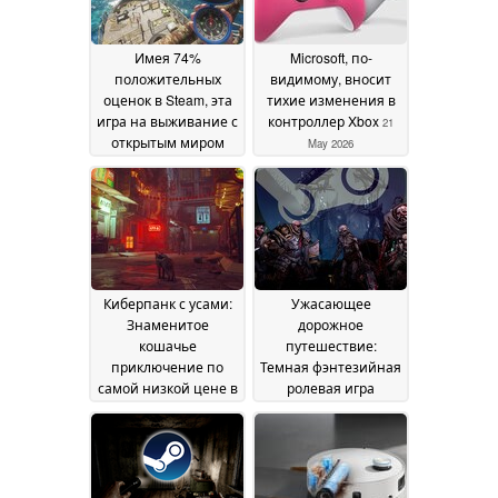
Имея 74%
Microsoft, по-
положительных
видимому, вносит
оценок в Steam, эта
тихие изменения в
игра на выживание с
контроллер Xbox
21
открытым миром
May 2026
сейчас продается со
скидкой 50%
21 May
2026
Киберпанк с усами:
Ужасающее
Знаменитое
дорожное
кошачье
путешествие:
приключение по
Темная фэнтезийная
самой низкой цене в
ролевая игра
Steam
впервые упала ниже
21 May 2026
$10 в Steam
21 May 2026