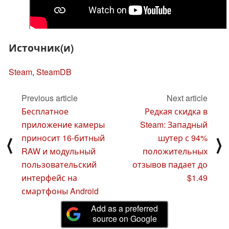
Источник(и)
Steam
,
SteamDB
Previous article
Next article
Бесплатное
Редкая скидка в
приложение камеры
Steam: Западный
приносит 16-битный
шутер с 94%
⟨
⟩
RAW и модульный
положительных
пользовательский
отзывов падает до
интерфейс на
$1.49
смартфоны Android
Add as a preferred
source on Google