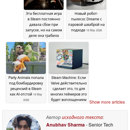
Эта бесплатная игра
Новый робот-
в Steam постоянно
пылесос Dreame с
давала сбои при
паровой шваброй на
запуске, но на самом
подходе
19 May 2026
деле она грабила
пользователей в
фоновом режиме
20
May 2026
Party Animals попала
Steam Machine: Если
под бомбардировку
Valve действительно
рецензий в Steam
сделает это, то для
как AI-отстой
многих геймеров это
19 May
будет воплощением
2026
Show more articles
мечты
18 May 2026
Автор
исходного текста
:
Anubhav Sharma
- Senior Tech