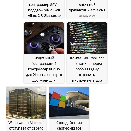
контроллер S9V с
ключевой
поддержкой очков
презентации 2 июня
Viture XR Glasses
02
31 May 2026
June 2026
модульный
Компания TrapDoor
беспроводной
поставила перед
контроллер 8BitDo
собой задачу
для Xbox наконец-то
отравить
доступен для
инструменты для
предварительного
кодирования ИИ
26
заказа
27 May 2026
May 2026
Windows 11: Microsoft
Срок действия
отступает от своего
сертификатов