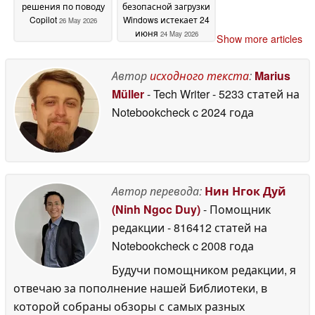
решения по поводу
безопасной загрузки
Copilot
Windows истекает 24
26 May 2026
июня
24 May 2026
Show more articles
Автор
исходного текста
:
Marius
Müller
- Tech Writer
- 5233 статей на
Notebookcheck
c 2024 года
Автор перевода:
Нин Нгок Дуй
(Ninh Ngoc Duy)
- Помощник
редакции
- 816412 статей на
Notebookcheck
c 2008 года
Будучи помощником редакции, я
отвечаю за пополнение нашей Библиотеки, в
которой собраны обзоры с самых разных