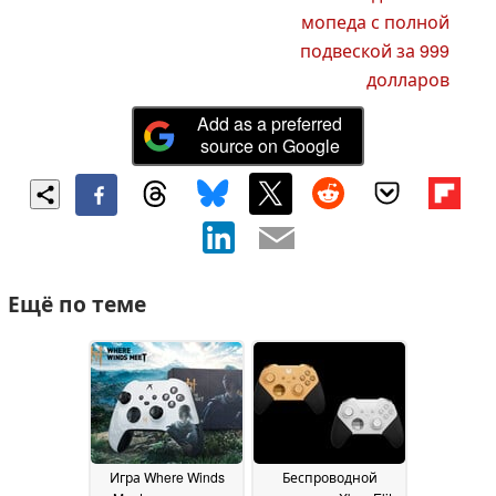
мопеда с полной
подвеской за 999
долларов
Add as a preferred
source on Google
Ещё по теме
Игра Where Winds
Беспроводной