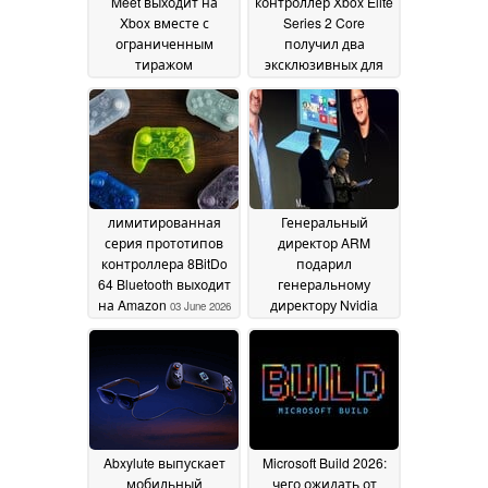
Meet выходит на
контроллер Xbox Elite
Xbox вместе с
Series 2 Core
ограниченным
получил два
тиражом
эксклюзивных для
контроллера,
Amazon цвета, и они
который вы не
уже в продаже
04 June
можете купить
09 June
2026
2026
лимитированная
Генеральный
серия прототипов
директор ARM
контроллера 8BitDo
подарил
64 Bluetooth выходит
генеральному
на Amazon
директору Nvidia
03 June 2026
Хуангу историческое
устройство Windows-
ARM
03 June 2026
Abxylute выпускает
Microsoft Build 2026:
мобильный
чего ожидать от