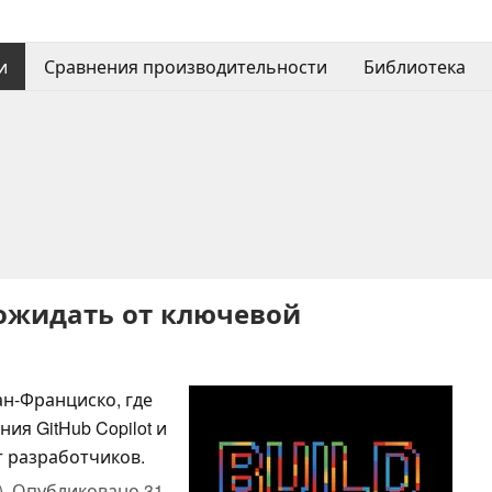
и
Сравнения производительности
Библиотека
го ожидать от ключевой
Сан-Франциско, где
ия GitHub Copilot и
т разработчиков.
),
Опубликовано
31