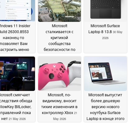
indows 11 Insider
Microsoft
Microsoft Surface
Build 26300.8553
сталкивается с
Laptop 8 13.8
30 May
наконец-то
критикой
2026
позволяет Вам
сообщества
настроить меню
безопасности по
"Пуск
поводу Nightmare
01 June 2026
Eclipse
30 May 2026
icrosoft смягчает
Microsoft, по-
Microsoft выпустит
следствия обхода
видимому, вносит
более дешевую
llowKey BitLocker,
тихие изменения в
версию нового
справлений пока
контроллер Xbox
ноутбука Surface
21
нет
Laptop в конце этого
21 May 2026
May 2026
года
20 May 2026