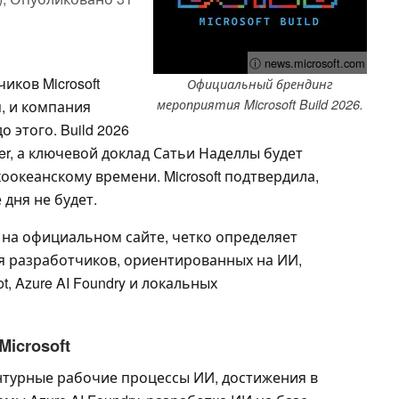
ⓘ news.microsoft.com
ков Microsoft
Официальный брендинг
мероприятия Microsoft Build 2026.
, и компания
 этого. Build 2026
ter, а ключевой доклад Сатьи Наделлы будет
хоокеанскому времени. Microsoft подтвердила,
 дня не будет.
 на официальном сайте, четко определяет
я разработчиков, ориентированных на ИИ,
t, Azure AI Foundry и локальных
icrosoft
турные рабочие процессы ИИ, достижения в