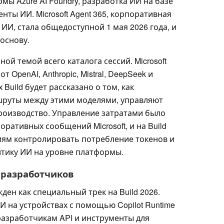
мы Azure AI Foundry, разработка ИИ на базе
нты ИИ. Microsoft Agent 365, корпоративная
 ИИ, стала общедоступной 1 мая 2026 года, и
 основу.
ной темой всего каталога сессий. Microsoft
 OpenAI, Anthropic, Mistral, DeepSeek и
 Build будет рассказано о том, как
руты между этими моделями, управляют
производство. Управление затратами было
ративных сообщений Microsoft, и на Build
циям контролировать потребление токенов и
тику ИИ на уровне платформы.
 разработчиков
ен как специальный трек на Build 2026.
И на устройствах с помощью Copilot Runtime
 разработчикам API и инструменты для