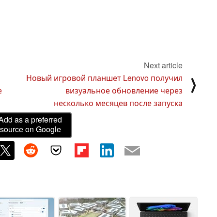
Next article
Новый игровой планшет Lenovo получил
⟩
е
визуальное обновление через
несколько месяцев после запуска
Add as a preferred
source on Google