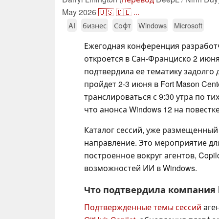
May 2026
🇺🇸
🇩🇪
...
AI
бизнес
Софт
Windows
Microsoft
Ежегодная конференция разработчи
откроется в Сан-Франциско 2 июня
подтвердила ее тематику задолго до
пройдет 2-3 июня в Fort Mason Cen
транслироваться с 9:30 утра по ти
что анонса Windows 12 на повестке
Каталог сессий, уже размещенный
направление. Это мероприятие дл
построенное вокруг агентов, Copilo
возможностей ИИ в Windows.
Что подтвердила компания M
Подтвержденные темы сессий
аген