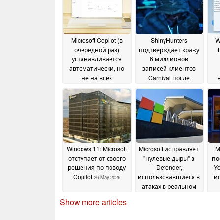
Microsoft Copilot (в
ShinyHunters
W
очередной раз)
подтверждает кражу
устанавливается
6 миллионов
автоматически, но
записей клиентов
не на всех
Carnival после
компьютерах с
апрельского взлома
Windows 11
22 June 2026
02 June 2026
Windows 11: Microsoft
Microsoft исправляет
M
отступает от своего
"нулевые дыры" в
по
решения по поводу
Defender,
Ye
Copilot
использовавшиеся в
и
26 May 2026
атаках в реальном
времени
22 May 2026
Show more articles