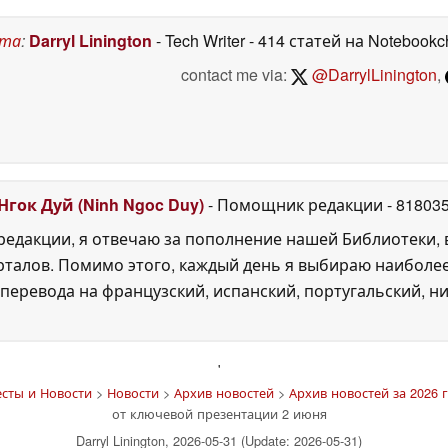
ста
:
Darryl Linington
- Tech Writer
- 414 статей на Notebookc
contact me via:
@DarrylLinington
,
Нгок Дуй (Ninh Ngoc Duy)
- Помощник редакции
- 81803
едакции, я отвечаю за пополнение нашей Библиотеки, 
рталов. Помимо этого, каждый день я выбираю наиболе
перевода на французский, испанский, португальский, ни
'
сты и Новости
>
Новости
>
Архив новостей
>
Архив новостей за 2026 г
от ключевой презентации 2 июня
Darryl Linington, 2026-05-31 (Update: 2026-05-31)