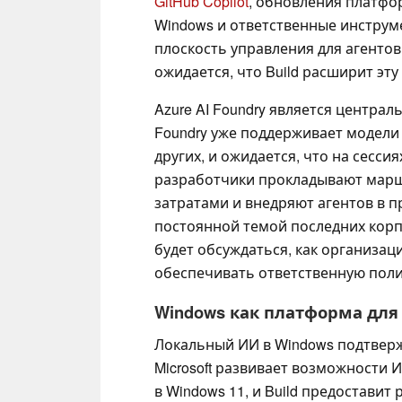
GitHub Copilot
, обновления платфор
Windows и ответственные инструме
плоскость управления для агентов
ожидается, что Build расширит эту
Azure AI Foundry является централь
Foundry уже поддерживает модели от
других, и ожидается, что на сессиях
разработчики прокладывают марш
затратами и внедряют агентов в 
постоянной темой последних корпо
будет обсуждаться, как организа
обеспечивать ответственную поли
Windows как платформа для
Локальный ИИ в Windows подтвержд
Microsoft развивает возможности И
в Windows 11, и Build предоставит