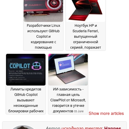
26
играх для Switch 2
June 2026
эти технологии не
используются
17 June
2026
Разработчики Linux
Ноутбук HP и
используют GitHub
Scuderia Ferrari,
Copilot и
выпущенный
кодирование с
ограниченной
помощью
серией, поражает
искусственного
воображение своей
интеллекта, чтобы
дороговизной
05 June
продлить срок
2026
службы 20-летних
графических
процессоров AMD
Radeon серий HD
Лимиты кредитов
ИИ-зависимость -
2000–6000
11 June 2026
GitHub Copilot
главная цель
вызывают
ClawPilot от Microsoft,
неожиданные
говорится в утечке
блокировки рабочих
документов
03 June
Show more articles
мест
04 June 2026
2026
Автор
исходного текста
:
Hannes