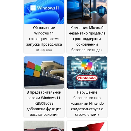
Обновление
Компания Microsoft
Windows 11
незаметно продлила
сокращает время
срок поддержки
запуска Проводника
обновлений
безопасности для
01 July 2026
Windows 10 до 2027
года
28 June 2026
В предварительной
Нарушение
версии Windows 11
безопасности в
KB5095093
компании Nintendo
добавлена функция
свидетельствует о
восстановления
стремлении к
системы на
внедрению
определенный
искусственного
момент времени
интеллекта, хотя в