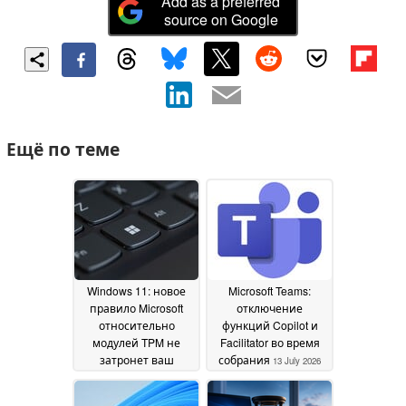
Add as a preferred
source on Google
Ещё по теме
Windows 11: новое
Microsoft Teams:
правило Microsoft
отключение
относительно
функций Copilot и
модулей TPM не
Facilitator во время
затронет ваш
собрания
13 July 2026
компьютер
28 July 2026