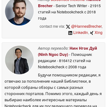
Brecher
- Senior Tech Writer
- 21915
статей на Notebookcheck
c 2018
года
contact me via:
@HannesBrecher
,
LinkedIn
,
Xing
Автор перевода:
Нин Нгок Дуй
(Ninh Ngoc Duy)
- Помощник
редакции
- 816412 статей на
Notebookcheck
c 2008 года
Будучи помощником редакции, я
отвечаю за пополнение нашей Библиотеки, в
которой собраны обзоры с самых разных
сторонних порталов. Помимо этого, каждый день я
выбираю наиболее интересные материалы
Notebookcheck для их последующего перевода на