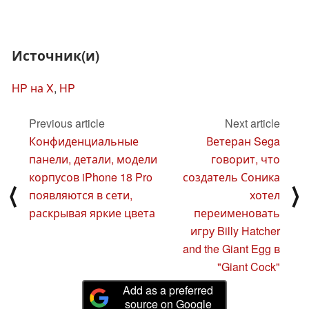
Источник(и)
HP на X
,
HP
Previous article
Next article
Конфиденциальные
Ветеран Sega
панели, детали, модели
говорит, что
корпусов iPhone 18 Pro
создатель Соника
⟨
⟩
появляются в сети,
хотел
раскрывая яркие цвета
переименовать
игру Billy Hatcher
and the Giant Egg в
"Giant Cock"
Add as a preferred
source on Google