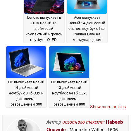
Lenovo выпускает в
Acer выпускает
США новый 15-
новый 14-дюймовый
дюймовый
бизнес-ноутбук с Intel
компактный игровой
Panther Lake на
ноутбук с OLED-
международном
дисплеем с
уровне
06 June 2026
разрешением 1,000
нит
07 June 2026
HP выпускает новый
HP выпускает новый
14-дюймовый
13-дюймовый
ноутбук с 8 Гб ОЗУ и
ноутбук с 64 Гб ОЗУ,
дисплеем с
дисплеем с
разрешением 300
разрешением 800
Show more articles
нит по цене более
нит и возможностью
$1 900
подключения к
04 June 2026
сотовой сети
Автор
исходного текста
:
Habeeb
04 June
2026
Onawole
- Magazine Writer
- 1606