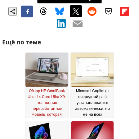
Ещё по теме
Обзор HP OmniBook
Microsoft Copilot (в
Ultra 14 Core Ultra X9:
очередной раз)
полностью
устанавливается
переработанная
автоматически, но
модель, которая
не на всех
стала намного
компьютерах с
лучше, чем раньше
Windows 11
22 June 2026
29 June 2026