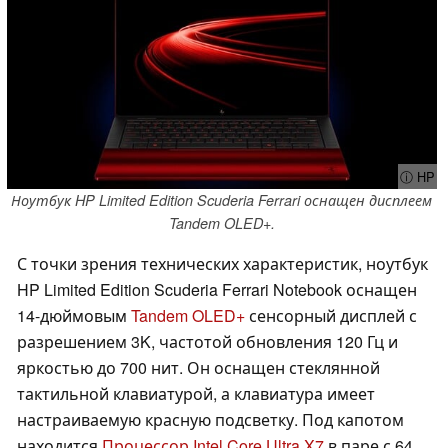
ⓘ HP
Ноутбук HP Limited Edition Scuderia Ferrari оснащен дисплеем
Tandem OLED+.
С точки зрения технических характеристик, ноутбук
HP Limited Edition Scuderia Ferrari Notebook оснащен
14-дюймовым
Tandem OLED+
сенсорный дисплей с
разрешением 3K, частотой обновления 120 Гц и
яркостью до 700 нит. Он оснащен стеклянной
тактильной клавиатурой, а клавиатура имеет
настраиваемую красную подсветку. Под капотом
находится
Процессор Intel Core Ultra X7
в паре с 64