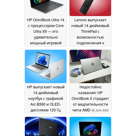
HP OmniBook Ultra 14
Lenovo выпускает
с процессором Core
новый 14-дюймовый
Ultra X9 — это
ThinkPad с
удивительно
возможностью
мощный игровой
подключения к
ноутбук
сотовой сети и до 64
13 June 2026
ГБ оперативной
памяти
08 June 2026
HP выпускает новый
Недостойно
14-дюймовый
названия: HP
ноутбук с графикой
OmniBook 3 страдает
Arc B390 и OLED-
от медлительности
дисплеем 120 Гц
чипа AMD
08 June 2026
VRR
08 June 2026