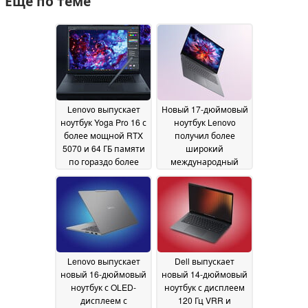
Ещё по теме
Lenovo выпускает
Новый 17-дюймовый
ноутбук Yoga Pro 16 с
ноутбук Lenovo
более мощной RTX
получил более
5070 и 64 ГБ памяти
широкий
по гораздо более
международный
высокой цене
релиз с 32 ГБ ОЗУ и
09 June
процессорами Intel
2026
Wildcat Lake
09 June
2026
Lenovo выпускает
Dell выпускает
новый 16-дюймовый
новый 14-дюймовый
ноутбук с OLED-
ноутбук с дисплеем
дисплеем с
120 Гц VRR и