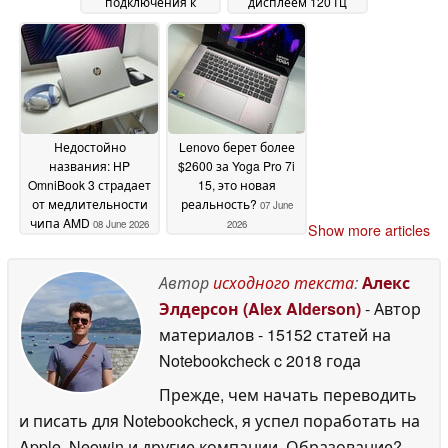
подключения к
дисплеем 120 Гц
сотовой сети и до 64
VRR
08 June 2026
ГБ оперативной
памяти
08 June 2026
Недостойно
Lenovo берет более
названия: HP
$2600 за Yoga Pro 7i
OmniBook 3 страдает
15, это новая
от медлительности
реальность?
07 June
чипа AMD
08 June 2026
2026
Show more articles
Автор
исходного текста
:
Алекс
Элдерсон (Alex Alderson)
- Автор
материалов
- 15152 статей на
Notebookcheck
c 2018 года
Прежде, чем начать переводить
и писать для Notebookcheck, я успел поработать на
Apple, Neowin и другие компании. Образование?