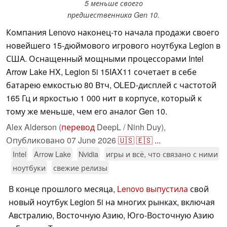
5 меньше своего
предшественника Gen 10.
Компания Lenovo наконец-то начала продажи своего
новейшего 15-дюймового игрового ноутбука Legion в
США. Оснащенный мощными процессорами Intel
Arrow Lake HX, Legion 5i 15IAX11 сочетает в себе
батарею емкостью 80 Втч, OLED-дисплей с частотой
165 Гц и яркостью 1 000 нит в корпусе, который к
тому же меньше, чем его аналог Gen 10.
Alex Alderson (
перевод
DeepL / Ninh Duy),
Опубликовано
07 June 2026
🇺🇸
🇪🇸
...
Intel
Arrow Lake
Nvidia
игры и всё, что связано с ними
ноутбуки
свежие релизы
В конце прошлого месяца,
Lenovo выпустила
свой
новый ноутбук Legion 5i на многих рынках, включая
Австралию, Восточную Азию, Юго-Восточную Азию