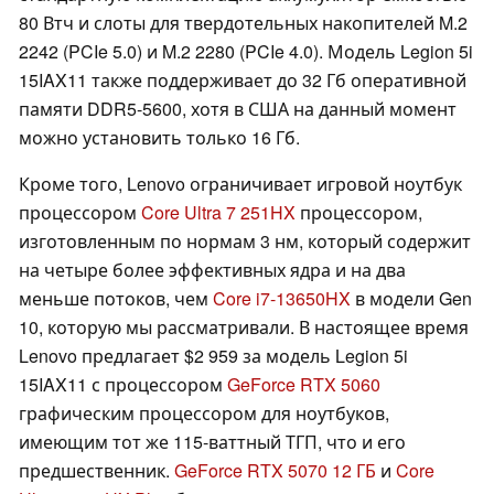
80 Втч и слоты для твердотельных накопителей M.2
2242 (PCIe 5.0) и M.2 2280 (PCIe 4.0). Модель Legion 5i
15IAX11 также поддерживает до 32 Гб оперативной
памяти DDR5-5600, хотя в США на данный момент
можно установить только 16 Гб.
Кроме того, Lenovo ограничивает игровой ноутбук
процессором
Core Ultra 7 251HX
процессором,
изготовленным по нормам 3 нм, который содержит
на четыре более эффективных ядра и на два
меньше потоков, чем
Core i7-13650HX
в модели Gen
10, которую мы рассматривали. В настоящее время
Lenovo предлагает $2 959 за модель Legion 5i
15IAX11 с процессором
GeForce RTX 5060
графическим процессором для ноутбуков,
имеющим тот же 115-ваттный ТГП, что и его
предшественник.
GeForce RTX 5070 12 ГБ
и
Core