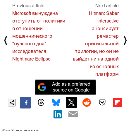
Previous article
Next article
Microsoft вынуждена
Hitman: Saber
отступить от политики
Interactive
в отношении
анонсирует
мошеннического
ремастер
⟨
⟩
"нулевого дня"
оригинальной
исследователя
трилогии, но он не
Nightmare Eclipse
выйдет ни на одной
из основных
платформ
Add as a preferred
source on Google