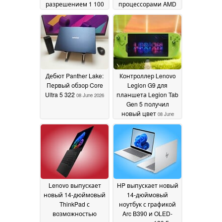
разрешением 1 100
процессорами AMD
нит и графическим
Zen 5
09 June 2026
процессором
мощностью 105 Вт
09
June 2026
Дебют Panther Lake:
Контроллер Lenovo
Первый обзор Core
Legion G9 для
Ultra 5 322
планшета Legion Tab
08 June 2026
Gen 5 получил
новый цвет
08 June
2026
Lenovo выпускает
HP выпускает новый
новый 14-дюймовый
14-дюймовый
ThinkPad с
ноутбук с графикой
возможностью
Arc B390 и OLED-