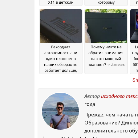
X11 в детский
которому
планшет
практически не
T
14 June 2026
может сравниться
ни один другой
планшет
14 June 2026
ус
Рекордная
Почему никто не
L
автономность: ни
обратил внимания
ноу
один планшет в
на этот мощный
бо
наших обзорах не
планшет?
50
14 June 2026
работает дольше,
п
чем Lenovo ThinkTab
вы
Sh
14 June 2026
Автор
исходного тек
года
Прежде, чем начать п
Образование? Диплом
дополнительного обуч