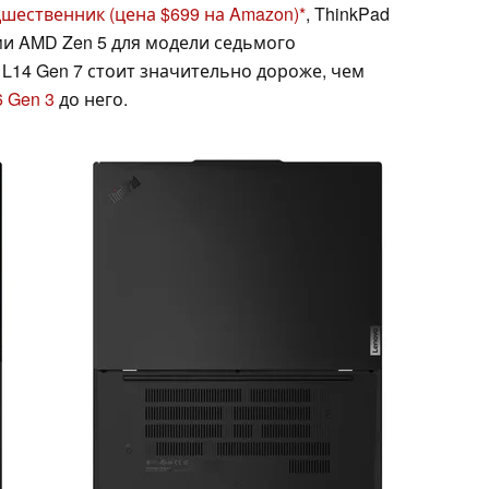
дшественник
(цена $699 на Amazon)
, ThinkPad
и AMD Zen 5 для модели седьмого
 L14 Gen 7 стоит значительно дороже, чем
6 Gen 3
до него.