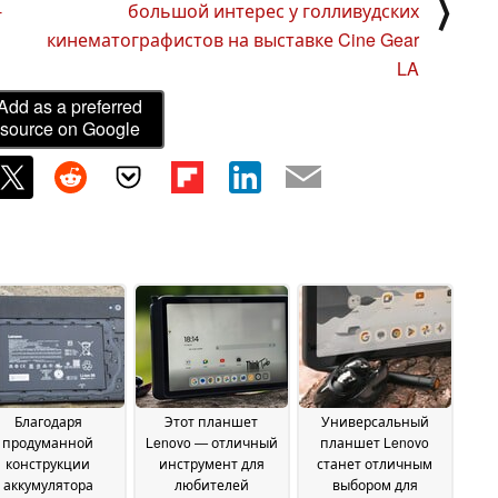
⟩
-
большой интерес у голливудских
кинематографистов на выставке Cine Gear
LA
Add as a preferred
source on Google
Благодаря
Этот планшет
Универсальный
продуманной
Lenovo — отличный
планшет Lenovo
конструкции
инструмент для
станет отличным
аккумулятора
любителей
выбором для