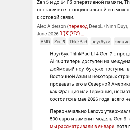
Zen 5 и до 64 Гб оперативной памяти, Th
поставляется с опциональной возможн
к сотовой связи.
Alex Alderson (
перевод
DeepL / Ninh Duy),
June 2026
🇺🇸
🇪🇸
...
AMD
Zen 5
ThinkPad
ноутбуки
свежие
Ноутбук ThinkPad L14 Gen 7 с про
AI 400 теперь доступен на междун
дюймовый ноутбук уже поступил в 
Восточной Азии и некоторых стра
продавать его в Северной Америке
как Франция или Германия, несмот
состоится в мае 2026 года, всего 
Первоначально Lenovo утверждала,
500 евро и заменит модель Gen 6,
мы рассматривали в январе
. Хотя