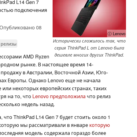
inkPad L14 Gen 7
остью подключения
Опубликовано
08
ⓘ Lenovo
Исторически сложилось так, что
 релизы
серия ThinkPad L от Lenovo была
дешевле многих других ThinkPad.
цессорами AMD Ryzen
ародном рынке. В настоящее время 14-
продажу в Австралии, Восточной Азии, Юго-
нах Европы. Однако Lenovo еще не начала
 или некоторых европейских странах, таких
ря на то, что
Lenovo предположила
что релиз
несколько недель назад.
 что ThinkPad L14 Gen 7 будет стоить около 1
 которую мы рассматривали в январе
которую
 последняя модель содержала гораздо более