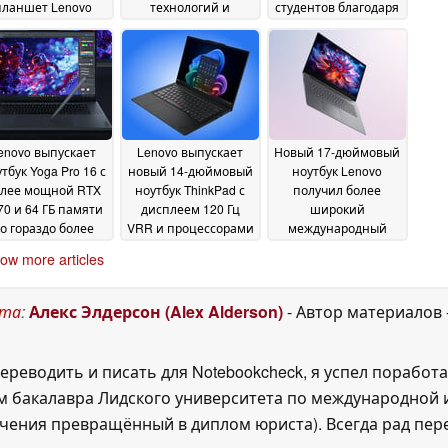
планшет Lenovo
технологий и
студентов благодаря
hinkTab способен
профессионалов
поддержке стилуса
14
14
выдерживать
June 2026
June 2026
многодневную
эксплуатацию в
ловиях пустыни
14
June 2026
enovo выпускает
Lenovo выпускает
Новый 17-дюймовый
тбук Yoga Pro 16 с
новый 14-дюймовый
ноутбук Lenovo
лее мощной RTX
ноутбук ThinkPad с
получил более
70 и 64 ГБ памяти
дисплеем 120 Гц
широкий
о гораздо более
VRR и процессорами
международный
сокой цене
Intel Panther Lake
релиз с 32 ГБ ОЗУ и
09 June
09
ow more articles
процессорами Intel
2026
June 2026
Wildcat Lake
09 June
2026
ста
:
Алекс Элдерсон (Alex Alderson)
- Автор материалов
ереводить и писать для Notebookcheck, я успел поработа
 бакалавра Лидского университета по международной и
ения превращённый в диплом юриста). Всегда рад перек