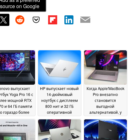
source on Google
enovo выпускает
HP выпускает новый
Когда Apple'MacBook
тбук Yoga Pro 16 с
14-дюймовый
Pro внезапно
лее мощной RTX
ноутбук с дисплеем
становится
70 и 64 ГБ памяти
800 нит и 32 ГБ
выгодной
о гораздо более
оперативной
альтернативой, у
сокой цене
памяти
таких ноутбуков, как
09 June
09 June 2026
Lenovo Yoga Pro 7i 15,
2026
возникает проблема
08 June 2026