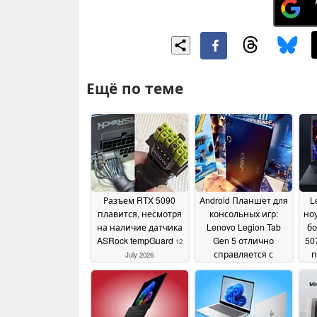
Ещё по теме
Разъем RTX 5090
Android Планшет для
L
плавится, несмотря
консольных игр:
ноу
на наличие датчика
Lenovo Legion Tab
бо
ASRock tempGuard
Gen 5 отлично
50
12
справляется с
п
July 2026
эмуляцией
вы
консольных игр и
игр для x86
15 June 2026