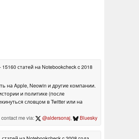
- 15160 статей на Notebookcheck
c 2018
ть на Apple, Neowin и другие компании.
стории и политике (после
инуться словцом в Twitter или на
contact me via:
@aldersonaj
,
Bluesky
1 статей на Notebookcheck
c 2008 года