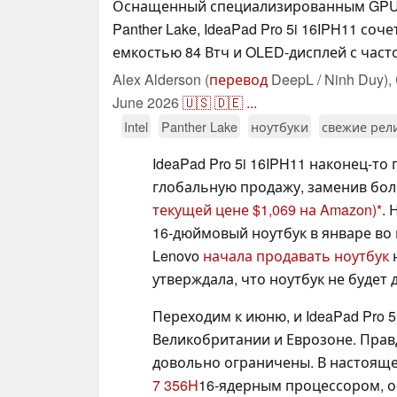
Оснащенный специализированным GPU и
Panther Lake, IdeaPad Pro 5i 16IPH11 соч
емкостью 84 Втч и OLED-дисплей с част
Alex Alderson (
перевод
DeepL / Ninh Duy),
June 2026
🇺🇸
🇩🇪
...
Intel
Panther Lake
ноутбуки
свежие рел
IdeaPad Pro 5i 16IPH11 наконец-то 
глобальную продажу, заменив бо
текущей цене $1,069 на Amazon)
.
16-дюймовый ноутбук в январе во 
Lenovo
начала продавать ноутбук
н
утверждала, что ноутбук не будет 
Переходим к июню, и IdeaPad Pro 5
Великобритании и Еврозоне. Прав
довольно ограничены. В настояще
7 356H
16-ядерным процессором,