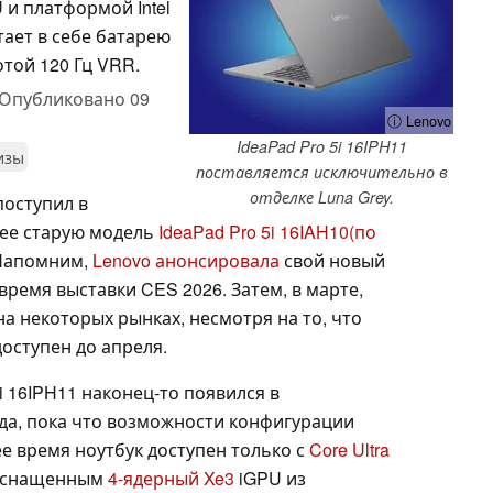
 платформой Intel
етает в себе батарею
отой 120 Гц VRR.
Опубликовано
09
ⓘ Lenovo
IdeaPad Pro 5i 16IPH11
изы
поставляется исключительно в
отделке Luna Grey.
поступил в
лее старую модель
IdeaPad Pro 5i 16IAH10
(по
 Напомним,
Lenovo анонсировала
свой новый
время выставки CES 2026. Затем, в марте,
а некоторых рынках, несмотря на то, что
доступен до апреля.
i 16IPH11 наконец-то появился в
да, пока что возможности конфигурации
е время ноутбук доступен только с
Core Ultra
 оснащенным
4-ядерный Xe3
iGPU из