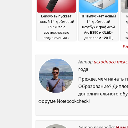
Lenovo выпускает
HP выпускает новый
M
новый 14-дюймовый
14-дюймовый
д
ThinkPad с
ноутбук с графикой
возможностью
Arc B390 и OLED-
и
подключения к
дисплеем 120 Гц
з
сотовой сети и до 64
VRR
x8
08 June 2026
Sh
ГБ оперативной
W
памяти
08 June 2026
Автор
исходного тек
пок
года
Прежде, чем начать п
Образование? Диплом
дополнительного обуч
форуме Notebookcheck!
Автор перевода:
Нин 