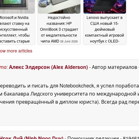
icrosoft и Nvidia
Недостойно
Lenovo выпускает в
елают ставку на
названия: HP
США новый 15-
искусственный
OmniBook 3 страдает
дюймовый
нтеллект, чтобы
от медлительности
компактный игровой
аставить старые
чипа AMD
ноутбук с OLED-
08 June 2026
6-приложения для
дисплеем с
ow more articles
indows работать
разрешением 1,000
лучше на ПК
нит
07 June 2026
следующего
ста
:
Алекс Элдерсон (Alex Alderson)
- Автор материалов
оления RTX Spark
08 June 2026
ереводить и писать для Notebookcheck, я успел поработа
 бакалавра Лидского университета по международной и
ения превращённый в диплом юриста). Всегда рад перек
Нгок Дуй (Ninh Ngoc Duy)
- Помощник редакции
- 81946