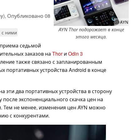
y),
Опубликовано
08
ⓘ AYN
AYN Thor подорожает в конце
о с ними
этого месяца.
 приема седьмой
ительных заказов на
Thor
и
Odin 3
вление также связано с запланированным
х портативных устройства Android в конце
а эти два портативных устройства в сторону
у после экспоненциального скачка цен на
. Тем не менее, изменения цен AYN можно
нию с конкурентами.