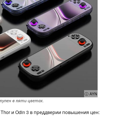
ⓘ AYN
ступен в пяти цветах.
Thor и Odin 3 в преддверии повышения цен: