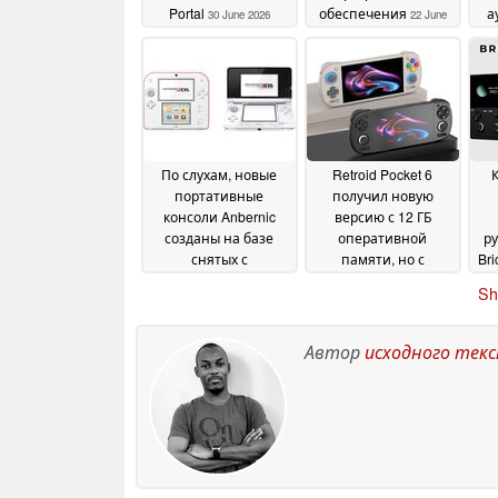
Portal
обеспечения
а
30 June 2026
22 June
ви
2026
По слухам, новые
Retroid Pocket 6
портативные
получил новую
консоли Anbernic
версию с 12 ГБ
созданы на базе
оперативной
ру
снятых с
памяти, но с
Br
производства
меньшим объёмом
B
Sh
моделей Nintendo
встроенной памяти
14
June 2026
13 June 2026
Автор
исходного тек