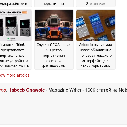
удиоразъёмом и
портативные
2
15 June 2026
деовыходом
консоли с топовыми
20 June
портативными
2026
процессорами Intel
15
June 2026
Компания TrimUI
Слухи о SEGA: новая
Anbernic выпустила
представляет
2D ретро
новое обновление
вертикальные
портативная
пользовательского
чные устройства
консоль с
интерфейса для
ick Hammer Pro U и
физическими
своих карманных
rick Pro
картриджами
компьютеров RG XX
12 June 2026
08 June
ow more articles
2026
06 June 2026
ста
:
Habeeb Onawole
- Magazine Writer
- 1606 статей на No