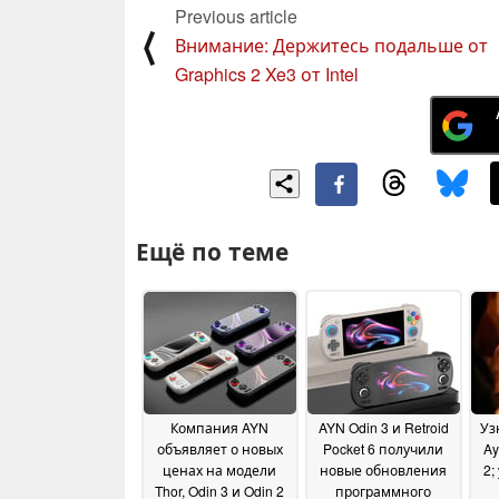
Previous article
⟨
Внимание: Держитесь подальше от
Graphics 2 Xe3 от Intel
Ещё по теме
Компания AYN
AYN Odin 3 и Retroid
Уз
объявляет о новых
Pocket 6 получили
Ay
ценах на модели
новые обновления
2;
Thor, Odin 3 и Odin 2
программного