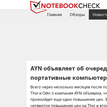
Главная
Обзоры
Новост
AYN объявляет об очере
портативные компьютеры
Всего через несколько месяцев после 
Thor и Odin 3 компания AYN объявила, ч
произойдет еще одно повышение цен. Э
четвертое повышение цен на Thor и второ