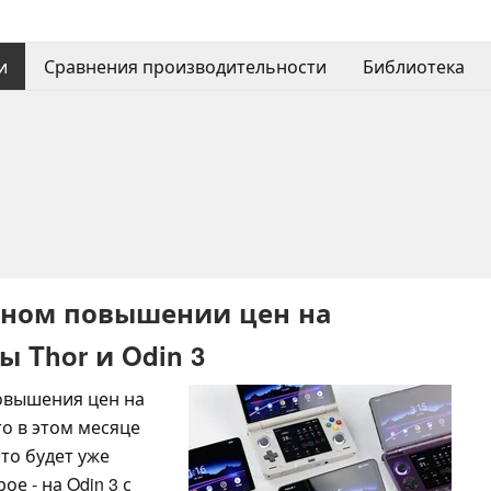
и
Сравнения производительности
Библиотека
дном повышении цен на
 Thor и Odin 3
повышения цен на
то в этом месяце
то будет уже
е - на Odin 3 с