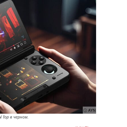
ⓘ AYN
 Тор в черном.