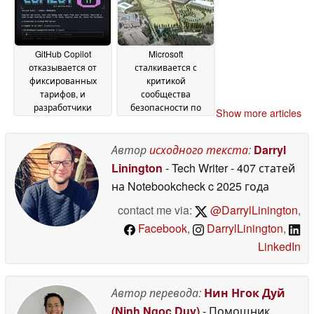
GitHub Copilot
Microsoft
отказывается от
сталкивается с
фиксированных
критикой
тарифов, и
сообщества
разработчики
безопасности по
Show more articles
недовольны
поводу Nightmare
02 June
Eclipse
2026
30 May 2026
Автор
исходного текста
:
Darryl
Linington
- Tech Writer
- 407 статей
на Notebookcheck
c 2025 года
contact me via:
@DarrylLinington
,
Facebook
,
DarrylLinington
,
LinkedIn
Автор перевода:
Нин Нгок Дуй
(Ninh Ngoc Duy)
- Помощник