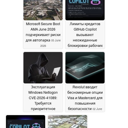
Microsoft Secure Boot
Лимиты кредитов
AMA June 2026
GitHub Copilot
подчеркивает риски
вызывают
для автопарка
неожиданные
05 June
блокировки рабочих
2026
мест
04 June 2026
Эксплуатация
Revolut вводит
Windows Netlogon
бесномерные опции
CVE-2026-41089:
Visa и Mastercard для
Требуется
повышения
приоритетное
безопасности
02 June
исправление
03 June
2026
2026