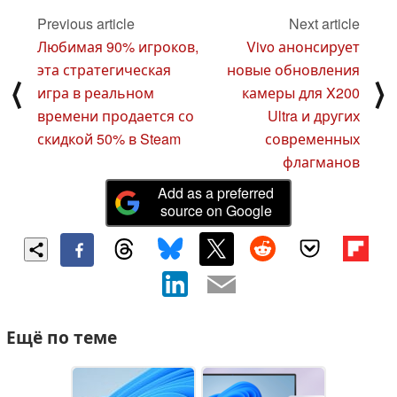
Previous article
Next article
Любимая 90% игроков,
Vivo анонсирует
эта стратегическая
новые обновления
⟨
⟩
игра в реальном
камеры для X200
времени продается со
Ultra и других
скидкой 50% в Steam
современных
флагманов
Add as a preferred
source on Google
Ещё по теме