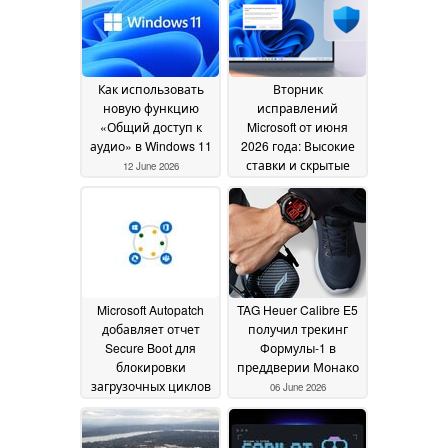
Как использовать
Вторник
новую функцию
исправлений
«Общий доступ к
Microsoft от июня
аудио» в Windows 11
2026 года: Высокие
ставки и скрытые
12 June 2026
возможности
09 June
2026
Microsoft Autopatch
TAG Heuer Calibre E5
добавляет отчет
получил трекинг
Secure Boot для
Формулы-1 в
блокировки
преддверии Монако
загрузочных циклов
06 June 2026
08 June 2026