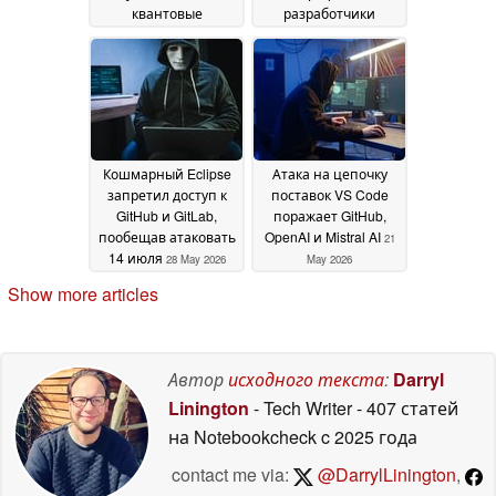
квантовые
разработчики
вычисления к 2029
недовольны
02 June
году
04 June 2026
2026
Кошмарный Eclipse
Атака на цепочку
запретил доступ к
поставок VS Code
GitHub и GitLab,
поражает GitHub,
пообещав атаковать
OpenAI и Mistral AI
21
14 июля
28 May 2026
May 2026
Show more articles
Автор
исходного текста
:
Darryl
Linington
- Tech Writer
- 407 статей
на Notebookcheck
c 2025 года
contact me via:
@DarrylLinington
,