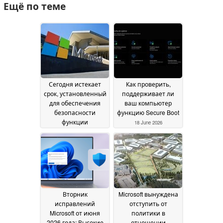
Ещё по теме
Сегодня истекает
Как проверить,
срок, установленный
поддерживает ли
для обеспечения
ваш компьютер
безопасности
функцию Secure Boot
функции
18 June 2026
«Безопасная
загрузка» (Secure
Boot) в Windows
24
June 2026
Вторник
Microsoft вынуждена
исправлений
отступить от
Microsoft от июня
политики в
2026 года: Высокие
отношении