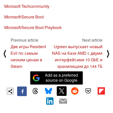
Microsoft Techcommunity
Microsoft/Secure Boot
Microsoft/Secure Boot Playbook
Previous article
Next article
Две игры Resident
Ugreen выпускает новый
⟨
⟩
Evil по самым
NAS на базе AMD с двумя
низким ценам в
интерфейсами 10 GbE и
Steam
хранилищем до 144 ТБ
Add as a preferred
source on Google