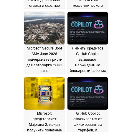
ставки и скрытые
мошеннического
возможности
"нулевого дня"
09 June
исследователя
2026
Nightmare Eclipse
07
June 2026
Microsoft Secure Boot
Лимиты кредитов
AMA June 2026
GitHub Copilot
подчеркивает риски
вызывают
для автопарка
неожиданные
05 June
блокировки рабочих
2026
мест
04 June 2026
Microsoft
GitHub Copilot
представляет
отказывается от
Majorana 2, желая
фиксированных
получить полезные
тарифов, и