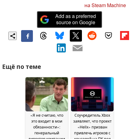
на Steam Machine
Add as a preferred
source on Google
Ещё по теме
«Я не считаю, что
Соучредитель Xbox
это входит в мои
заявляет, что проект
обязанности»:
«Helix» призван
генеральный
привлечь игроков с
директор компании
консолей на ПК под