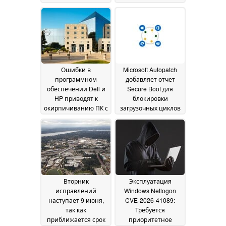
Ошибки в
Microsoft Autopatch
программном
добавляет отчет
обеспечении Dell и
Secure Boot для
HP приводят к
блокировки
окирпичиванию ПК с
загрузочных циклов
Windows 11
09 June 2026
08 June 2026
Вторник
Эксплуатация
исправлений
Windows Netlogon
наступает 9 июня,
CVE-2026-41089:
так как
Требуется
приближается срок
приоритетное