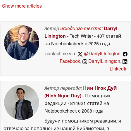
окончания Secure
исправление
03 June
Show more articles
Boot
04 June 2026
2026
Автор
исходного текста
:
Darryl
Linington
- Tech Writer
- 407 статей
на Notebookcheck
c 2025 года
contact me via:
@DarrylLinington
,
Facebook
,
DarrylLinington
,
LinkedIn
Автор перевода:
Нин Нгок Дуй
(Ninh Ngoc Duy)
- Помощник
редакции
- 814621 статей на
Notebookcheck
c 2008 года
Будучи помощником редакции, я
отвечаю за пополнение нашей Библиотеки, в