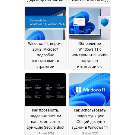
Flock отвечает на
управлением
опасения
Windows
23 June 2026
относительно
злоупотребления
возможностями
камер
07 July 2026
Windows 11, версия
Обновление
26H2: Microsoft
Windows 11 с
подробно
номером KB5095051
рассказывает о
нарушает
стратегии
интеграцию с
внедрения
Microsoft Office
22 June 2026
20 June
2026
Как проверить,
Как использовать
поддерживает ли
новую функцию
ваш компьютер
«Общий доступ к
функцию Secure Boot
аудио» в Windows 11
18 June 2026
12 June 2026