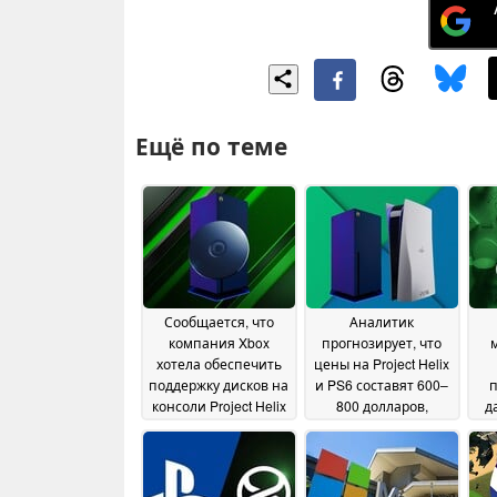
Ещё по теме
Сообщается, что
Аналитик
компания Xbox
прогнозирует, что
хотела обеспечить
цены на Project Helix
поддержку дисков на
и PS6 составят 600–
консоли Project Helix
800 долларов,
д
в качестве
поскольку стоимость
ц
преимущества
оперативной
перед PS6
памяти снижается
01 August
перед выпуском
2026
14