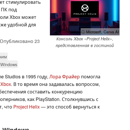
ет стимулировать
 ПК под
соли Xbox может
ь же удобной для
ⓘ Microsoft, Canva AI
Консоль Xbox «Project Helix»,
Опубликовано
23
представленная в гостиной
 ним
Windows
e Studios в 1995 году,
Лора Фрайер
помогла
 Xbox
. В то время она задавалась вопросом,
беспечения составить конкуренцию
перников, как PlayStation. Столкнувшись с
т, что
Project Helix
— это способ вернуться к
а Windows