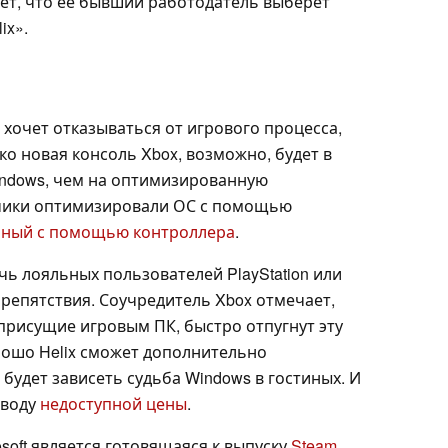
ет, что её бывший работодатель выберет
ix».
е хочет отказываться от игрового процесса,
о новая консоль Xbox, возможно, будет в
indows, чем на оптимизированную
чики оптимизировали ОС с помощью
пный с помощью контроллера
.
ь лояльных пользователей PlayStation или
репятствия. Соучредитель Xbox отмечает,
присущие игровым ПК, быстро отпугнут эту
рошо Helix сможет дополнительно
будет зависеть судьба Windows в гостиных. И
оводу
недоступной цены
.
soft является готовящаяся к выпуску
Steam