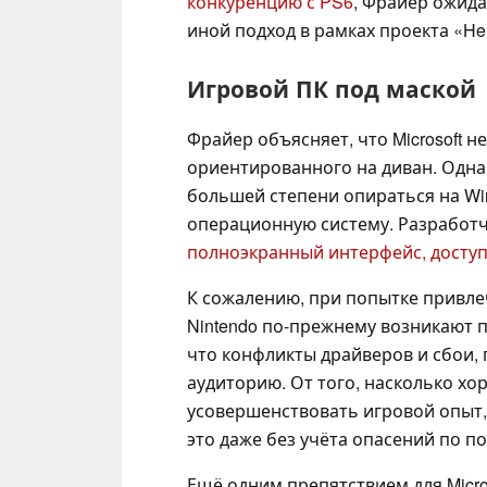
конкуренцию с PS6
, Фрайер ожида
иной подход в рамках проекта «Hel
Игровой ПК под маской
Фрайер объясняет, что Microsoft н
ориентированного на диван. Однак
большей степени опираться на W
операционную систему. Разработ
полноэкранный интерфейс, досту
К сожалению, при попытке привлеч
Nintendo по-прежнему возникают п
что конфликты драйверов и сбои, 
аудиторию. От того, насколько хо
усовершенствовать игровой опыт, 
это даже без учёта опасений по п
Ещё одним препятствием для Micro