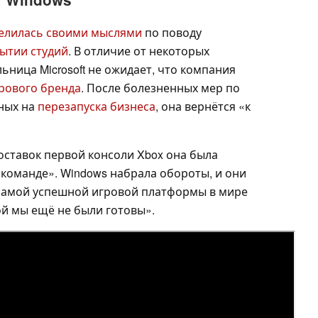
делилась своими мыслями
по поводу
ытии студий
. В отличие от некоторых
ница Microsoft не ожидает, что компания
грового бренда
. После болезненных мер по
ных на
перезапуска бизнеса
, она вернётся «к
оставок первой консоли Xbox она была
 команде». Windows набрала обороты, и они
 самой успешной игровой платформы в мире
ой мы ещё не были готовы».