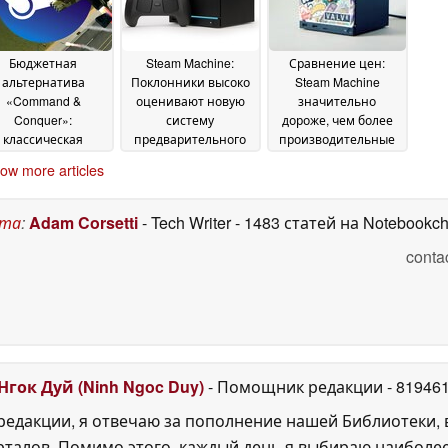
ред PS6
двукратный скачок
02 July 2026
цен на память
29 June
2026
Бюджетная
Steam Machine:
Сравнение цен:
альтернатива
Поклонники высоко
Steam Machine
«Command &
оценивают новую
значительно
Conquer»:
систему
дороже, чем более
классическая
предварительного
производительные
стратегия в
заказа — однако
игровые ПК
23 June
ow more articles
альном времени
одна группа
2026
а 1,20 доллара в
осталась без
Steam
внимания
24 June 2026
23 June 2026
ста
:
Adam Corsetti
- Tech Writer
- 1483 статей на Notebookc
conta
Нгок Дуй (Ninh Ngoc Duy)
- Помощник редакции
- 81946
едакции, я отвечаю за пополнение нашей Библиотеки, 
рталов. Помимо этого, каждый день я выбираю наиболе