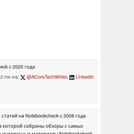
heck
c 2025 года
ct me via:
@ACorsTechWriter
,
LinkedIn
1 статей на Notebookcheck
c 2008 года
в которой собраны обзоры с самых
е интересные материалы Notebookcheck