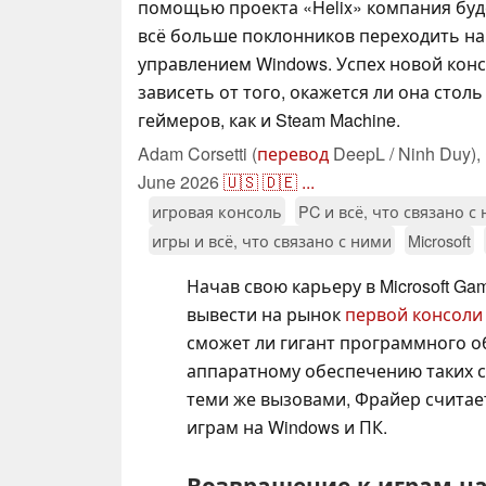
помощью проекта «Helix» компания буд
всё больше поклонников переходить на
управлением Windows. Успех новой кон
зависеть от того, окажется ли она стол
геймеров, как и Steam Machine.
Adam Corsetti (
перевод
DeepL / Ninh Duy),
June 2026
🇺🇸
🇩🇪
...
игровая консоль
PC и всё, что связано с
игры и всё, что связано с ними
Microsoft
Начав свою карьеру в Microsoft Gam
вывести на рынок
первой консоли
сможет ли гигант программного о
аппаратному обеспечению таких со
теми же вызовами, Фрайер считае
играм на Windows и ПК.
Возвращение к играм н