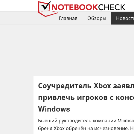
Главная
Обзоры
Новост
Соучредитель Xbox заявля
привлечь игроков с кон
Windows
Бывший руководитель компании Microsoft
бренд Xbox обречён на исчезновение. Н