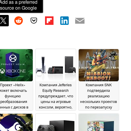
Add as a preferred
source on Google
Проект «Helix»
Компания Jefferies
Компания SNK
может включать
Equity Research
подтвердила
функцию
предупреждает, что
реализацию
преобразования
цены на игровые
нескольких проектов
анных с дисков в
консоли, вероятно,
по перезапуску
ифровой формат,
вновь вырастут,
серии «Metal Slug» в
что даст новой
поскольку во второй
честь 30-летия
27 June
консоли Xbox
половине 2026 года
2026
преимущество
ожидается