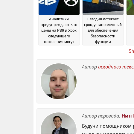
пе
July 2026
Аналитики
Сегодня истекает
предупреждают, что
срок, установленный
цены на PS6 и Xbox
для обеспечения
следующего
безопасности
поколения могут
функции
оказаться выше, чем
«Безопасная
Sh
на Steam Machine
загрузка» (Secure
ре
24
Boot) в Windows
з
June 2026
24
June 2026
Автор
исходного тек
Автор перевода:
Нин 
Будучи помощником р
разных сторонних по