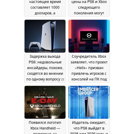
настоящее время
цены на PS6 и Xbox
составляет 1000
следующего
долларов, а
поколения могут
задержка даты
оказаться выше, чем
выпуска может
на Steam Machine
24
привести к
June 2026
дальнейшему
удорожанию
консоли
28 June 2026
Задержка выхода
Соучредитель Xbox
PS6: недовольные
заявляет, что проект
инсайдеры, похоже,
«Helix» призван
сходятся во мнении
привлечь игроков с
по одному вопросу
консолей на ПК под
23
управлением
June 2026
Windows
23 June 2026
Появился логотип
Издатель ожидает,
Xbox Handheld —
что PS6 выйдет в
возможно, за
2028 или 2029 году, и