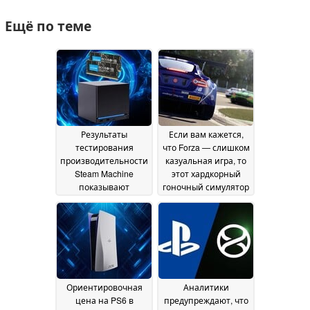
Ещё по теме
Результаты
Если вам кажется,
тестирования
что Forza — слишком
производительности
казуальная игра, то
Steam Machine
этот хардкорный
показывают
гоночный симулятор
снижение
теперь можно
производительности
приобрести в Steam
на 20 % при
всего за 4 доллара
29
отсутствии
June 2026
двухканальной
памяти
01 July 2026
Ориентировочная
Аналитики
цена на PS6 в
предупреждают, что