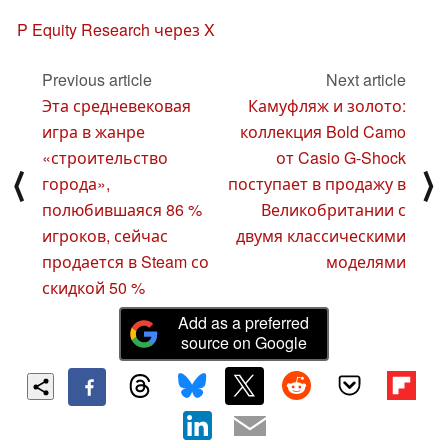
P Equity Research через X
Previous article
Next article
Эта средневековая
Камуфляж и золото:
игра в жанре
коллекция Bold Camo
«строительство
от Casio G-Shock
⟨
⟩
города»,
поступает в продажу в
полюбившаяся 86 %
Великобритании с
игроков, сейчас
двумя классическими
продается в Steam со
моделями
скидкой 50 %
Add as a preferred
source on Google