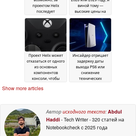
проектом Helix
виной тому —
последует
высокие цены на
портативная
память
19 June 2026
консоль
21 June 2026
Проект Helix может
Инсайдер отрицает
отказаться от одного
задержку даты
из основных
выхода PS6 или
компонентов
снижение
консоли, чтобы
технических
сохранить
характеристик,
Show more articles
доступную цену
называя в качестве
16
фактора медленные
June 2026
продажи PS5
20 May
2026
Автор
исходного текста
:
Abdul
Haddi
- Tech Writer
- 320 статей на
Notebookcheck
c 2025 года