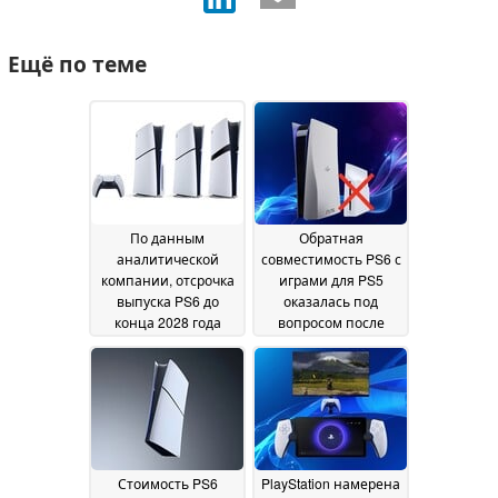
Ещё по теме
По данным
Обратная
аналитической
совместимость PS6 с
компании, отсрочка
играми для PS5
выпуска PS6 до
оказалась под
конца 2028 года
вопросом после
«практически
перехода Sony на
неизбежна»
полностью
03 July
цифровой формат
2026
02
July 2026
Стоимость PS6
PlayStation намерена