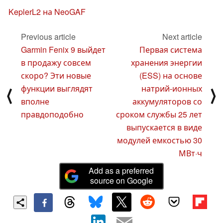
KeplerL2 на NeoGAF
Previous article
Next article
Garmin Fenix 9 выйдет
Первая система
в продажу совсем
хранения энергии
скоро? Эти новые
(ESS) на основе
функции выглядят
натрий-ионных
⟨
⟩
вполне
аккумуляторов со
правдоподобно
сроком службы 25 лет
выпускается в виде
модулей емкостью 30
МВт·ч
Add as a preferred
source on Google