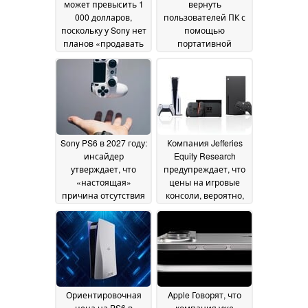
может превысить 1
вернуть
000 долларов,
пользователей ПК с
поскольку у Sony нет
помощью
планов «продавать
портативной
оборудование со
консоли PS6 и
значительными
эксклюзивных игр
30
убытками»
30 June 2026
June 2026
Sony PS6 в 2027 году:
Компания Jefferies
инсайдер
Equity Research
утверждает, что
предупреждает, что
«настоящая»
цены на игровые
причина отсутствия
консоли, вероятно,
задержки с выпуском
вновь вырастут,
PS6 не имеет
поскольку во второй
никакого отношения
половине 2026 года
к ценам на
ожидается
оперативную
двукратный скачок
память
цен на память
29 June 2026
29 June
2026
Ориентировочная
Apple Говорят, что
цена на PS6 в
компания уже