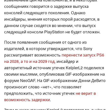
сообщениях говорится о задержке выпуска
консолей следующего поколения. Однако
инсайдеры, мнения которых порой расходятся, в
данном случае сходятся во мнении, что выпуск
следующей консоли PlayStation не будет отложен.
После появления сообщения от одного из
издателей, в котором утверждается, что Sony
рассматривает возможность
перенести запуск PS6
на 2028, а то и на 2029 год
, инсайдер и
авторитетный источник утечек KelplerL2 поделился
своими мыслями, опубликовав GIF-изображение на
форуме NeoGAF. На GIF-изображении Дэнни ДеВито
произносит слово «нет», что позволяет
предположить, что источник утечек
не верит в
возможность задержки
.
Этим высказыванием KeplerL2 повторяет то, о чём в