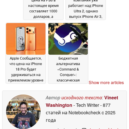
настоящее время
работает над iPhone
составляет 1000
Ultra 2, однако
долларов, а
выпуск iPhone Air 3,
задержка даты
возможно, будет
выпуска может
отменен
25 June 2026
привести к
дальнейшему
удорожанию
консоли
28 June 2026
Apple Сообщается,
Бюджетная
что цена на iPhone
альтернатива
18 Pro будет
«Command &
удерживаться на
Conquer»:
приемлемом уровне
классическая
Show more articles
благодаря активным
стратегия в
мерам по
реальном времени
сокращению затрат
за 1,20 доллара в
Автор
исходного текста
:
Vineet
Steam
25 June 2026
24 June 2026
Washington
- Tech Writer
- 877
статей на Notebookcheck
c 2025
года