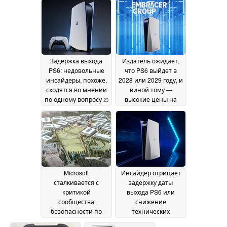
эксклюзивных игр
выпуска может
30
привести к
June 2026
дальнейшему
удорожанию
консоли
28 June 2026
Задержка выхода
Издатель ожидает,
PS6: недовольные
что PS6 выйдет в
инсайдеры, похоже,
2028 или 2029 году, и
сходятся во мнении
виной тому —
по одному вопросу
высокие цены на
23
память
June 2026
19 June 2026
Microsoft
Инсайдер отрицает
сталкивается с
задержку даты
критикой
выхода PS6 или
сообщества
снижение
безопасности по
технических
поводу Nightmare
характеристик,