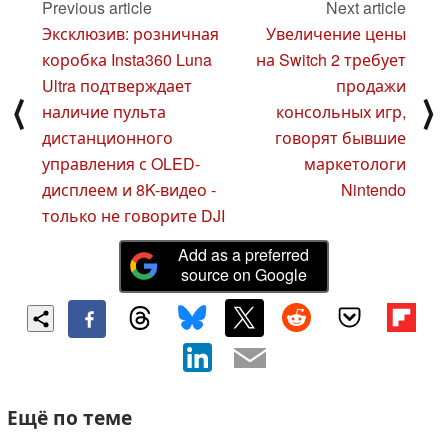
Previous article
Next article
Эксклюзив: розничная
Увеличение цены
коробка Insta360 Luna
на Switch 2 требует
Ultra подтверждает
продажи
⟨
⟩
наличие пульта
консольных игр,
дистанционного
говорят бывшие
управления с OLED-
маркетологи
дисплеем и 8K-видео -
Nintendo
только не говорите DJI
Add as a preferred
source on Google
Ещё по теме