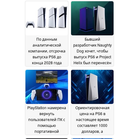
По данным
Бывший
аналитической
разработчик Naughty
компании, отсрочка
Dog хочет, чтобы
выпуска PS6 до
выпуск PS6 и Project
конца 2028 года
Helix был перенесён
«практически
на 2030 год и далее
неизбежна»
03 July
30 June 2026
2026
PlayStation намерена
Ориентировочная
вернуть
цена на PS6 в
пользователей ПК с
настоящее время
помощью
составляет 1000
портативной
долларов, а
консоли PS6 и
задержка даты