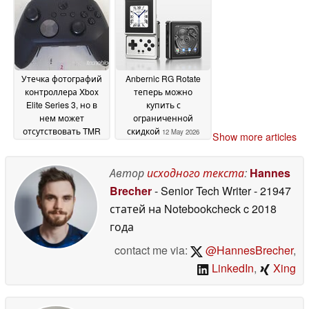
Eclipse
называя в качестве
30 May 2026
фактора медленные
продажи PS5
20 May
2026
Утечка фотографий
Anbernic RG Rotate
контроллера Xbox
теперь можно
Elite Series 3, но в
купить с
нем может
ограниченной
отсутствовать TMR
скидкой
12 May 2026
Show more articles
для борьбы с
дрейфом стиков
15
Автор
исходного текста
:
Hannes
May 2026
Brecher
- Senior Tech Writer
- 21947
статей на Notebookcheck
c 2018
года
contact me via:
@HannesBrecher
,
LinkedIn
,
Xing