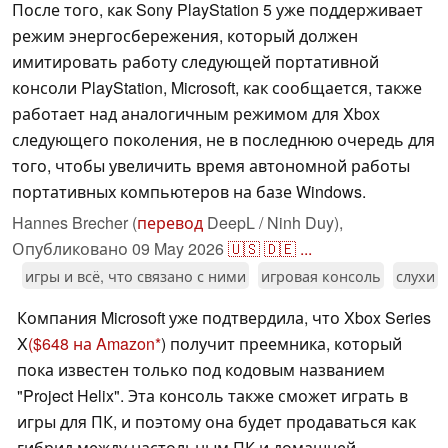
После того, как Sony PlayStation 5 уже поддерживает
режим энергосбережения, который должен
имитировать работу следующей портативной
консоли PlayStation, Microsoft, как сообщается, также
работает над аналогичным режимом для Xbox
следующего поколения, не в последнюю очередь для
того, чтобы увеличить время автономной работы
портативных компьютеров на базе Windows.
Hannes Brecher (
перевод
DeepL / Ninh Duy),
Опубликовано
09 May 2026
🇺🇸
🇩🇪
...
игры и всё, что связано с ними
игровая консоль
слухи
Компания Microsoft уже подтвердила, что Xbox Series
X
($648 на Amazon
) получит преемника, который
пока известен только под кодовым названием
"Project Helix". Эта консоль также сможет играть в
игры для ПК, и поэтому она будет продаваться как
гибрид между настольным ПК и домашней