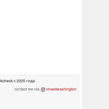
okcheck
c 2025 года
contact me via:
vineetwashington