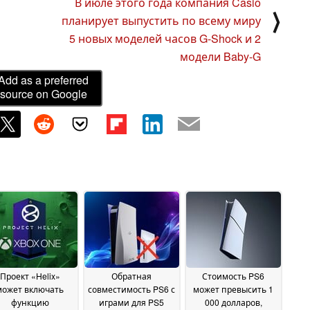
В июле этого года компания Casio
⟩
планирует выпустить по всему миру
5 новых моделей часов G-Shock и 2
модели Baby-G
Add as a preferred
source on Google
Проект «Helix»
Обратная
Стоимость PS6
может включать
совместимость PS6 с
может превысить 1
функцию
играми для PS5
000 долларов,