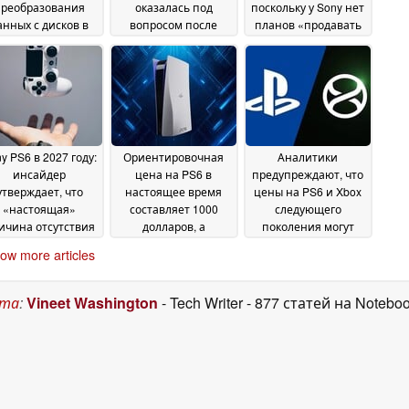
преобразования
оказалась под
поскольку у Sony нет
анных с дисков в
вопросом после
планов «продавать
ифровой формат,
перехода Sony на
оборудование со
что даст новой
полностью
значительными
консоли Xbox
цифровой формат
убытками»
02
30 June 2026
преимущество
July 2026
ред PS6
02 July 2026
y PS6 в 2027 году:
Ориентировочная
Аналитики
инсайдер
цена на PS6 в
предупреждают, что
утверждает, что
настоящее время
цены на PS6 и Xbox
«настоящая»
составляет 1000
следующего
ичина отсутствия
долларов, а
поколения могут
ержки с выпуском
задержка даты
оказаться выше, чем
ow more articles
PS6 не имеет
выпуска может
на Steam Machine
24
какого отношения
привести к
June 2026
к ценам на
дальнейшему
ста
:
Vineet Washington
- Tech Writer
- 877 статей на Notebo
оперативную
удорожанию
амять
консоли
29 June 2026
28 June 2026