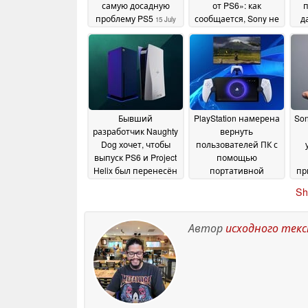
самую досадную
от PS6»: как
проблему PS5
сообщается, Sony не
д
15 July
поставила
ц
2026
разработчиков в
известность о
прекращении
выпуска физических
пе
игр
03 July 2026
Бывший
PlayStation намерена
Son
разработчик Naughty
вернуть
Dog хочет, чтобы
пользователей ПК с
выпуск PS6 и Project
помощью
Helix был перенесён
портативной
пр
на 2030 год и далее
консоли PS6 и
зад
Sh
эксклюзивных игр
30 June 2026
30
ни
June 2026
Автор
исходного тек
п