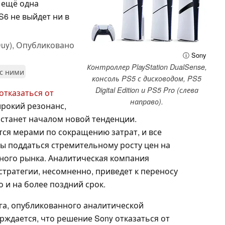
 ещё одна
S6 не выйдет ни в
uy),
Опубликовано
ⓘ Sony
Контроллер PlayStation DualSense,
 с ними
консоль PS5 с дисководом, PS5
Digital Edition и PS5 Pro (слева
отказаться от
направо).
рокий резонанс,
о станет началом новой тенденции.
тся мерами по сокращению затрат, и все
ы поддаться стремительному росту цен на
ного рынка. Аналитическая компания
стратегии, несомненно, приведет к переносу
о и на более поздний срок.
га, опубликованного аналитической
рждается, что решение Sony отказаться от