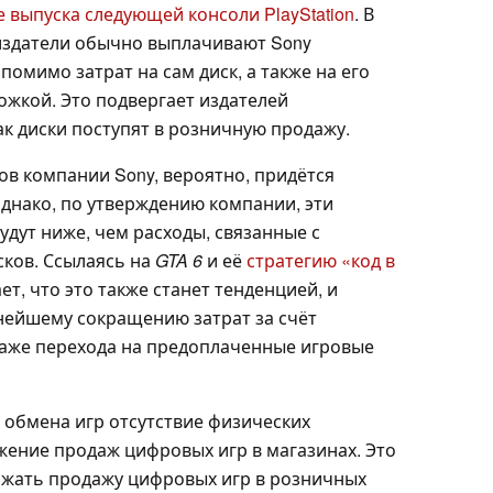
е выпуска следующей консоли PlayStation
. В
 издатели обычно выплачивают Sony
помимо затрат на сам диск, а также на его
ожкой. Это подвергает издателей
ак диски поступят в розничную продажу.
ков компании Sony, вероятно, придётся
однако, по утверждению компании, эти
удут ниже, чем расходы, связанные с
ков. Ссылаясь на
GTA 6
и её
стратегию «код в
ет, что это также станет тенденцией, и
ьнейшему сокращению затрат за счёт
даже перехода на предоплаченные игровые
 обмена игр отсутствие физических
жение продаж цифровых игр в магазинах. Это
лжать продажу цифровых игр в розничных