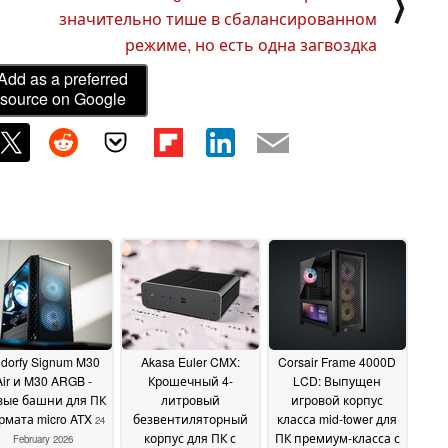
⟩
значительно тише в сбалансированном
режиме, но есть одна загвоздка
Add as a preferred
source on Google
dorfy Signum M30
Akasa Euler CMX:
Corsair Frame 4000D
Air и M30 ARGB -
Крошечный 4-
LCD: Выпущен
вые башни для ПК
литровый
игровой корпус
рмата micro ATX
безвентиляторный
класса mid-tower для
24
корпус для ПК с
ПК премиум-класса с
February 2026