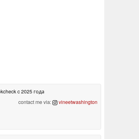
okcheck
c 2025 года
contact me via:
vineetwashington