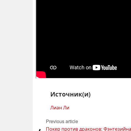
Источник(и)
Лиан Ли
Previous article
Покер против драконов: Фэнтезийн