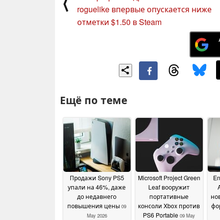
⟨
roguelike впервые опускается ниже
отметки $1.50 в Steam
Ещё по теме
Продажи Sony PS5
Microsoft Project Green
En
упали на 46%, даже
Leaf вооружит
до недавнего
портативные
но
повышения цены
консоли Xbox против
фо
09
PS6 Portable
May 2026
09 May