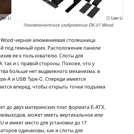
ian Li
ⓘ Lian Li
Покомпонентное изображение DK-07 Wood.
7 Wood черная алюминиевая столешница
ой под темный орех. Расположение панели
изив ее к пользователю. Слоты для
, так и с правой стороны. Похоже, что у
ства больше нет выдвижного механизма, в
e-A и USB Type-C. Спереди имеется
ается вперед, чтобы открыть точки подъема
ет до двух материнских плат формата E-ATX,
ов/выходов, может иметь вертикальное или
 и имеет место для установки до 17
аторов одинаковы, как и слоты для