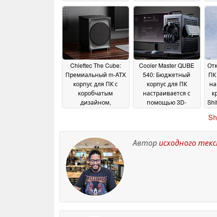
2026
Chieftec The Cube:
Cooler Master QUBE
Отк
Премиальный m-ATX
540: Бюджетный
ПК
корпус для ПК с
корпус для ПК
на
коробчатым
настраивается с
к
дизайном,
помощью 3D-
Shi
вдохновленным
принтера
12 November
Sh
аудиоколонками
24
2025
November 2025
Автор
исходного тек