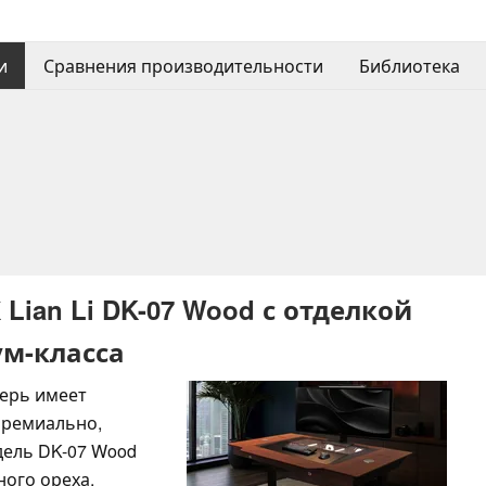
и
Сравнения производительности
Библиотека
ian Li DK-07 Wood с отделкой
ум-класса
ерь имеет
премиально,
дель DK-07 Wood
ного ореха,