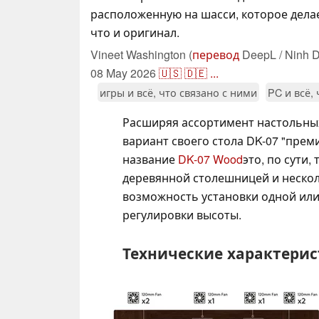
расположенную на шасси, которое делае
что и оригинал.
Vineet Washington (
перевод
DeepL / Ninh D
08 May 2026
🇺🇸
🇩🇪
...
игры и всё, что связано с ними
PC и всё,
Расширяя ассортимент настольных
вариант своего стола DK-07 "прем
название
DK-07 Wood
это, по сути,
деревянной столешницей и неско
возможность установки одной или 
регулировки высоты.
Технические характерист