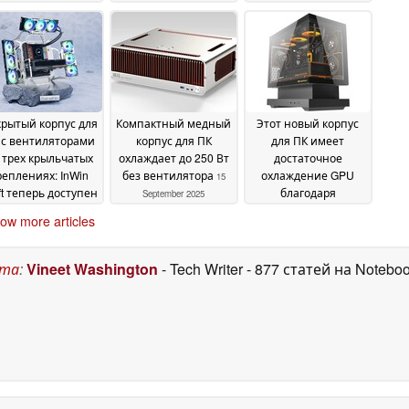
поддержкой
14,5-дюймовым
процессоров Intel
сенсорным
Core Ultra 200
дисплеем
21
11 December
February 2026
2025
рытый корпус для
Компактный медный
Этот новый корпус
 с вентиляторами
корпус для ПК
для ПК имеет
 трех крыльчатых
охлаждает до 250 Вт
достаточное
реплениях: InWin
без вентилятора
охлаждение GPU
15
ft теперь доступен
благодаря
September 2025
плавающей
23 October 2025
ow more articles
конструкции
12
September 2025
ста
:
Vineet Washington
- Tech Writer
- 877 статей на Notebo