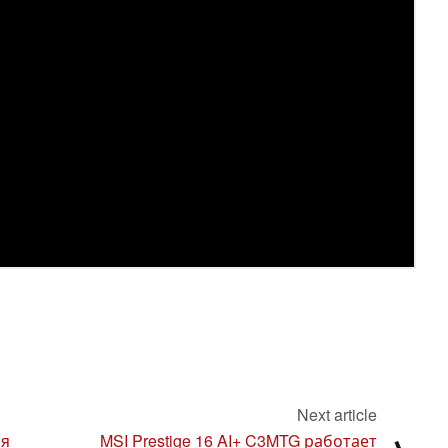
Next article
ая
MSI Prestige 16 AI+ C3MTG работает