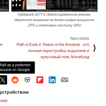
Cyberpunk 2077 в сбалансированном режиме.
Обратите внимание на более низкую мощность
CPU и тактовую частоту GPU
Next article
ая
Path of Exile 2: Return of the Ancients - это
⟩
полная перестройка эндшпиля и
культовый пояс Магеблад
Add as a preferred
source on Google
 устройством
ерия
)