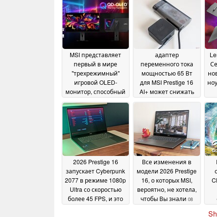
MSI представляет
адаптер
Le
первый в мире
переменного тока
С
"трехрежимный"
мощностью 65 Вт
но
игровой OLED-
для MSI Prestige 16
ноу
монитор, способный
AI+ может снижать
работать с частотой
скорость зарядки
10
до 4K 360 Гц
п
30 May
May 2026
2026
2026 Prestige 16
Все изменения в
запускает Cyberpunk
модели 2026 Prestige
2077 в режиме 1080p
16, о которых MSI,
C
Ultra со скоростью
вероятно, не хотела,
более 45 FPS, и это
чтобы Вы знали
08
даже не игровой
з
May 2026
Sh
ноутбук