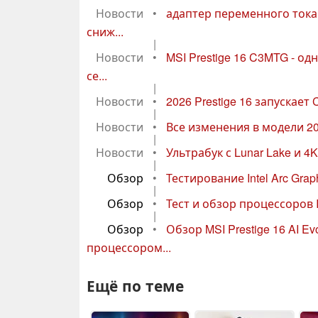
Новости
•
адаптер переменного тока 
сниж...
|
Новости
•
MSI Prestige 16 C3MTG - о
се...
|
Новости
•
2026 Prestige 16 запускает 
|
Новости
•
Все изменения в модели 2026
|
Новости
•
Ультрабук с Lunar Lake и 4K
|
Обзор
•
Тестирование Intel Arc Grap
|
Обзор
•
Тест и обзор процессоров In
|
Обзор
•
Обзор MSI Prestige 16 AI 
процессором...
Ещё по теме