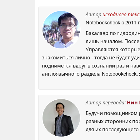
08 May 2026
Автор
исходного тек
Notebookcheck
c 2011 
Бакалавр по гидродин
лишь началом. После 
Управляются которые,
знакомиться лично - тогда не будет у
поднимется вдруг в сознании раз и нав
англоязычного раздела Notebookcheck,
Автор перевода:
Нин 
Будучи помощником р
разных сторонних по
для их последующего 