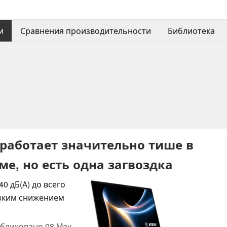
и
Сравнения производительности
Библиотека
G работает значительно тише в
е, но есть одна загвоздка
0 дБ(А) до всего
резким снижением
бликовано
08 May