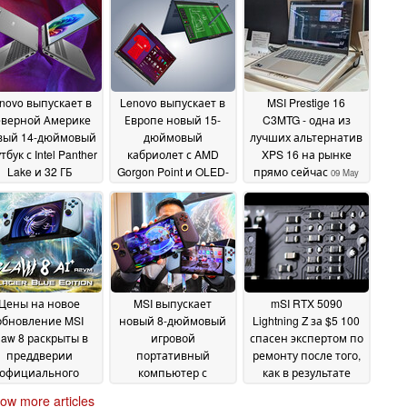
novo выпускает в
Lenovo выпускает в
MSI Prestige 16
еверной Америке
Европе новый 15-
C3MTG - одна из
вый 14-дюймовый
дюймовый
лучших альтернатив
тбук с Intel Panther
кабриолет с AMD
XPS 16 на рынке
Lake и 32 ГБ
Gorgon Point и OLED-
прямо сейчас
09 May
оперативной
дисплеем с
2026
амяти
разрешением 1,100
09 May 2026
нит
09 May 2026
Цены на новое
MSI выпускает
mSI RTX 5090
обновление MSI
новый 8-дюймовый
Lightning Z за $5 100
law 8 раскрыты в
игровой
спасен экспертом по
преддверии
портативный
ремонту после того,
официального
компьютер с
как в результате
апуска
дисплеем Intel Arc G3
пайки DIY паяльник
30 April 2026
ow more articles
Extreme и частотой
перестал