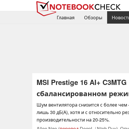
Главная
Обзоры
Новост
MSI Prestige 16 AI+ C3MT
сбалансированном режим
Шум вентилятора снизится с более чем 4
лишь 30 дБ(А), хотя и с относительно 
производительности на 20-25%.
Allen Ngo (
перевод
DeepL / Ninh Duy),
Опу