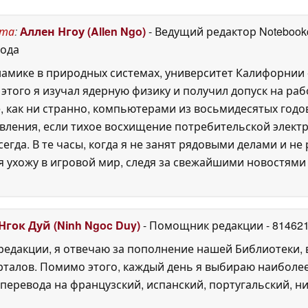
120 Гц по цене
загружаться
29 April
€1,599
30 April 2026
2026
ста
:
Аллен Нгоу (Allen Ngo)
- Ведущий редактор Noteboo
года
амике в природных системах, университет Калифорнии -
этого я изучал ядерную физику и получил допуск на раб
 как ни странно, компьютерами из восьмидесятых годов
дивления, если тихое восхищение потребительской элект
сегда. В те часы, когда я не занят рядовыми делами и н
 я ухожу в игровой мир, следя за свежайшими новостям
Нгок Дуй (Ninh Ngoc Duy)
- Помощник редакции
- 81462
едакции, я отвечаю за пополнение нашей Библиотеки, 
рталов. Помимо этого, каждый день я выбираю наиболе
перевода на французский, испанский, португальский, ни