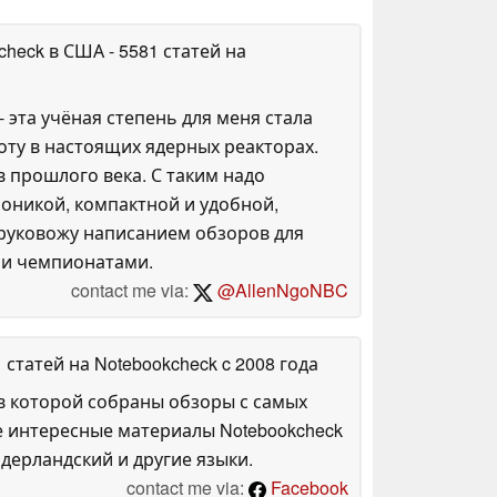
kcheck в США
- 5581 статей на
 эта учёная степень для меня стала
оту в настоящих ядерных реакторах.
 прошлого века. С таким надо
роникой, компактной и удобной,
е руковожу написанием обзоров для
и и чемпионатами.
contact me via:
@AllenNgoNBC
1 статей на Notebookcheck
c 2008 года
в которой собраны обзоры с самых
е интересные материалы Notebookcheck
дерландский и другие языки.
contact me via:
Facebook