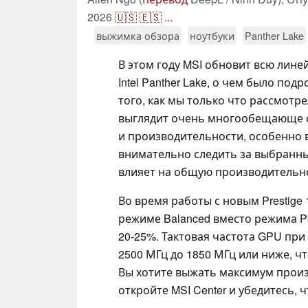
2026
🇺🇸
🇪🇸
...
выжимка обзора
ноутбуки
Panther Lake
В этом году MSI обновит всю линей
Intel Panther Lake, о чем было по
того, как мы только что рассмотр
выглядит очень многообещающе 
и производительности, особенно в
внимательно следить за выбранны
влияет на общую производительн
Во время работы с новым Prestige
режиме Balanced вместо режима P
20-25%. Тактовая частота GPU при
2500 МГц до 1850 МГц или ниже, чт
Вы хотите выжать максимум произв
откройте MSI Center и убедитесь, 