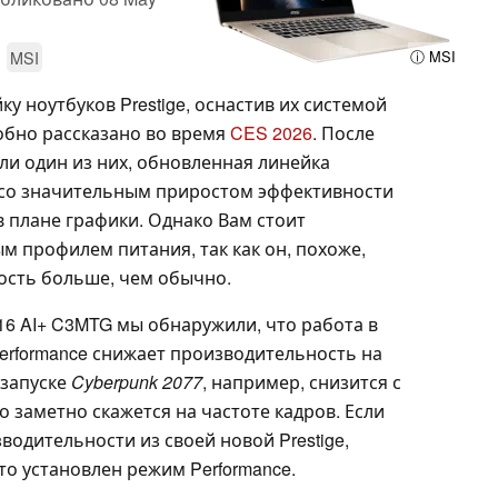
MSI
ⓘ MSI
ку ноутбуков Prestige, оснастив их системой
дробно рассказано во время
CES 2026
. После
ели один из них, обновленная линейка
со значительным приростом эффективности
 плане графики. Однако Вам стоит
м профилем питания, так как он, похоже,
ость больше, чем обычно.
 16 AI+ C3MTG мы обнаружили, что работа в
erformance снижает производительность на
 запуске
Cyberpunk 2077
, например, снизится с
о заметно скажется на частоте кадров. Если
одительности из своей новой Prestige,
что установлен режим Performance.