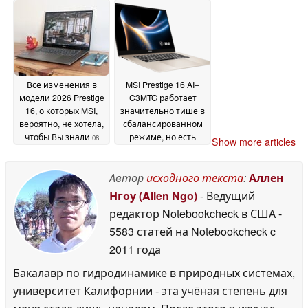
Все изменения в
MSI Prestige 16 AI+
модели 2026 Prestige
C3MTG работает
16, о которых MSI,
значительно тише в
вероятно, не хотела,
сбалансированном
чтобы Вы знали
режиме, но есть
08
Show more articles
одна загвоздка
May 2026
08 May
2026
Автор
исходного текста
:
Аллен
Нгоу (Allen Ngo)
- Ведущий
редактор Notebookcheck в США
-
5583 статей на Notebookcheck
c
2011 года
Бакалавр по гидродинамике в природных системах,
университет Калифорнии - эта учёная степень для