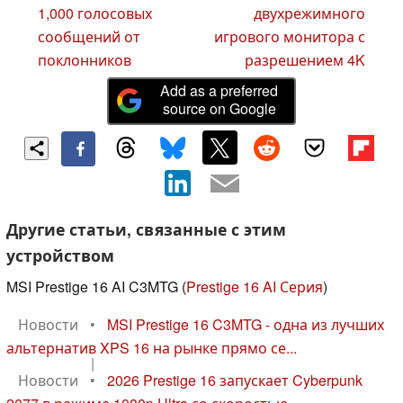
1,000 голосовых
двухрежимного
сообщений от
игрового монитора с
поклонников
разрешением 4K
Add as a preferred
source on Google
Другие статьи, связанные с этим
устройством
MSI Prestige 16 AI C3MTG (
Prestige 16 AI Серия
)
Новости
•
MSI Prestige 16 C3MTG - одна из лучших
альтернатив XPS 16 на рынке прямо се...
|
Новости
•
2026 Prestige 16 запускает Cyberpunk