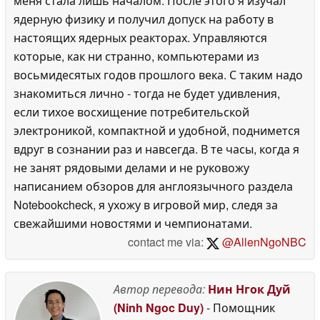
меня стала лишь началом. После этого я изучал
ядерную физику и получил допуск на работу в
настоящих ядерных реакторах. Управляются
которые, как ни странно, компьютерами из
восьмидесятых годов прошлого века. С таким надо
знакомиться лично - тогда не будет удивления,
если тихое восхищение потребительской
электроникой, компактной и удобной, поднимется
вдруг в сознании раз и навсегда. В те часы, когда я
не занят рядовыми делами и не руковожу
написанием обзоров для англоязычного раздела
Notebookcheck, я ухожу в игровой мир, следя за
свежайшими новостями и чемпионатами.
contact me via:
@AllenNgoNBC
Автор перевода:
Нин Нгок Дуй
(Ninh Ngoc Duy)
- Помощник