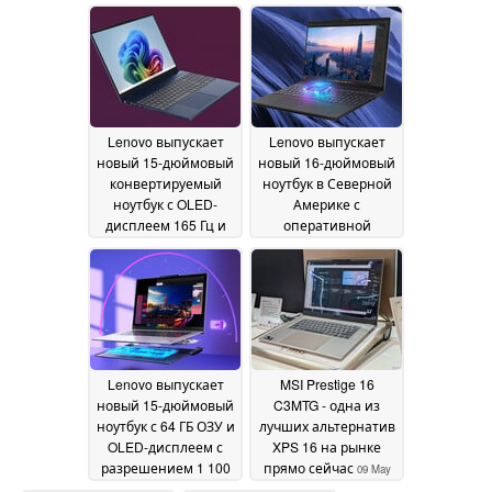
32 ГБ ОЗУ
14 May 2026
Lenovo выпускает
Lenovo выпускает
новый 15-дюймовый
новый 16-дюймовый
конвертируемый
ноутбук в Северной
ноутбук с OLED-
Америке с
дисплеем 165 Гц и
оперативной
батареей 84 Втч
памятью LPCAMM2 и
13
Intel Panther Lake
May 2026
13
May 2026
Lenovo выпускает
MSI Prestige 16
новый 15-дюймовый
C3MTG - одна из
ноутбук с 64 ГБ ОЗУ и
лучших альтернатив
OLED-дисплеем с
XPS 16 на рынке
разрешением 1 100
прямо сейчас
09 May
нит
13 May 2026
2026