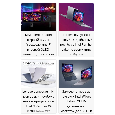
MSI представляет
Lenovo выпускает
первый в мире
новый 15-дюймовый
"трехрежимный"
ноутбук с Intel Panther
игровой OLED-
Lake по всему миру
монитор, способный
14 May 2026
работать с частотой
до 4K 360 Гц
30 May
2026
Lenovo выпускает 14-
Замечены первые
дюймовый ноутбук с
ноутбуки Intel Wildcat
новым процессором
Lake с OLED-
Intel Core Ultra X9
дисплеями с
378H
частотой до 165 Гц и
14 May 2026