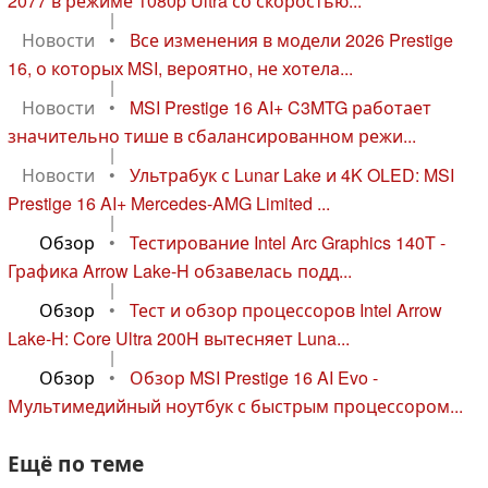
2077 в режиме 1080p Ultra со скоростью...
|
Новости
•
Все изменения в модели 2026 Prestige
16, о которых MSI, вероятно, не хотела...
|
Новости
•
MSI Prestige 16 AI+ C3MTG работает
значительно тише в сбалансированном режи...
|
Новости
•
Ультрабук с Lunar Lake и 4K OLED: MSI
Prestige 16 AI+ Mercedes-AMG Limited ...
|
Обзор
•
Тестирование Intel Arc Graphics 140T -
Графика Arrow Lake-H обзавелась подд...
|
Обзор
•
Тест и обзор процессоров Intel Arrow
Lake-H: Core Ultra 200H вытесняет Luna...
|
Обзор
•
Обзор MSI Prestige 16 AI Evo -
Мультимедийный ноутбук с быстрым процессором...
Ещё по теме