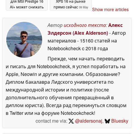
для MSI Prestige 16
XPS 16 на рынке
AI+ может снижать
прямо сейчас
09 May
Show more articles
скорость зарядки
10
2026
May 2026
Автор
исходного текста
:
Алекс
Элдерсон (Alex Alderson)
- Автор
материалов
- 15160 статей на
Notebookcheck
c 2018 года
Прежде, чем начать переводить
и писать для Notebookcheck, я успел поработать на
Apple, Neowin и другие компании. Образование?
Диплом бакалавра Лидского университета по
международной истории и политике (после
дополнительного обучения превращённый в
диплом юриста). Всегда рад перекинуться словцом
в Twitter или на форуме Notebookcheck!
contact me via:
@aldersonaj
,
Bluesky