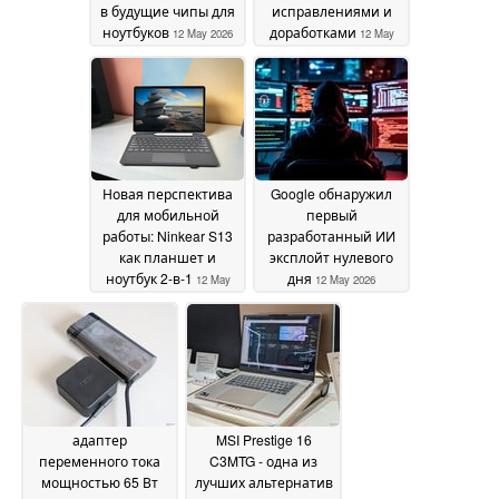
в будущие чипы для
исправлениями и
ноутбуков
доработками
12 May 2026
12 May
2026
Новая перспектива
Google обнаружил
для мобильной
первый
работы: Ninkear S13
разработанный ИИ
как планшет и
эксплойт нулевого
ноутбук 2-в-1
дня
12 May
12 May 2026
2026
адаптер
MSI Prestige 16
переменного тока
C3MTG - одна из
мощностью 65 Вт
лучших альтернатив