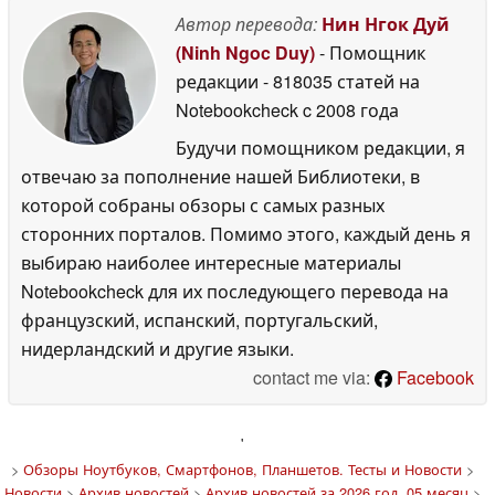
Автор перевода:
Нин Нгок Дуй
(Ninh Ngoc Duy)
- Помощник
редакции
- 818035 статей на
Notebookcheck
c 2008 года
Будучи помощником редакции, я
отвечаю за пополнение нашей Библиотеки, в
которой собраны обзоры с самых разных
сторонних порталов. Помимо этого, каждый день я
выбираю наиболее интересные материалы
Notebookcheck для их последующего перевода на
французский, испанский, португальский,
нидерландский и другие языки.
contact me via:
Facebook
'
>
Обзоры Ноутбуков, Смартфонов, Планшетов. Тесты и Новости
>
Новости
>
Архив новостей
>
Архив новостей за 2026 год, 05 месяц
>