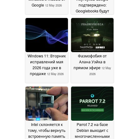
Google
подтверждено:
12 May 2026
Googlebooks будут
выпущены этой
осенью
12 May 2026
Windows 11: Вторник
Фазмофобия от
исправлений мая
Алана Уэйка в
2026 года уже в
прямом эфире
12 May
продаже
12 May 2026
2026
Intel склоняется к
Parrot 7.2 на базе
тому, чтобы вернуть
Debian выходит с
встроенную память
многочисленными