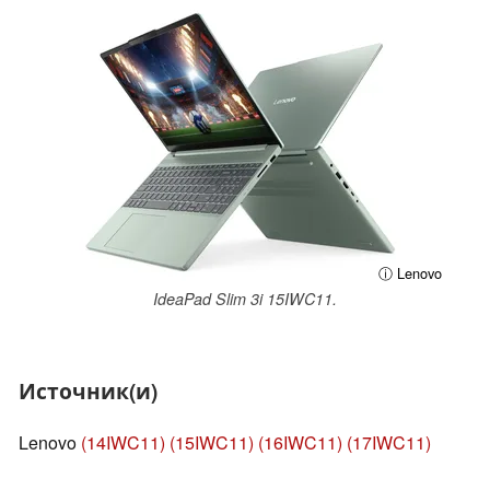
ⓘ Lenovo
IdeaPad Slim 3i 15IWC11.
Источник(и)
Lenovo
(14IWC11)
(15IWC11)
(16IWC11)
(17IWC11)