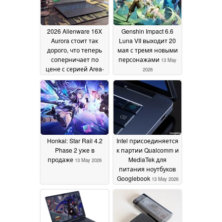
2026 Alienware 16X
Genshin Impact 6.6
Aurora стоит так
Luna VII выходит 20
дорого, что теперь
мая с тремя новыми
соперничает по
персонажами
13 May
цене с серией Area-
2026
51
14 May 2026
Honkai: Star Rail 4.2
Intel присоединяется
Phase 2 уже в
к партии Qualcomm и
продаже
MediaTek для
13 May 2026
питания ноутбуков
Googlebook
13 May 2026