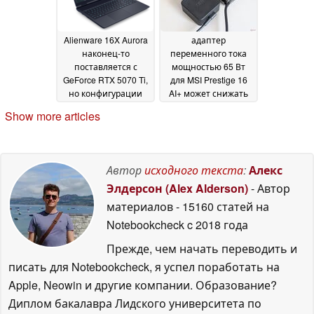
Alienware 16X Aurora
адаптер
наконец-то
переменного тока
поставляется с
мощностью 65 Вт
GeForce RTX 5070 Ti,
для MSI Prestige 16
но конфигурации
AI+ может снижать
могут вызвать
скорость зарядки
10
Show more articles
недовольство
13 May
May 2026
2026
Автор
исходного текста
:
Алекс
Элдерсон (Alex Alderson)
- Автор
материалов
- 15160 статей на
Notebookcheck
c 2018 года
Прежде, чем начать переводить и
писать для Notebookcheck, я успел поработать на
Apple, Neowin и другие компании. Образование?
Диплом бакалавра Лидского университета по