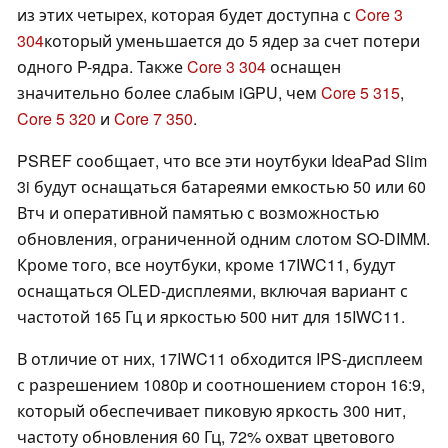
из этих четырех, которая будет доступна с
Core 3
304
который уменьшается до 5 ядер за счет потери
одного P-ядра. Также
Core 3 304
оснащен
значительно более слабым iGPU, чем
Core 5 315
,
Core 5 320
и
Core 7 350
.
PSREF сообщает, что все эти ноутбуки IdeaPad Slim
3i будут оснащаться батареями емкостью 50 или 60
Втч и оперативной памятью с возможностью
обновления, ограниченной одним слотом SO-DIMM.
Кроме того, все ноутбуки, кроме 17IWC11, будут
оснащаться OLED-дисплеями, включая вариант с
частотой 165 Гц и яркостью 500 нит для 15IWC11.
В отличие от них, 17IWC11 обходится IPS-дисплеем
с разрешением 1080p и соотношением сторон 16:9,
который обеспечивает пиковую яркость 300 нит,
частоту обновления 60 Гц, 72% охват цветового