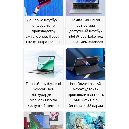
Дешевые ноутбуки
Компания Chuwi
от фабрик по
выпустила
производству
доступный ноутбук
смартфонов: Проект
Intel Wildcat Lake под
Firefly направлен на
названием MacBook
то, чтобы сделать
Neo
18 May 2026
Wildcat Lake более
доступным
19 May 2026
Первый ноутбук Intel
Intel Razor Lake-AX
Wildcat Lake
может удвоить
конкурирует с
производительность
MacBook Neo по
AMD Strix Halo
доступной цене
благодаря 32 ядрам
18
Xe3
May 2026
14 May 2026