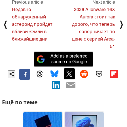
Previous article
Next article
Недавно
2026 Alienware 16X
обнаруженный
Aurora стоит так
⟨
⟩
астероид пройдет
дорого, что теперь
вблизи Земли в
соперничает по
ближайшие дни
цене с серией Area-
51
Add as a preferred
source on Google
Ещё по теме