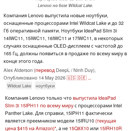
Lenovo на базе Wildcat Lake.
Компания Lenovo выпустила новые ноутбуки,
оснащенные процессорами Intel Wildcat Lake и до 32
Гб оперативной памяти. Ноутбуки IdeaPad Slim 3i
14IWC11, 15IWC11, 16IWC11 и 17IWC11, в некоторых
случаях оснащенные OLED-дисплеем с частотой до
165 Гц, должны появиться в продаже по всему миру в
конце этого года.
Alex Alderson (
перевод
DeepL / Ninh Duy),
Опубликовано
14 May 2026
🇺🇸
🇩🇪
...
Wildcat Lake
ноутбуки
Компания Lenovo только что
выпустила IdeaPad
Slim 3i 15IPH11 по всему миру
с процессорами Intel
Panther Lake. Для справки, 15IPH11 фактически
является преемником модели 15IRU10
(текущая
цена $415 на Amazon)
, а не
15Q8X10
или
15IRH10R