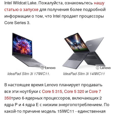
Intel Wildcat Lake. Пожалуйста, ознакомьтесь
нашу
статью о запуске
для получения более подробной
информации о том, что Intel продает процессоры
Core Series 3.
ⓘ Lenovo
ⓘ Lenovo
IdeaPad Slim 3i 17IWC11.
IdeaPad Slim 3i 14IWC11
В настоящее время Lenovo планирует продавать
все эти ноутбуки с
Core 5 315
,
Core 5 320
и
Core 7
350
трио 6-ядерных процессоров, включающих 2
ядра P и 4 ядра E с низким энергопотреблением. По
какой-то причине модель 15IWC11 - единственная