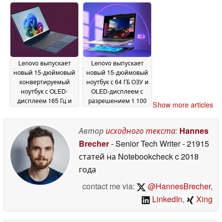
32 ГБ ОЗУ
14 May 2026
Lenovo выпускает
Lenovo выпускает
новый 15-дюймовый
новый 15-дюймовый
конвертируемый
ноутбук с 64 ГБ ОЗУ и
ноутбук с OLED-
OLED-дисплеем с
дисплеем 165 Гц и
разрешением 1 100
Show more articles
батареей 84 Втч
нит
13
13 May 2026
May 2026
Автор
исходного текста
:
Hannes
Brecher
- Senior Tech Writer
- 21915
статей на Notebookcheck
c 2018
года
contact me via:
@HannesBrecher
,
LinkedIn
,
Xing