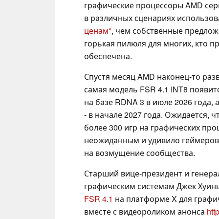
графические процессоры AMD сер
в различных сценариях использов
ценам
, чем собственные предлож
горькая пилюля для многих, кто п
обеспечена.
Спустя месяц AMD наконец-то разв
самая модель FSR 4.1 INT8 появит
на базе RDNA 3 в июле 2026 года, 
- в начале 2027 года. Ожидается, 
более 300 игр на графических пр
неожиданным и удивило геймеров,
на возмущение сообщества.
Старший вице-президент и генер
графическим системам Джек Хуинь 
FSR 4.1
на платформе X для графи
вместе с видеороликом анонса
htt