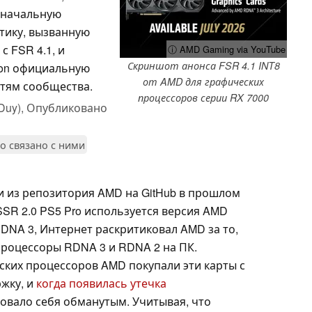
оначальную
итику, вызванную
с FSR 4.1, и
ⓘ AMD Gaming via YouTube
Скриншот анонса FSR 4.1 INT8
eon официальную
от AMD для графических
тям сообщества.
процессоров серии RX 7000
Duy),
Опубликовано
то связано с ними
 из репозитория AMD на GitHub в прошлом
PSSR 2.0 PS5 Pro используется версия AMD
RDNA 3, Интернет раскритиковал AMD за то,
процессоры RDNA 3 и RDNA 2 на ПК.
ких процессоров AMD покупали эти карты с
жку, и
когда появилась утечка
овало себя обманутым. Учитывая, что