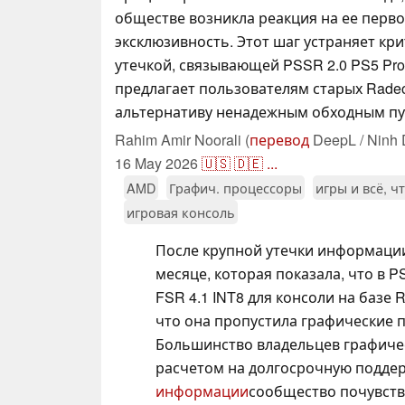
обществе возникла реакция на ее перв
эксклюзивность. Этот шаг устраняет кр
утечкой, связывающей PSSR 2.0 PS5 Pro 
предлагает пользователям старых Rad
альтернативу ненадежным обходным пу
Rahim Amir Noorali (
перевод
DeepL / Ninh 
16 May 2026
🇺🇸
🇩🇪
...
AMD
Графич. процессоры
игры и всё, ч
игровая консоль
После крупной утечки информации
месяце, которая показала, что в 
FSR 4.1 INT8 для консоли на базе 
что она пропустила графические 
Большинство владельцев графичес
расчетом на долгосрочную поддер
информации
сообщество почувств