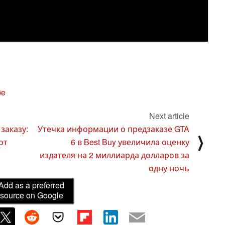
be
Next article
заказу:
Утечка информации о предзаказе GTA
⟩
от
6 в Best Buy увеличила оценку
издателя на 2 миллиарда долларов за
одну ночь
Add as a preferred
source on Google