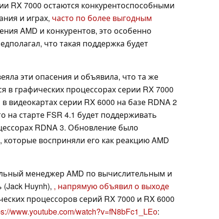
ии RX 7000 остаются конкурентоспособными
ания и играх,
часто по более выгодным
ения AMD и конкурентов, это особенно
редполагал, что такая поддержка будет
еяла эти опасения и объявила, что та же
ся в графических процессорах серии RX 7000
а в видеокартах серии RX 6000 на базе RDNA 2
что на старте FSR 4.1 будет поддерживать
оцессорах RDNA 3. Обновление было
 которые восприняли его как реакцию AMD
альный менеджер AMD по вычислительным и
(Jack Huynh),
, напрямую объявил о выходе
ческих процессоров серий RX 7000 и RX 6000
ps://www.youtube.com/watch?v=fN8bFc1_LEo
: