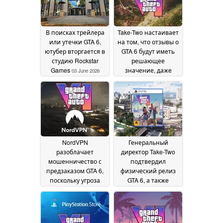
В поисках трейлера
Take-Two настаивает
или утечки GTA 6,
на том, что отзывы о
ютубер вторгается в
GTA 6 будут иметь
студию Rockstar
решающее
Games
значение, даже
03 June 2026
когда Rockstar
опасается утечек
29
May 2026
NordVPN
Генеральный
разоблачает
директор Take-Two
мошенничество с
подтвердил
предзаказом GTA 6,
физический релиз
поскольку угроза
GTA 6, а также
вредоносного ПО
коллекционное
возрастает перед
издание, по слухам
датой релиза
27 May
23 May 2026
2026