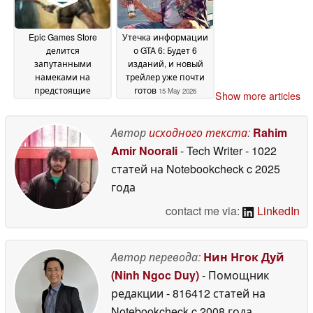
Epic Games Store
Утечка информации
делится
о GTA 6: Будет 6
запутанными
изданий, и новый
намеками на
трейлер уже почти
предстоящие
готов
15 May 2026
Show more articles
таинственные
бесплатные игры
16
Автор
исходного текста
:
Rahim
May 2026
Amir Noorali
- Tech Writer
- 1022
статей на Notebookcheck
c 2025
года
contact me via:
LinkedIn
Автор перевода:
Нин Нгок Дуй
(Ninh Ngoc Duy)
- Помощник
редакции
- 816412 статей на
Notebookcheck
c 2008 года