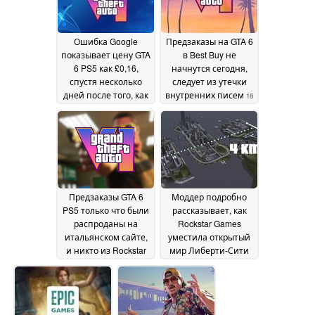
Ошибка Google
Предзаказы на GTA 6
показывает цену GTA
в Best Buy не
6 PS5 как £0,16,
начнутся сегодня,
спустя несколько
следует из утечки
дней после того, как
внутренних писем
18
утечка информации
May 2026
о предварительном
заказе закончилась
21 May 2026
Предзаказы GTA 6
Моддер подробно
PS5 только что были
рассказывает, как
распроданы на
Rockstar Games
итальянском сайте,
уместила открытый
и никто из Rockstar
мир Либерти-Сити
не сказал ни слова
GTA III в жалкие 32
18
Мб памяти PS2
May 2026
17 May
2026