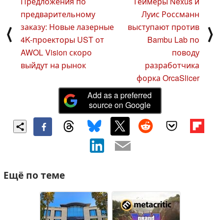
Предложения по
Геймеры Nexus и
предварительному
Луис Россманн
заказу: Новые лазерные
выступают против
⟨
⟩
4K-проекторы UST от
Bambu Lab по
AWOL Vision скоро
поводу
выйдут на рынок
разработчика
форка OrcaSlicer
Add as a preferred
source on Google
Ещё по теме