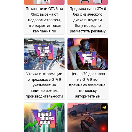
Поклонники GTA 6 на
Предзаказы на GTA 6
Xbox выражают
без физического
недовольство тем,
диска вынудили
что маркетинговая
Sony повторно
кампания по
разместить рекламу
предзаказам
с цифровой
напоминает
консолью PS5
25 June
эксклюзивную
2026
кампанию для PS5
26
June 2026
Утечка информации
Цена в 70 долларов
о предзаказе GTA 6
на GTA 6 по-
указывает на
прежнему возможна,
наличие режима
поскольку
производительности
авторитетный
с частотой 60 кадров
инсайдер опроверг
в секунду на
информацию о
консолях PS5 и Xbox
предзаказе за 80
долларов
24 June 2026
22 June 2026