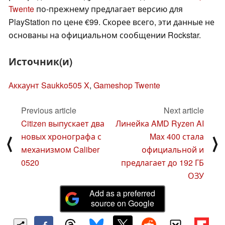
Twente
по-прежнему предлагает версию для
PlayStation по цене €99. Скорее всего, эти данные не
основаны на официальном сообщении Rockstar.
Источник(и)
Аккаунт Saukko505 X
,
Gameshop Twente
Previous article
Next article
Citizen выпускает два
Линейка AMD Ryzen AI
новых хронографа с
Max 400 стала
⟨
⟩
механизмом Caliber
официальной и
0520
предлагает до 192 ГБ
ОЗУ
Add as a preferred
source on Google