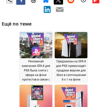
Ещё по теме
Рекламная
Предзаказы на GTA 6
кампания GTA 6 для
для PS5 превосходят
PS5 была снята с
продажи версии для
эфира на фоне
Xbox в соотношении
протестов в связи с
6 к 1 на фоне
тем, что PlayStation
надвигающегося
прекращает выпуск
повышения цен на
игр на физических
консоли
27 June 2026
носителях
05 July 2026