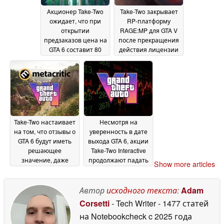
Акционер Take-Two
Take-Two закрывает
ожидает, что при
RP-платформу
открытии
RAGE:MP для GTA V
предзаказов цена на
после прекращения
GTA 6 составит 80
действия лицензии
долларов, а также
29 May 2026
будет представлен
трейлер № 3
20 June
2026
Take-Two настаивает
Несмотря на
на том, что отзывы о
уверенность в дате
GTA 6 будут иметь
выхода GTA 6, акции
решающее
Take-Two Interactive
значение, даже
продолжают падать
Show more articles
когда Rockstar
28 May 2026
опасается утечек
29
Автор
исходного текста
:
Adam
May 2026
Corsetti
- Tech Writer
- 1477 статей
на Notebookcheck
c 2025 года