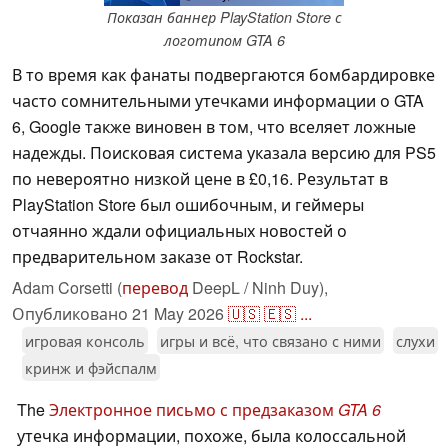
Показан баннер PlayStation Store с
логотипом GTA 6
В то время как фанаты подвергаются бомбардировке
часто сомнительными утечками информации о GTA
6, Google также виновен в том, что вселяет ложные
надежды. Поисковая система указала версию для PS5
по невероятно низкой цене в £0,16. Результат в
PlayStation Store был ошибочным, и геймеры
отчаянно ждали официальных новостей о
предварительном заказе от Rockstar.
Adam Corsetti (
перевод
DeepL / Ninh Duy),
Опубликовано
21 May 2026
🇺🇸
🇪🇸
...
игровая консоль
игры и всё, что связано с ними
слухи
кринж и фэйспалм
The
Электронное письмо с предзаказом
GTA 6
утечка информации, похоже, была колоссальной