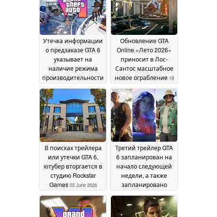
June 2026
Утечка информации
Обновление GTA
о предзаказе GTA 6
Online «Лето 2026»
указывает на
приносит в Лос-
наличие режима
Сантос масштабное
производительности
новое ограбление
18
с частотой 60 кадров
June 2026
в секунду на
консолях PS5 и Xbox
24 June 2026
В поисках трейлера
Третий трейлер GTA
или утечки GTA 6,
6 запланирован на
ютубер вторгается в
начало следующей
студию Rockstar
недели, а также
Games
запланировано
03 June 2026
появление State of
Play, судя по новой
утечке
22 May 2026