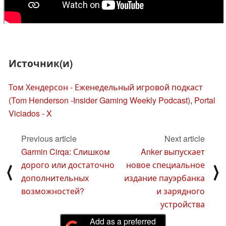
Источник(и)
Том Хендерсон - Еженедельный игровой подкаст
(Tom Henderson -Insider Gaming Weekly Podcast)
,
Portal
Viciados - X
Previous article
Next article
Garmin Cirqa: Слишком
Anker выпускает
дорого или достаточно
новое специальное
⟨
⟩
дополнительных
издание пауэрбанка
возможностей?
и зарядного
устройства
Add as a preferred