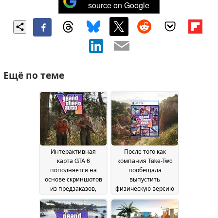
source on Google
Ещё по теме
Интерактивная
После того как
карта GTA 6
компания Take-Two
пополняется на
пообещала
основе скриншотов
выпустить
из предзаказов,
физическую версию
утечек и трейлеров
GTA 6, предзаказ без
диска вызвал
29 June 2026
разочарование
25