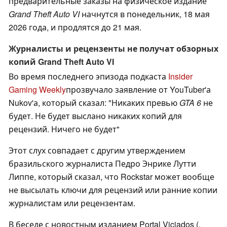
предварительные заказы на физическое издание
Grand Theft Auto VI
начнутся в понедельник, 18 мая
2026 года, и продлятся до 21 мая.
Журналисты и рецензенты не получат обзорных
копий Grand Theft Auto VI
Во время последнего эпизода подкаста
Insider
Gaming Weekly
прозвучало заявление от YouTuber'а
Nukov'а, который сказал: "Никаких превью
GTA 6
не
будет. Не будет выслано никаких копий для
рецензий. Ничего не будет"
Этот слух совпадает с другим утверждением
бразильского журналиста Педро Энрике Лутти
Липпе, который сказал, что Rockstar может вообще
не высылать ключи для рецензий или ранние копии
журналистам или рецензентам.
В беседе с новостным изданием Portal Viciados (
,