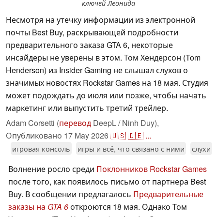
ключей Леонида
Несмотря на утечку информации из электронной
почты Best Buy, раскрывающей подробности
предварительного заказа GTA 6, некоторые
инсайдеры не уверены в этом. Том Хендерсон (Tom
Henderson) из Insider Gaming не слышал слухов о
значимых новостях Rockstar Games на 18 мая. Студия
может подождать до июля или позже, чтобы начать
маркетинг или выпустить третий трейлер.
Adam Corsetti (
перевод
DeepL / Ninh Duy),
Опубликовано
17 May 2026
🇺🇸
🇩🇪
...
игровая консоль
игры и всё, что связано с ними
слухи
Волнение росло среди
Поклонников Rockstar Games
после того, как появилось письмо от партнера Best
Buy. В сообщении предлагалось
Предварительные
заказы на
GTA 6
откроются 18 мая. Однако Том