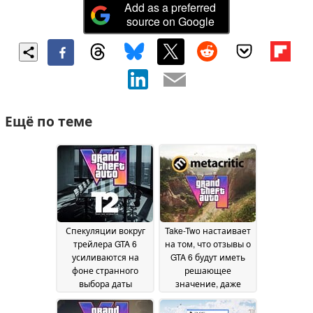
Add as a preferred
source on Google
Ещё по теме
Спекуляции вокруг
Take-Two настаивает
трейлера GTA 6
на том, что отзывы о
усиливаются на
GTA 6 будут иметь
фоне странного
решающее
выбора даты
значение, даже
проведения
когда Rockstar
августовской
опасается утечек
29