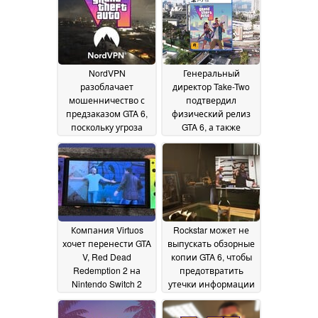
телеконференции
May 2026
по финансовым
результатам Take-
Two
10 July 2026
NordVPN
Генеральный
разоблачает
директор Take-Two
мошенничество с
подтвердил
предзаказом GTA 6,
физический релиз
поскольку угроза
GTA 6, а также
вредоносного ПО
коллекционное
возрастает перед
издание, по слухам
датой релиза
27 May
23 May 2026
2026
Компания Virtuos
Rockstar может не
хочет перенести GTA
выпускать обзорные
V, Red Dead
копии GTA 6, чтобы
Redemption 2 на
предотвратить
Nintendo Switch 2
утечки информации
после успеха L.A.
перед запуском
19
Noire
20 May 2026
May 2026