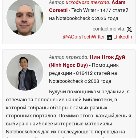
Автор
исходного текста
:
Adam
2026
Corsetti
- Tech Writer
- 1477 статей
на Notebookcheck
c 2025 года
contact me via:
@ACorsTechWriter
,
LinkedIn
Автор перевода:
Нин Нгок Дуй
(Ninh Ngoc Duy)
- Помощник
редакции
- 816412 статей на
Notebookcheck
c 2008 года
Будучи помощником редакции, я
отвечаю за пополнение нашей Библиотеки, в
которой собраны обзоры с самых разных
сторонних порталов. Помимо этого, каждый день я
выбираю наиболее интересные материалы
Notebookcheck для их последующего перевода на