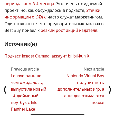
периода, чем 3-4 месяца
. Это очень ожидаемый
проект, но, как обсуждалось в подкасте,
Утечки
информации о
GTA 6
часто служат маркетингом.
Один только отчет о предварительных заказах в
Best Buy привел к
резкий рост акций издателя
.
Источник(и)
Подкаст Insider Gaming
,
аккаунт billbil-kun X
Previous article
Next article
Lenovo раньше,
Nintendo Virtual Boy
чем ожидалось,
получит пять
⟨
⟩
выпустила новый
дополнительных игр, а
14-дюймовый
еще две ожидаются
ноутбук с Intel
позже
Panther Lake