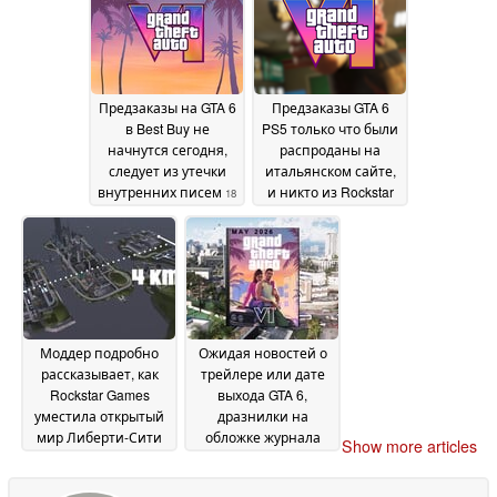
Предзаказы на GTA 6
Предзаказы GTA 6
в Best Buy не
PS5 только что были
начнутся сегодня,
распроданы на
следует из утечки
итальянском сайте,
внутренних писем
и никто из Rockstar
18
не сказал ни слова
May 2026
18
May 2026
Моддер подробно
Ожидая новостей о
рассказывает, как
трейлере или дате
Rockstar Games
выхода GTA 6,
уместила открытый
дразнилки на
мир Либерти-Сити
обложке журнала
Show more articles
GTA III в жалкие 32
приводят фанатов в
Мб памяти PS2
ярость
17 May
13 May 2026