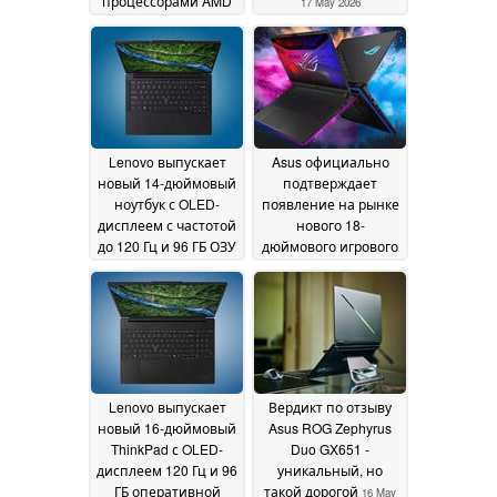
процессорами AMD
17 May 2026
раньше, чем
ожидалось
18 May 2026
Lenovo выпускает
Asus официально
новый 14-дюймовый
подтверждает
ноутбук с OLED-
появление на рынке
дисплеем с частотой
нового 18-
до 120 Гц и 96 ГБ ОЗУ
дюймового игрового
ноутбука с
17 May 2026
увеличенной
производительностью
320 Вт и 4K Mini LED
дисплеем
16 May 2026
Lenovo выпускает
Вердикт по отзыву
новый 16-дюймовый
Asus ROG Zephyrus
ThinkPad с OLED-
Duo GX651 -
дисплеем 120 Гц и 96
уникальный, но
ГБ оперативной
такой дорогой
16 May