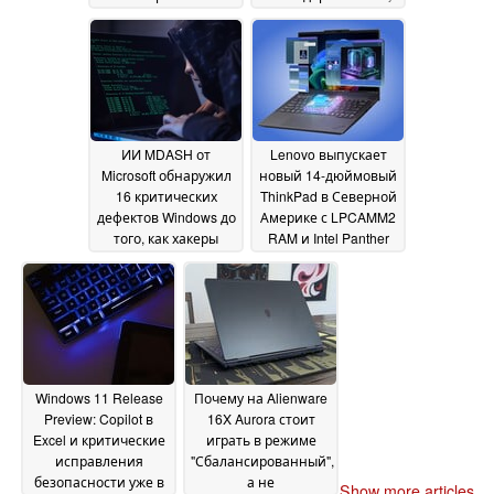
памяти LPCAMM2
16
2026
May 2026
ИИ MDASH от
Lenovo выпускает
Microsoft обнаружил
новый 14-дюймовый
16 критических
ThinkPad в Северной
дефектов Windows до
Америке с LPCAMM2
того, как хакеры
RAM и Intel Panther
смогли их
Lake
15 May 2026
использовать
16 May
2026
Windows 11 Release
Почему на Alienware
Preview: Copilot в
16X Aurora стоит
Excel и критические
играть в режиме
исправления
"Сбалансированный",
безопасности уже в
а не
Show more articles