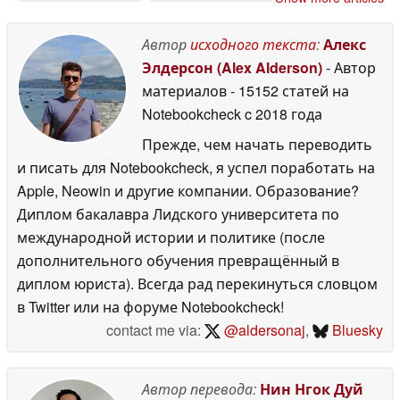
продаже
"Производительность"
15 May 2026
15 May 2026
Автор
исходного текста
:
Алекс
Элдерсон (Alex Alderson)
- Автор
материалов
- 15152 статей на
Notebookcheck
c 2018 года
Прежде, чем начать переводить
и писать для Notebookcheck, я успел поработать на
Apple, Neowin и другие компании. Образование?
Диплом бакалавра Лидского университета по
международной истории и политике (после
дополнительного обучения превращённый в
диплом юриста). Всегда рад перекинуться словцом
в Twitter или на форуме Notebookcheck!
contact me via:
@aldersonaj
,
Bluesky
Автор перевода:
Нин Нгок Дуй