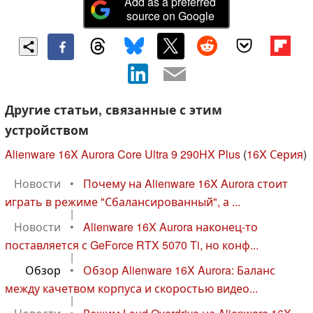
Add as a preferred
source on Google
Другие статьи, связанные с этим
устройством
Alienware 16X Aurora Core Ultra 9 290HX Plus
(
16X Серия
)
Новости
•
Почему на Alienware 16X Aurora стоит
играть в режиме "Сбалансированный", а ...
|
Новости
•
Alienware 16X Aurora наконец-то
поставляется с GeForce RTX 5070 Ti, но конф...
|
Обзор
•
Обзор Alienware 16X Aurora: Баланс
между качетвом корпуса и скоростью видео...
|