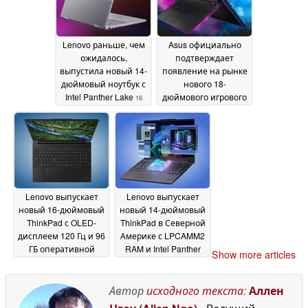
Lenovo раньше, чем
Asus официально
ожидалось,
подтверждает
выпустила новый 14-
появление на рынке
дюймовый ноутбук с
нового 18-
Intel Panther Lake
дюймового игрового
16
ноутбука с
May 2026
увеличенной
производительностью
320 Вт и 4K Mini LED
дисплеем
16 May 2026
Lenovo выпускает
Lenovo выпускает
новый 16-дюймовый
новый 14-дюймовый
ThinkPad с OLED-
ThinkPad в Северной
дисплеем 120 Гц и 96
Америке с LPCAMM2
ГБ оперативной
RAM и Intel Panther
Show more articles
памяти LPCAMM2
Lake
16
15 May 2026
May 2026
Автор
исходного текста
:
Аллен