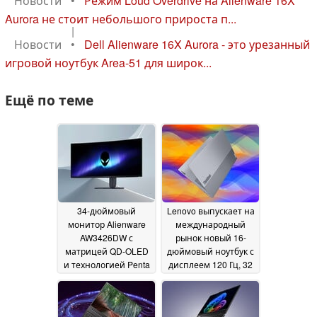
Новости
•
Режим Loud Overdrive на Alienware 16X
Aurora не стоит небольшого прироста п...
|
Новости
•
Dell Alienware 16X Aurora - это урезанный
игровой ноутбук Area-51 для широк...
Ещё по теме
34-дюймовый
Lenovo выпускает на
монитор Alienware
международный
AW3426DW с
рынок новый 16-
матрицей QD-OLED
дюймовый ноутбук с
и технологией Penta
дисплеем 120 Гц, 32
Tandem поступает в
ГБ ОЗУ и Intel Panther
продажу по всему
Lake
19 May 2026
миру
09 July 2026