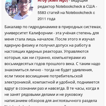
Нгоу (Allen Ngo)
- Ведущий
редактор Notebookcheck в США
-
5583 статей на Notebookcheck
c
2011 года
Бакалавр по гидродинамике в природных системах,
университет Калифорнии - эта учёная степень для
меня стала лишь началом. После этого я изучал
ядерную физику и получил допуск на работу в
настоящих ядерных реакторах. Управляются
которые, как ни странно, компьютерами из
восьмидесятых годов прошлого века. С таким надо
знакомиться лично - тогда не будет удивления,
если тихое восхищение потребительской
электроникой, компактной и удобной, поднимется
вдруг в сознании раз и навсегда. В те часы, когда я
не занят рядовыми делами и не руковожу
написанием обзоров для англоязычного раздела