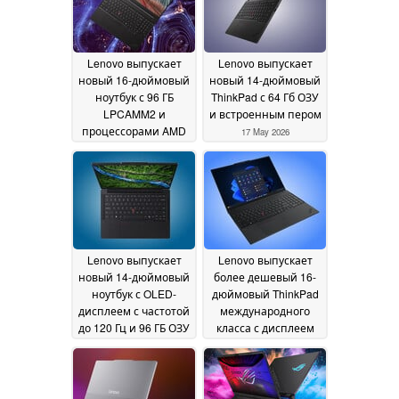
Lenovo выпускает
Lenovo выпускает
новый 16-дюймовый
новый 14-дюймовый
ноутбук с 96 ГБ
ThinkPad с 64 Гб ОЗУ
LPCAMM2 и
и встроенным пером
процессорами AMD
17 May 2026
раньше, чем
ожидалось
18 May 2026
Lenovo выпускает
Lenovo выпускает
новый 14-дюймовый
более дешевый 16-
ноутбук с OLED-
дюймовый ThinkPad
дисплеем с частотой
международного
до 120 Гц и 96 ГБ ОЗУ
класса с дисплеем
120 Гц
17 May 2026
16 May 2026