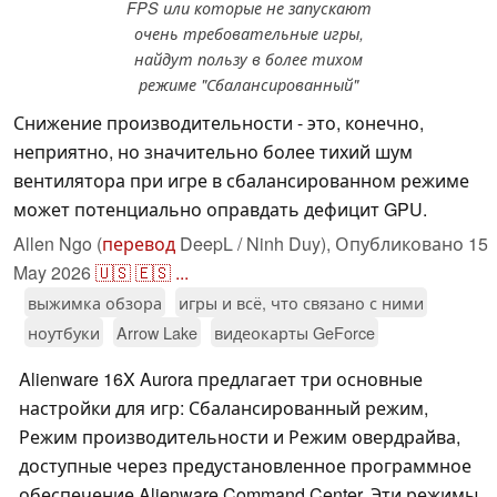
FPS или которые не запускают
очень требовательные игры,
найдут пользу в более тихом
режиме "Сбалансированный"
Снижение производительности - это, конечно,
неприятно, но значительно более тихий шум
вентилятора при игре в сбалансированном режиме
может потенциально оправдать дефицит GPU.
Allen Ngo (
перевод
DeepL / Ninh Duy),
Опубликовано
15
May 2026
🇺🇸
🇪🇸
...
выжимка обзора
игры и всё, что связано с ними
ноутбуки
Arrow Lake
видеокарты GeForce
Alienware 16X Aurora предлагает три основные
настройки для игр: Сбалансированный режим,
Режим производительности и Режим овердрайва,
доступные через предустановленное программное
обеспечение Alienware Command Center. Эти режимы