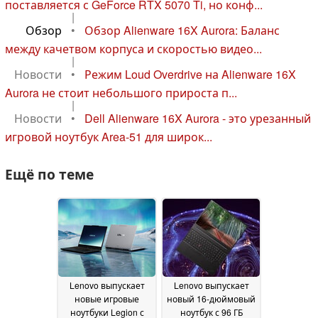
поставляется с GeForce RTX 5070 Ti, но конф...
|
Обзор
•
Обзор Alienware 16X Aurora: Баланс
между качетвом корпуса и скоростью видео...
|
Новости
•
Режим Loud Overdrive на Alienware 16X
Aurora не стоит небольшого прироста п...
|
Новости
•
Dell Alienware 16X Aurora - это урезанный
игровой ноутбук Area-51 для широк...
Ещё по теме
Lenovo выпускает
Lenovo выпускает
новые игровые
новый 16-дюймовый
ноутбуки Legion с
ноутбук с 96 ГБ