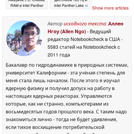
RAM и Intel Panther
Intel Panther Lake
15
Show more articles
Lake
15 May 2026
May 2026
Автор
исходного текста
:
Аллен
Нгоу (Allen Ngo)
- Ведущий
редактор Notebookcheck в США
-
5583 статей на Notebookcheck
c
2011 года
Бакалавр по гидродинамике в природных системах,
университет Калифорнии - эта учёная степень для
меня стала лишь началом. После этого я изучал
ядерную физику и получил допуск на работу в
настоящих ядерных реакторах. Управляются
которые, как ни странно, компьютерами из
восьмидесятых годов прошлого века. С таким надо
знакомиться лично - тогда не будет удивления,
если тихое восхищение потребительской