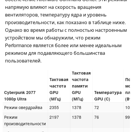
напрямую влияют на скорость вращения
вентиляторов, температуру ядра и уровень
производительности, как показано в таблице ниже.
Однако во время работы с полностью настроенным
устройством мы обнаружили, что режим
Performance является более или менее идеальным
режимом для подавляющего большинства
пользователей.
Тактовая
Тактовая
частота
По
частота
памяти
мо
Cyberpunk 2077
GPU
GPU
Температура
пл
1080p Ultra
(МГц)
(МГц)
GPU (C)
(Вт
Режим овердрайва
2355
1378
72
10
Режим
2197
1378
76
99
производительности