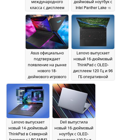
международного
дюймовый ноутбук с
класса с дисплеем
Intel Panther Lake
16
120 Гц
16 May 2026
May 2026
Asus официально
Lenovo выпускает
подтверждает
новый 16-дюймовый
появление на рынке
ThinkPad с OLED-
нового 18-
дисплеем 120 Гц и 96
дюймового игрового
ГБ оперативной
ноутбука с
памяти LPCAMM2
16
увеличенной
May 2026
производительностью
320 Вт и 4K Mini LED
дисплеем
16 May 2026
Lenovo выпускает
Dell выпустила
новый 14-дюймовый
новый 16-дюймовый
ThinkPad в Северной
ноутбук с OLED-
Америке с LPCAMM2
дисплеем 120 Гц и