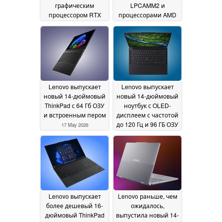
графическим
LPCAMM2 и
процессором RTX
процессорами AMD
5070 12 Гб
раньше, чем
23 May 2026
ожидалось
18 May 2026
Lenovo выпускает
Lenovo выпускает
новый 14-дюймовый
новый 14-дюймовый
ThinkPad с 64 Гб ОЗУ
ноутбук с OLED-
и встроенным пером
дисплеем с частотой
до 120 Гц и 96 ГБ ОЗУ
17 May 2026
17 May 2026
Lenovo выпускает
Lenovo раньше, чем
более дешевый 16-
ожидалось,
дюймовый ThinkPad
выпустила новый 14-