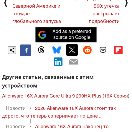
⟨
⟩
Северной Америке и
S60: утечка
ожидает
раскрывает
глобального запуска
подробности
Add as a preferred
source on Google
Другие статьи, связанные с этим
устройством
Alienware 16X Aurora Core Ultra 9 290HX Plus
(
16X Серия
)
Новости
•
2026 Alienware 16X Aurora стоит так
дорого, что теперь соперничает по цене ...
|
Новости
•
Alienware 16X Aurora наконец-то