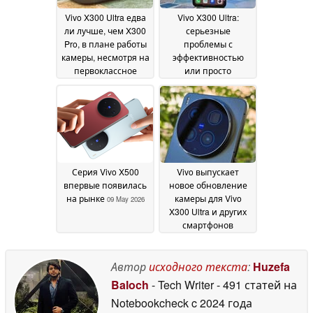
Vivo X300 Ultra едва
Vivo X300 Ultra:
ли лучше, чем X300
серьезные
Pro, в плане работы
проблемы с
камеры, несмотря на
эффективностью
первоклассное
или просто
оборудование
неудачный старт
12 May
флагманского
2026
телефона?
12 May 2026
Серия Vivo X500
Vivo выпускает
впервые появилась
новое обновление
на рынке
камеры для Vivo
09 May 2026
X300 Ultra и других
смартфонов
высокого класса
06
May 2026
Автор
исходного текста
:
Huzefa
Baloch
- Tech Writer
- 491 статей на
Notebookcheck
c 2024 года