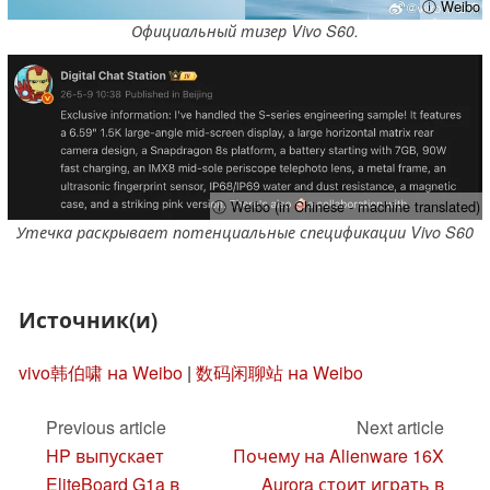
ⓘ Weibo
Официальный тизер Vivo S60.
ⓘ Weibo (in Chinese - machine translated)
Утечка раскрывает потенциальные спецификации Vivo S60
Источник(и)
vivo韩伯啸 на Weibo
|
数码闲聊站 на Weibo
Previous article
Next article
HP выпускает
Почему на Alienware 16X
EliteBoard G1a в
Aurora стоит играть в