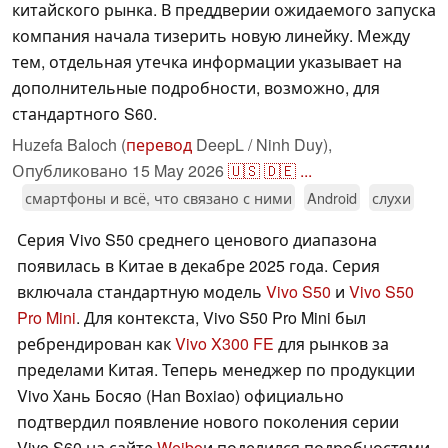
китайского рынка. В преддверии ожидаемого запуска
компания начала тизерить новую линейку. Между
тем, отдельная утечка информации указывает на
дополнительные подробности, возможно, для
стандартного S60.
Huzefa Baloch (
перевод
DeepL / Ninh Duy),
Опубликовано
15 May 2026
🇺🇸
🇩🇪
...
смартфоны и всё, что связано с ними
Android
слухи
Серия Vivo S50 среднего ценового диапазона
появилась в Китае в декабре 2025 года. Серия
включала стандартную модель
Vivo S50
и
Vivo S50
Pro Mini
. Для контекста, Vivo S50 Pro Mini был
ребрендирован как
Vivo X300 FE
для рынков за
пределами Китая. Теперь менеджер по продукции
Vivo Хань Босяо (Han Boxiao) официально
подтвердил появление нового поколения серии
Vivo S60 на сайте
Weibo
и поделился подробностями