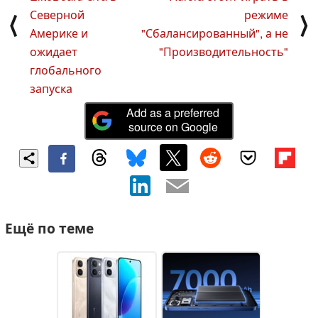
Северной
режиме
⟨
⟩
Америке и
"Сбалансированный", а не
ожидает
"Производительность"
глобального
запуска
Add as a preferred
source on Google
Ещё по теме