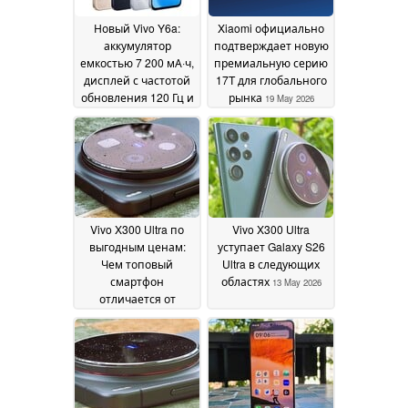
Новый Vivo Y6a:
Xiaomi официально
аккумулятор
подтверждает новую
емкостью 7 200 мА·ч,
премиальную серию
дисплей с частотой
17T для глобального
обновления 120 Гц и
рынка
19 May 2026
процессор
Snapdragon 4 Gen 2
по доступной цене
26
June 2026
Vivo X300 Ultra по
Vivo X300 Ultra
выгодным ценам:
уступает Galaxy S26
Чем топовый
Ultra в следующих
смартфон
областях
13 May 2026
отличается от
импортной модели?
14 May 2026