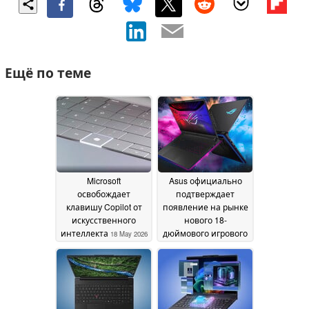
Ещё по теме
Microsoft
Asus официально
освобождает
подтверждает
клавишу Copilot от
появление на рынке
искусственного
нового 18-
интеллекта
дюймового игрового
18 May 2026
ноутбука с
увеличенной
производительностью
320 Вт и 4K Mini LED
дисплеем
16 May 2026