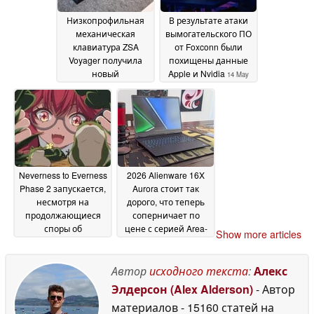
Низкопрофильная
В результате атаки
механическая
вымогательского ПО
клавиатура ZSA
от Foxconn были
Voyager получила
похищены данные
новый
Apple и Nvidia
14 May
мультисенсорный
2026
тачпад с обратной
совместимостью
14
May 2026
Neverness to Everness
2026 Alienware 16X
Phase 2 запускается,
Aurora стоит так
несмотря на
дорого, что теперь
продолжающиеся
соперничает по
споры об
цене с серией Area-
Show more articles
искусственном
51
14 May 2026
интеллекте
14 May 2026
Автор
исходного текста
:
Алекс
Элдерсон (Alex Alderson)
- Автор
материалов
- 15160 статей на