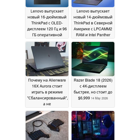
Lenovo выпускает
Lenovo выпускает
новый 16-дюймовый
новый 14-дюймовый
ThinkPad с OLED-
ThinkPad в Северной
дисплеем 120 Гц и 96
Америке с LPCAMM2
ГБ оперативной
RAM и Intel Panther
памяти LPCAMM2
Lake
16
15 May 2026
May 2026
Почему на Alienware
Razer Blade 18 (2026)
16X Aurora стоит
с 4K-дисплеем
играть в режиме
быстрее, но стоит до
"Сбалансированный",
$6,999
14 May 2026
а не
"Производительность"
15 May 2026