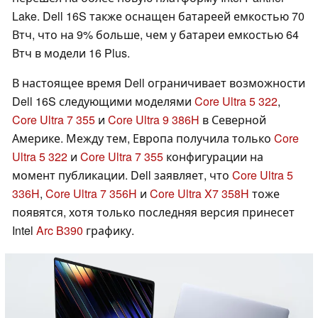
Lake. Dell 16S также оснащен батареей емкостью 70
Втч, что на 9% больше, чем у батареи емкостью 64
Втч в модели 16 Plus.
В настоящее время Dell ограничивает возможности
Dell 16S следующими моделями
Core Ultra 5 322
,
Core Ultra 7 355
и
Core Ultra 9 386H
в Северной
Америке. Между тем, Европа получила только
Core
Ultra 5 322
и
Core Ultra 7 355
конфигурации на
момент публикации. Dell заявляет, что
Core Ultra 5
336H
,
Core Ultra 7 356H
и
Core Ultra X7 358H
тоже
появятся, хотя только последняя версия принесет
Intel
Arc B390
графику.