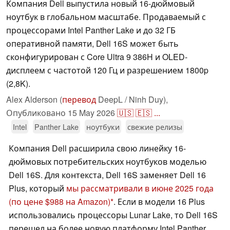
Компания Dell выпустила новый 16-дюймовый
ноутбук в глобальном масштабе. Продаваемый с
процессорами Intel Panther Lake и до 32 ГБ
оперативной памяти, Dell 16S может быть
сконфигурирован с Core Ultra 9 386H и OLED-
дисплеем с частотой 120 Гц и разрешением 1800p
(2,8K).
Alex Alderson (
перевод
DeepL / Ninh Duy),
Опубликовано
15 May 2026
🇺🇸
🇪🇸
...
Intel
Panther Lake
ноутбуки
свежие релизы
Компания Dell расширила свою линейку 16-
дюймовых потребительских ноутбуков моделью
Dell 16S. Для контекста, Dell 16S заменяет Dell 16
Plus, который
мы рассматривали в июне 2025 года
(по цене $988 на Amazon)
. Если в модели 16 Plus
использовались процессоры Lunar Lake, то Dell 16S
перешел на более новую платформу Intel Panther