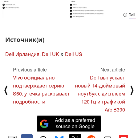
ⓘ Dell
Источник(и)
Dell Ирландия
,
Dell UK
&
Dell US
Previous article
Next article
Vivo официально
Dell выпускает
подтверждает серию
новый 14-дюймовый
⟨
⟩
S60: утечка раскрывает
ноутбук с дисплеем
подробности
120 Гц и графикой
Arc B390
Add as a preferred
source on Google