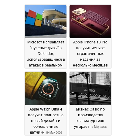
Microsoft исправляет
Apple iPhone 18 Pro
"нулевые дыры" в
получит четыре
Defender,
ограниченных
использовавшиеся в
издания за
атаках в реальном
несколько месяцев
времени
до запуска
22 May 2026
20 May 2026
Apple Watch Ultra 4
Бизнес Casio по
получат полностью
производству
новый дизайн и
клавиатур тихо
обновленные
умирает
17 May 2026
датчики
19 May 2026