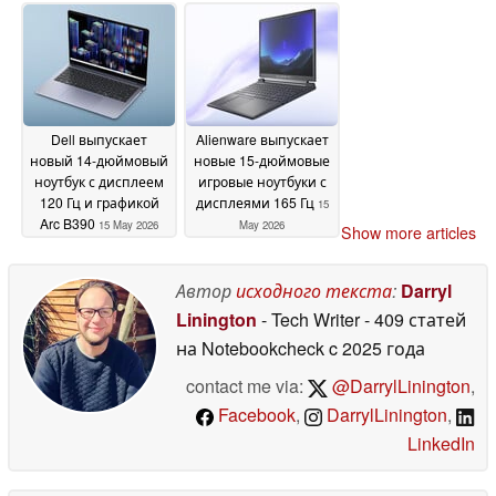
15 May 2026
May 2026
Dell выпускает
Alienware выпускает
новый 14-дюймовый
новые 15-дюймовые
ноутбук с дисплеем
игровые ноутбуки с
120 Гц и графикой
дисплеями 165 Гц
15
Arc B390
15 May 2026
May 2026
Show more articles
Автор
исходного текста
:
Darryl
Linington
- Tech Writer
- 409 статей
на Notebookcheck
c 2025 года
contact me via:
@DarrylLinington
,
Facebook
,
DarrylLinington
,
LinkedIn