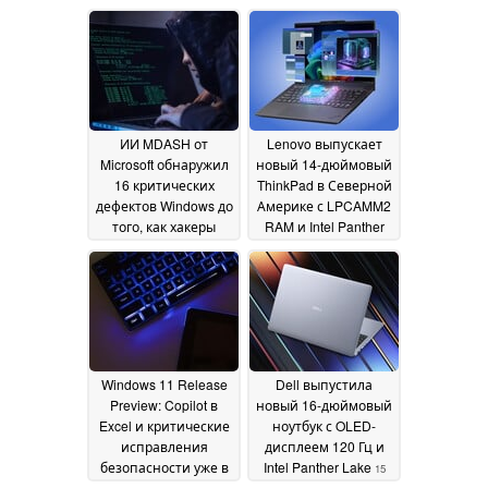
ИИ MDASH от
Lenovo выпускает
Microsoft обнаружил
новый 14-дюймовый
16 критических
ThinkPad в Северной
дефектов Windows до
Америке с LPCAMM2
того, как хакеры
RAM и Intel Panther
смогли их
Lake
15 May 2026
использовать
16 May
2026
Windows 11 Release
Dell выпустила
Preview: Copilot в
новый 16-дюймовый
Excel и критические
ноутбук с OLED-
исправления
дисплеем 120 Гц и
безопасности уже в
Intel Panther Lake
15
продаже