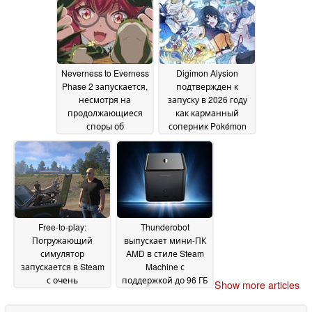
Neverness to Everness
Digimon Alysion
Phase 2 запускается,
подтвержден к
несмотря на
запуску в 2026 году
продолжающиеся
как карманный
споры об
соперник Pokémon
искусственном
TCG на мобильных
интеллекте
устройствах
14 May 2026
14 May
2026
Free-to-play:
Thunderobot
Погружающий
выпускает мини-ПК
симулятор
AMD в стиле Steam
запускается в Steam
Machine с
с очень
поддержкой до 96 ГБ
Show more articles
многообещающими
VRAM
13 May 2026
ранними отзывами