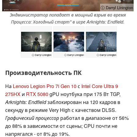
ⓘ Darryl Linington
Эндминистратор попадает в мощный взрыв во время
Процесса: Холодный старт" в игре Arknights: Endfield.
ⓘ Darryl Linington
ⓘ Darryl Linington
ⓘ Darryl Linington
Производительность ПК
На
Lenovo Legion Pro 7i Gen 10
с
Intel Core Ultra 9
275HX
и
RTX 5080
gPU ноутбука при 175 Вт TGP,
Arknights: Endfield
заблокирован на 120 кадров в
секунду в режиме Very High с качеством DLSS.
Графический процессор
работал в диапазоне от 56%
до 88% в зависимости от сцены; CPU почти не
напрягался - от 8% до 19%.