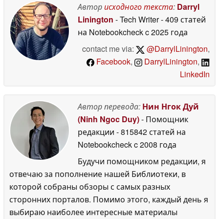
Автор
исходного текста
:
Darryl
13 May 2026
Linington
- Tech Writer
- 409 статей
на Notebookcheck
c 2025 года
contact me via:
@DarrylLinington
,
Facebook
,
DarrylLinington
,
LinkedIn
Автор перевода:
Нин Нгок Дуй
(Ninh Ngoc Duy)
- Помощник
редакции
- 815842 статей на
Notebookcheck
c 2008 года
Будучи помощником редакции, я
отвечаю за пополнение нашей Библиотеки, в
которой собраны обзоры с самых разных
сторонних порталов. Помимо этого, каждый день я
выбираю наиболее интересные материалы