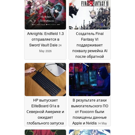
Arknights: Endfield 1.3
Создатель Final
отправляется в
Fantasy VI
Sword Vault Dale
поддерживает
24
похвалу ремейка AI
May 2026
после обратной
реакции
20 May 2026
HP выпускает
В результате атаки
EliteBoard G1a в
вымогательского ПО
Северной Америке и
от Foxconn были
ожидает
похищены данные
глобального запуска
Apple и Nvidia
14 May
14 May 2026
2026