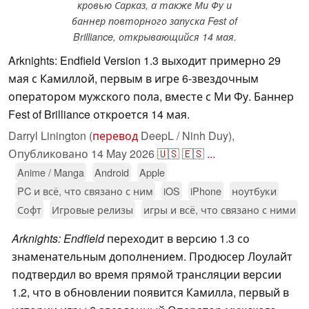
кровью Сарказ, а также Ми Фу и
баннер повторного запуска Fest of
Brilliance, открывающийся 14 мая.
Arknights: Endfield Version 1.3 выходит примерно 29
мая с Камиллой, первым в игре 6-звездочным
оператором мужского пола, вместе с Ми Фу. Баннер
Fest of Brilliance откроется 14 мая.
Darryl Linington (
перевод
DeepL / Ninh Duy),
Опубликовано
14 May 2026
🇺🇸
🇪🇸
...
Anime / Manga
Android
Apple
PC и всё, что связано с ним
iOS
iPhone
ноутбуки
Софт
Игровые релизы
игры и всё, что связано с ними
Arknights: Endfield
переходит в версию 1.3 со
знаменательным дополнением. Продюсер Лоулайт
подтвердил во время прямой трансляции версии
1.2, что в обновлении появится Камилла, первый в