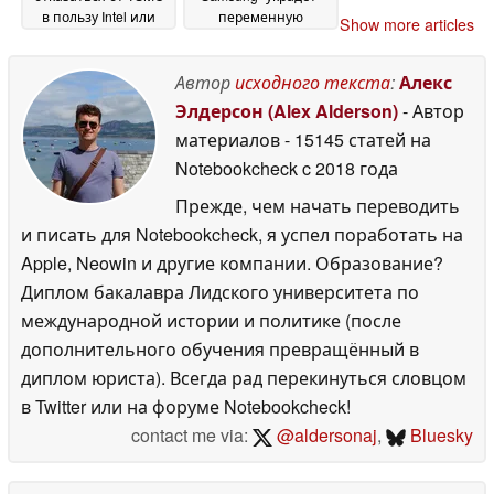
в пользу Intel или
переменную
Show more articles
Samsung
диафрагму iPhone 18
05 May 2026
Pro для почти 1-
дюймовой 200-Мп
Автор
исходного текста
:
Алекс
камеры
05 May 2026
Элдерсон (Alex Alderson)
- Автор
материалов
- 15145 статей на
Notebookcheck
c 2018 года
Прежде, чем начать переводить
и писать для Notebookcheck, я успел поработать на
Apple, Neowin и другие компании. Образование?
Диплом бакалавра Лидского университета по
международной истории и политике (после
дополнительного обучения превращённый в
диплом юриста). Всегда рад перекинуться словцом
в Twitter или на форуме Notebookcheck!
contact me via:
@aldersonaj
,
Bluesky