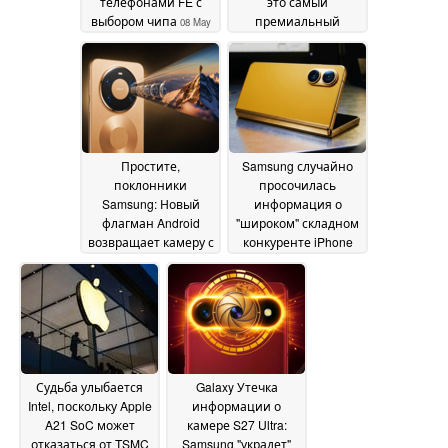
телефонами FE с
это самый
выбором чипа
премиальный
08 May
бюджет Galaxy: 6
2026
обновлений ОС, чип
Snapdragon,
современный
дизайн
07 May 2026
Простите,
Samsung случайно
поклонники
просочилась
Samsung: Новый
информация о
флагман Android
"широком" складном
возвращает камеру с
конкуренте iPhone
10-кратным
Ultra: Двойные
оптическим зумом,
камеры, более
которую Вы
широкий дизайн
потеряли;
подтверждены?
05
присоединяется к
May 2026
Oppo Find X9 Ultra
06
May 2026
Судьба улыбается
Galaxy Утечка
Intel, поскольку Apple
информации о
A21 SoC может
камере S27 Ultra:
отказаться от TSMC
Samsung "украдет"