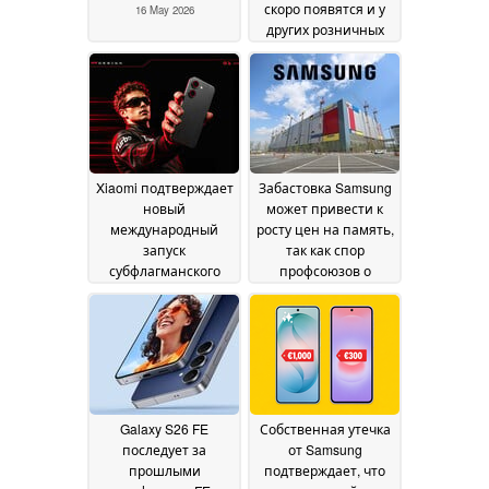
скоро появятся и у
16 May 2026
других розничных
продавцов
15 May 2026
Xiaomi подтверждает
Забастовка Samsung
новый
может привести к
международный
росту цен на память,
запуск
так как спор
субфлагманского
профсоюзов о
телефона
прибылях
14 May 2026
усиливается
08 May
2026
Galaxy S26 FE
Собственная утечка
последует за
от Samsung
прошлыми
подтверждает, что