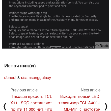
ⓘ Reddit
Источник(и)
r/oneui
&
r/samsunggalaxy
Previous article
Next article
Пиковая яркость TCL
Выходит новый LED-
X11L SQD составляет
телевизор TCL A400U
⟨
⟩
почти 11 000 нит, что
QD-Mini с частотой