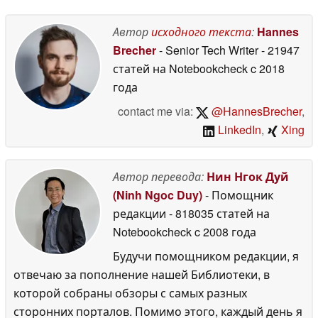
13 May 2026
Автор
исходного текста
:
Hannes
Brecher
- Senior Tech Writer
- 21947
статей на Notebookcheck
c 2018
года
contact me via:
@HannesBrecher
,
LinkedIn
,
Xing
Автор перевода:
Нин Нгок Дуй
(Ninh Ngoc Duy)
- Помощник
редакции
- 818035 статей на
Notebookcheck
c 2008 года
Будучи помощником редакции, я
отвечаю за пополнение нашей Библиотеки, в
которой собраны обзоры с самых разных
сторонних порталов. Помимо этого, каждый день я