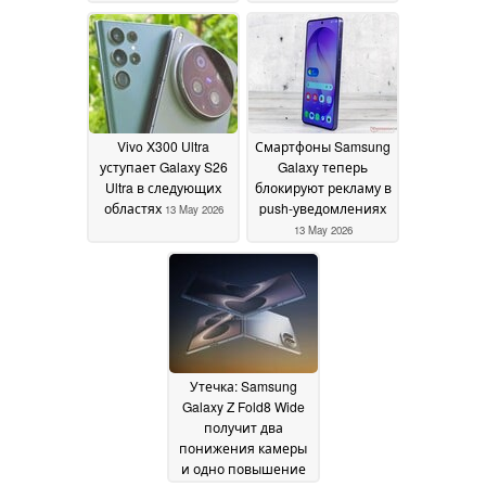
на данный момент
сторонним изгибом
14
May 2026
14 May 2026
Vivo X300 Ultra
Смартфоны Samsung
уступает Galaxy S26
Galaxy теперь
Ultra в следующих
блокируют рекламу в
областях
push-уведомлениях
13 May 2026
13 May 2026
Утечка: Samsung
Galaxy Z Fold8 Wide
получит два
понижения камеры
и одно повышение