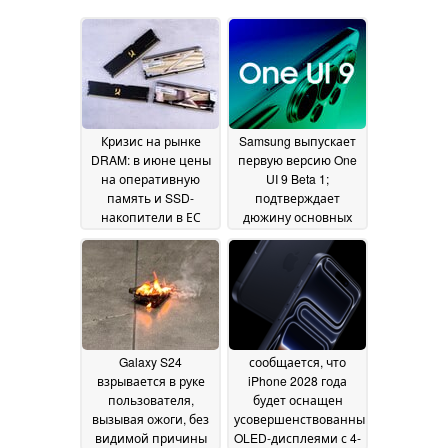
Кризис на рынке
Samsung выпускает
DRAM: в июне цены
первую версию One
на оперативную
UI 9 Beta 1;
память и SSD-
подтверждает
накопители в ЕС
дюжину основных
выросли лишь
улучшений
14 May 2026
незначительно
16
June 2026
Galaxy S24
сообщается, что
взрывается в руке
iPhone 2028 года
пользователя,
будет оснащен
вызывая ожоги, без
усовершенствованными
видимой причины
OLED-дисплеями с 4-