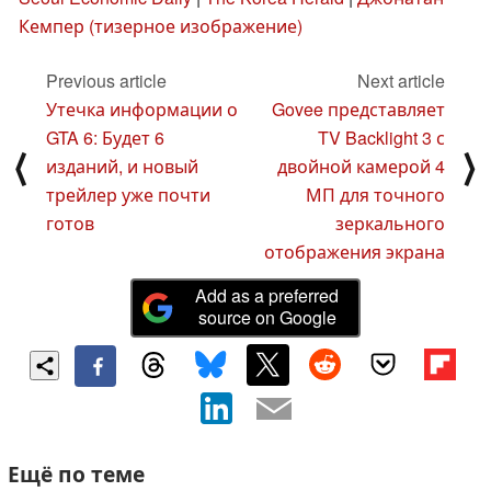
Кемпер (тизерное изображение)
Previous article
Next article
Утечка информации о
Govee представляет
GTA 6: Будет 6
TV Backlight 3 с
⟨
⟩
изданий, и новый
двойной камерой 4
трейлер уже почти
МП для точного
готов
зеркального
отображения экрана
Add as a preferred
source on Google
Ещё по теме